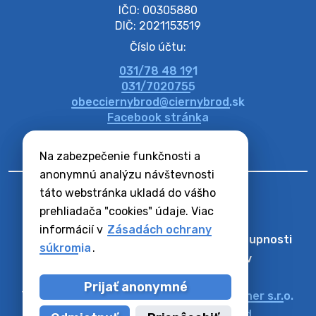
IČO: 00305880
DIČ: 2021153519
Číslo účtu:
031/78 48 191
031/7020755
obecciernybrod@ciernybrod.sk
Facebook stránka
Na zabezpečenie funkčnosti a
anonymnú analýzu návštevnosti
táto webstránka ukladá do vášho
prehliadača "cookies" údaje. Viac
informácií v
Zásadách ochrany
Odber RSS
Mapa
Vyhlásenie o prístupnosti
súkromia
.
Zásady ochrany osobných údajov
Nastaviť Cookies
Prijať anonymné
Technický prevádzkovateľ:
Alphabet partner s.r.o.
Správca obsahu:
Obec Čierny Brod