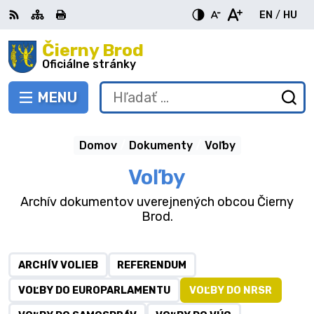
Preskočiť
EN
/
HU
na
Switch
Zme
obsah
Čierny Brod
RSS
Mapa
Tlačiť
Zvýšiť
Zmenšiť
Zväčšiť
languag
jazy
kontrast
veľkosť
veľkosť
Oficiálne stránky
to
na
písma
písma
English
Mag
MENU
PREPNÚŤ
Hľadať:
Od
vy
fo
Domov
Dokumenty
Voľby
Voľby
Archív dokumentov uverejnených obcou Čierny
Brod.
ARCHÍV VOLIEB
REFERENDUM
VOĽBY DO EUROPARLAMENTU
VOĽBY DO NRSR