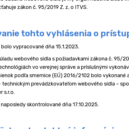
ťahuje zákon č. 95/2019 Z. z. o ITVS.
anie tohto vyhlásenia o prístu
 bolo vypracované dňa 15.1.2023.
ladu webového sídla s požiadavkami zákona č. 95/201
chnológiách vo verejnej správe a príslušnými vykoná
ienok podľa smernice (EÚ) 2016/2102 bolo vykonané 
 – technickým prevádzkovateľom webového sídla – sp
 s.r.o.
 naposledy skontrolované dňa 17.10.2025.