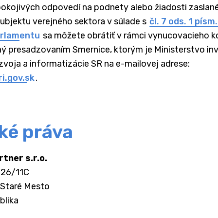
okojivých odpovedí na podnety alebo žiadosti zaslané
ubjektu verejného sektora v súlade s
čl. 7 ods. 1 písm
arlamentu
sa môžete obrátiť v rámci vynucovacieho k
ý presadzovaním Smernice, ktorým je Ministerstvo inve
zvoja a informatizácie SR na e-mailovej adrese:
i.gov.sk
.
ké práva
tner s.r.o.
426/11C
 Staré Mesto
blika