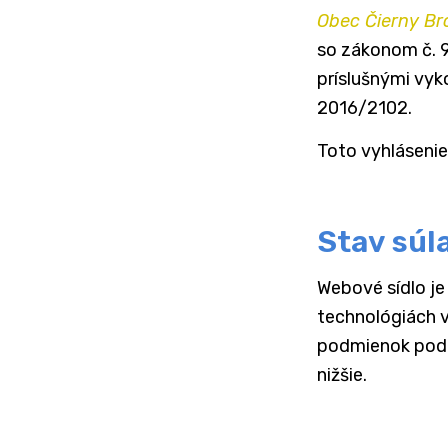
Obec Čierny Br
so zákonom č. 9
príslušnými vy
2016/2102.
Toto vyhlásenie
Stav súl
Webové sídlo je
technológiách v
podmienok podľ
nižšie.