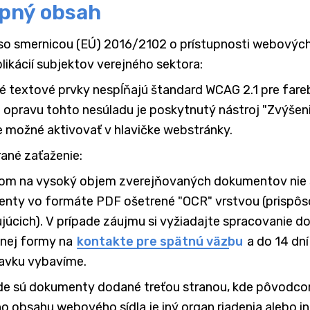
pný obsah
so smernicou (EÚ) 2016/2102 o prístupnosti webových 
likácií subjektov verejného sektora:
ré textové prvky nespĺňajú štandard WCAG 2.1 pre fare
 opravu tohto nesúladu je poskytnutý nástroj "Zvýšeni
e možné aktivovať v hlavičke webstránky.
ané zaťaženie:
om na vysoký objem zverejňovaných dokumentov nie 
nty vo formáte PDF ošetrené "OCR" vrstvou (prispôs
júcich). V prípade záujmu si vyžiadajte spracovanie 
pnej formy na
kontakte pre spätnú väzbu
a do 14 dní
avku vybavíme.
de sú dokumenty dodané treťou stranou, kde pôvodc
o obsahu webového sídla je iný organ riadenia alebo i