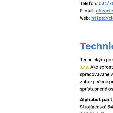
Telefón:
031/7
E-mail:
obecci
Web:
https://c
Techni
Technickým pre
s.r.o.
Ako sprost
spracovávané v
zabezpečené pro
sprístupnené o
Alphabet partn
Strojárenská 3