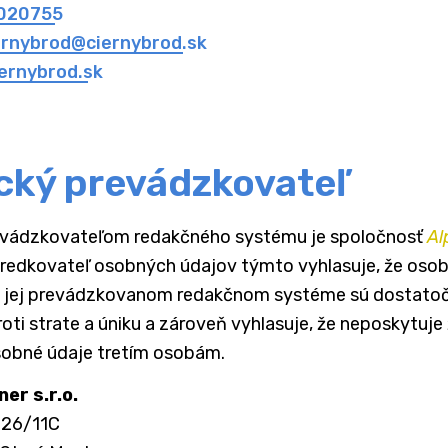
020755
ernybrod@ciernybrod.sk
iernybrod.sk
cký prevádzkovateľ
vádzkovateľom redakčného systému je spoločnosť
Al
redkovateľ osobných údajov týmto vyhlasuje, že osob
 jej prevádzkovanom redakčnom systéme sú dostato
ti strate a úniku a zároveň vyhlasuje, že neposkytuje
sobné údaje tretím osobám.
er s.r.o.
426/11C