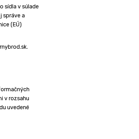
 sídla v súlade
j správe a
ice (EÚ)
rnybrod.sk.
nformačných
mi v rozsahu
adu uvedené