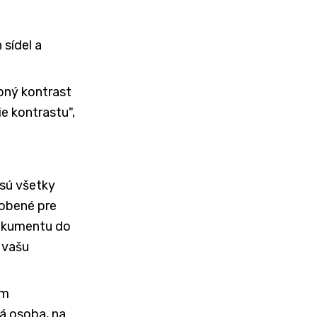
sídel a
bný kontrast
e kontrastu",
sú všetky
obené pre
dokumentu do
 vašu
om
ná osoba, na