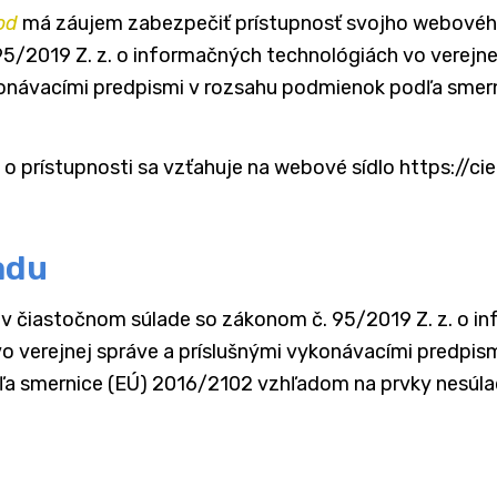
od
má záujem zabezpečiť prístupnosť svojho webového
5/2019 Z. z. o informačných technológiách vo verejne
konávacími predpismi v rozsahu podmienok podľa smern
 o prístupnosti sa vzťahuje na webové sídlo https://cie
adu
 v čiastočnom súlade so zákonom č. 95/2019 Z. z. o i
o verejnej správe a príslušnými vykonávacími predpis
a smernice (EÚ) 2016/2102 vzhľadom na prvky nesúl