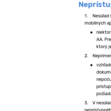
Neprístu
Nesúlad 
mobilných ap
niekto
AA. Pre
ktorý j
Neprimer
vzhľad
dokume
nepoču
prístu
požiad
V nesúla
neprístupnéh