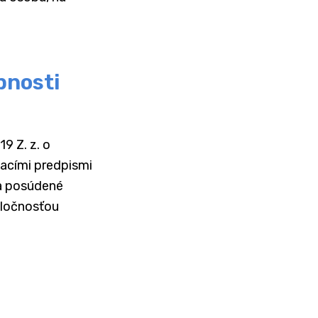
pnosti
9 Z. z. o
vacími predpismi
a posúdené
oločnosťou