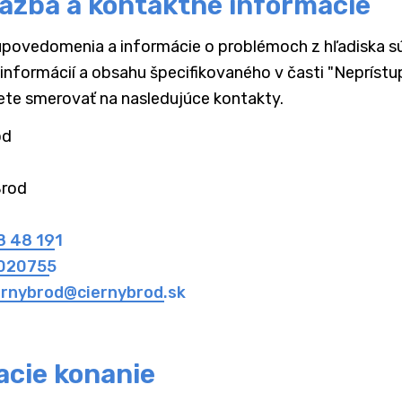
äzba a kontaktné informácie
povedomenia a informácie o problémoch z hľadiska sú
 informácií a obsahu špecifikovaného v časti "Nepríst
ete smerovať na nasledujúce kontakty.
d

Brod
8 48 191
020755
ernybrod@ciernybrod.sk
cie konanie