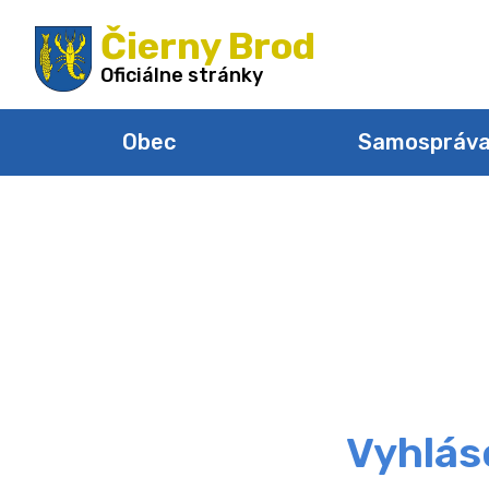
Preskočiť
Čierny Brod
na
obsah
Oficiálne stránky
Obec
Samospráv
Vyhlás