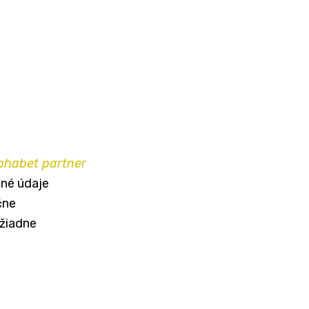
phabet partner
né údaje
čne
 žiadne