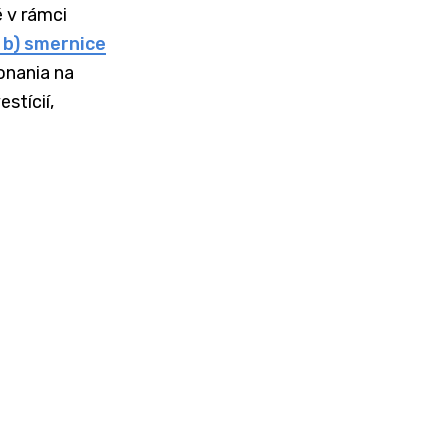
 v rámci
. b) smernice
onania na
stícií,