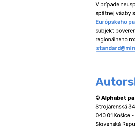
V prípade neusp
spätnej väzby s
Európskeho p
subjekt poveren
regionálneho ro
standard@mirr
Autors
© Alphabet par
Strojárenská 3
040 01 Košice -
Slovenská Repu