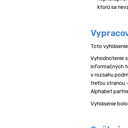
ktorú sa nevz
Vypracov
Toto vyhlásenie
Vyhodnotenie sú
informačných te
v rozsahu podm
treťou stranou
Alphabet partner
Vyhlásenie bolo