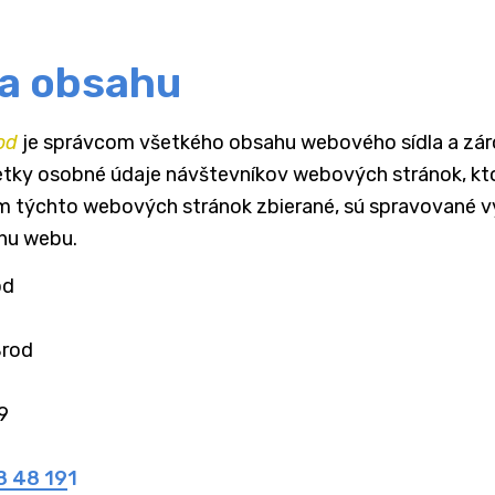
a obsahu
od
je správcom všetkého obsahu webového sídla a zá
tky osobné údaje návštevníkov webových stránok, kt
m týchto webových stránok zbierané, sú spravované v
hu webu.
d

Brod
9
8 48 191