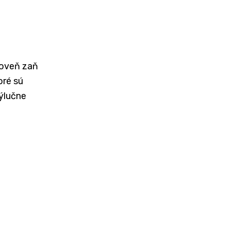
roveň zaň
oré sú
ýlučne