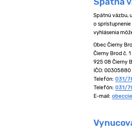
Spätná v
Spätnú väzbu, u
o sprístupnenie
vyhlásenia môž
Obec Čierny Bro
Čierny Brod č. 1

925 08 Čierny 
IČO:
00305880
Telefón:
031/7
Telefón:
031/7
E-mail:
obecci
Vynucova