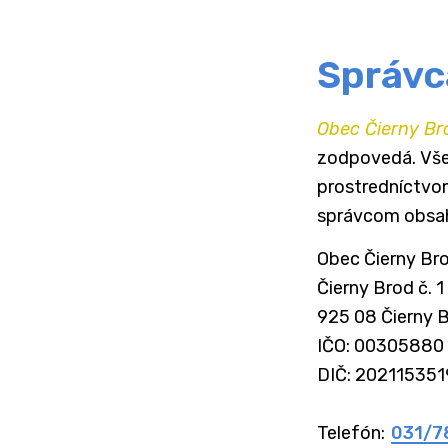
Správc
Obec Čierny Br
zodpovedá. Vše
prostredníctvo
správcom obsa
Obec Čierny Bro
Čierny Brod č. 1

925 08 Čierny 
IČO:
00305880
DIČ:
202115351
Telefón:
031/7