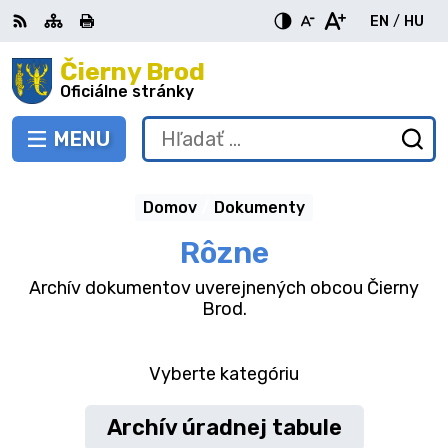
Preskočiť
EN
/
HU
na
Switch
Zme
obsah
Čierny Brod
RSS
Mapa
Tlačiť
Zvýšiť
Zmenšiť
Zväčšiť
languag
jazy
kontrast
veľkosť
veľkosť
Oficiálne stránky
to
na
písma
písma
English
Mag
MENU
PREPNÚŤ
Hľadať:
Od
vy
fo
Domov
Dokumenty
Rôzne
Archív dokumentov uverejnených obcou Čierny
Brod.
Vyberte kategóriu
Archív úradnej tabule