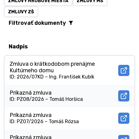
ZMLUVY HROBOVÉ MIESTA
ZMLUVY MŠ
ZMLUVY ZŠ
Filtrovať dokumenty
Nadpis
Zmluva o krátkodobom prenájme
Kultúrneho domu
Otvor
ID: 2026/07KD –
Ing. František Kubík
docu
Zmlu
o
Príkazná zmluva
krát
Otvor
ID: PZ08/2026 –
Tomáš Horšica
pren
docu
Kultú
Príka
domu
zmlu
Príkazná zmluva
v
v
novo
Otvor
ID: PZ07/2026 –
Tomáš Rózsa
novo
okne.
docu
okne.
Príka
zmlu
Príkazná zmluva