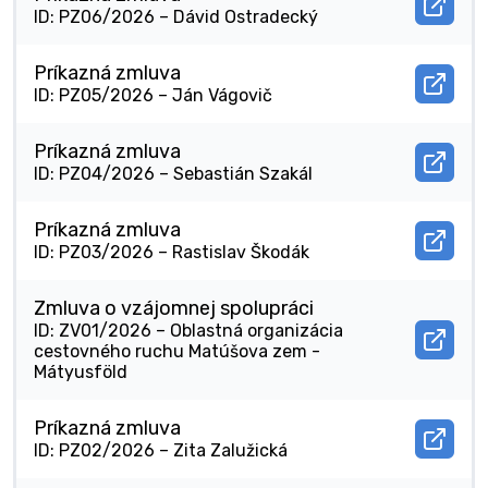
v
Otvor
ID: PZ06/2026 –
Dávid Ostradecký
novo
docu
okne.
Príka
zmlu
Príkazná zmluva
v
Otvor
ID: PZ05/2026 –
Ján Vágovič
novo
docu
okne.
Príka
zmlu
Príkazná zmluva
v
Otvor
ID: PZ04/2026 –
Sebastián Szakál
novo
docu
okne.
Príka
zmlu
Príkazná zmluva
v
Otvor
ID: PZ03/2026 –
Rastislav Škodák
novo
docu
okne.
Príka
zmlu
Zmluva o vzájomnej spolupráci
v
ID: ZV01/2026 –
Oblastná organizácia
novo
Otvor
cestovného ruchu Matúšova zem -
okne.
docu
Mátyusföld
Zmlu
o
vzáj
Príkazná zmluva
spolu
Otvor
ID: PZ02/2026 –
Zita Zalužická
v
docu
novo
Príka