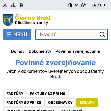
Preskočiť
EN
/
HU
na
Switch
Zme
obsah
Čierny Brod
RSS
Mapa
Tlačiť
Zvýšiť
Zmenšiť
Zväčšiť
languag
jazy
kontrast
veľkosť
veľkosť
Oficiálne stránky
to
na
písma
písma
English
Mag
MENU
PREPNÚŤ
Hľadať:
Od
vy
fo
Domov
Dokumenty
Povinné zverejňovanie
Povinné zverejňovanie
Archív dokumentov uverejnených obcou Čierny
Brod.
FAKTÚRY
FAKTÚRY ŠJ PRI MŠ
FAKTÚRY ŠJ PRI ZŠ
OBJEDNÁVKY
ZMLUVY