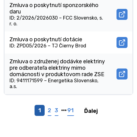
okne.
zmlu
Zmluva o poskytnutí sponzorského
v
daru
novo
Otvor
ID: 2/2026/2026030 –
FCC Slovensko, s.
okne.
docu
r. o.
Zmlu
o
posky
Zmluva o poskytnutí dotácie
spon
Otvor
ID: ZPD05/2026 –
TJ Čierny Brod
daru
docu
v
Zmlu
novo
o
Zmluva o združenej dodávke elektriny
okne.
posky
pre odberateľa elektriny mimo
dotác
domácnosti v produktovom rade ZSE
v
Otvor
ID: 9411171599 –
Energetika Slovensko,
novo
docu
a.s.
okne.
Zmlu
o
združ
dodá
elekt
1
2
3
···
91
Ďalej
pre
odbe
elekt
mimo
domá