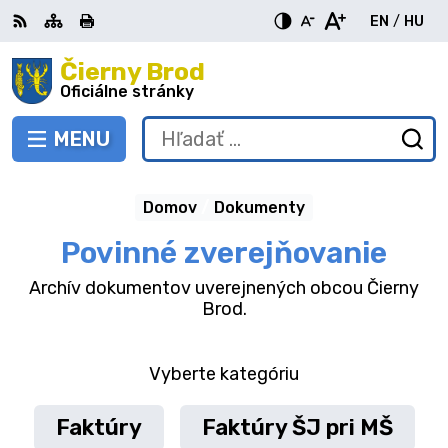
Preskočiť
EN
/
HU
na
Switch
Zme
obsah
Čierny Brod
RSS
Mapa
Tlačiť
Zvýšiť
Zmenšiť
Zväčšiť
languag
jazy
kontrast
veľkosť
veľkosť
Oficiálne stránky
to
na
písma
písma
English
Mag
MENU
PREPNÚŤ
Hľadať:
Od
vy
fo
Domov
Dokumenty
Povinné zverejňovanie
Archív dokumentov uverejnených obcou Čierny
Brod.
Vyberte kategóriu
Faktúry
Faktúry ŠJ pri MŠ