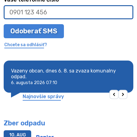
Odoberať SMS
Chcete sa odhlásiť?
Vazeny obcan, dnes 6. 8. sa zvaza komunalny
Vaze
odpad.
odpa
6. augusta 2026 07:10
6. au
Najnovšie správy
Zber odpadu
10. AUG