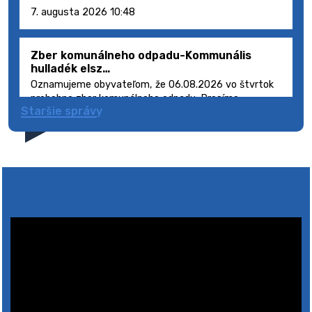
7. augusta 2026 10:48
Zber komunálneho odpadu-Kommunális
hulladék elsz…
Oznamujeme obyvateľom, že 06.08.2026 vo štvrtok
prebehne zber komunálneho odpadu. Prosíme
Staršie správy
obyvateľov, aby smetné nádoby s odpadom vyložili
pred dom deň vopred, nakoľko firma FCC Sl…
5. augusta 2026 08:41
Výlet dôchodcov 2026- Nyugdíjas kirándulás
2026