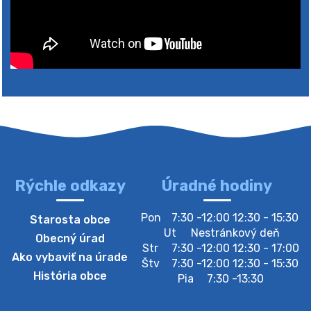
Rýchle odkazy
Úradné hodiny
4. augusta 2026 10:05
Pon
7:30 -12:00 12:30 - 15:30
Starosta obce
Zberný dvor-Gyűjtőudvar
Ut
Nestránkový deň
Obecný úrad
Oznamujeme obyvateľom, že v stredu 05. augusta
Str
7:30 -12:00 12:30 - 17:00
Ako vybaviť na úrade
bude zberný dvor zatvorený. Értesítjük a lakosokat,
Štv
7:30 -12:00 12:30 - 15:30
hogy szerdán augusztus 05-én a gyűjtőudvar zárva
História obce
Pia
7:30 -13:30
lesz https://ciernybrod.sk?p=214…
4. augusta 2026 09:57