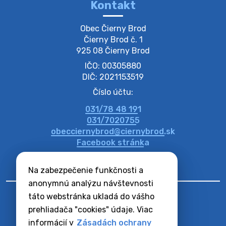
Kontakt
Zber separovaného odpadu plastu-
Obec Čierny Brod

Szeparált műanya…
Čierny Brod č. 1

Oznamujeme obyvateľom, že v stredu 05. augusta
925 08 Čierny Brod
prebehne zber separovaného odpadu plastu. Prosíme
IČO: 00305880
obyvateľov, aby vrecia s odpadom vyložili pred dom už
večer vopred, nakoľko firma F…
DIČ: 2021153519
4. augusta 2026 09:51
Číslo účtu:
031/78 48 191
Oznámenie o plánovanom prerušení dodávky
031/7020755
elektri…
obecciernybrod@ciernybrod.sk
Oznamujeme Vám, že v určitých dňoch bude v
Facebook stránka
niektorých častiach našej obce plánované prerušenie
distribúcie elektrickej energie. Podrobné informácie o
Na zabezpečenie funkčnosti a
dátumoch, časoch a dotknutých …
4. augusta 2026 09:48
anonymnú analýzu návštevnosti
táto webstránka ukladá do vášho
prehliadača "cookies" údaje. Viac
Zber BIO odpadu-BIO hulladék elszállítása
informácií v
Zásadách ochrany
Obecný úrad v Čiernom Brode oznamuje obyvateľom,