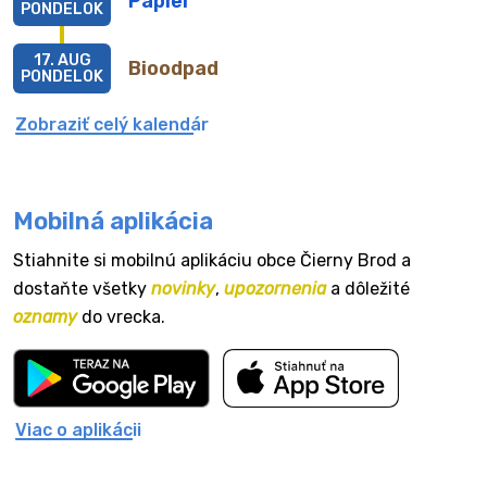
Papier
PONDELOK
17. AUG
Bioodpad
PONDELOK
Zobraziť celý kalendár
Mobilná aplikácia
Stiahnite si mobilnú aplikáciu obce Čierny Brod a
dostaňte všetky
novinky
,
upozornenia
a dôležité
oznamy
do vrecka.
Viac o aplikácii