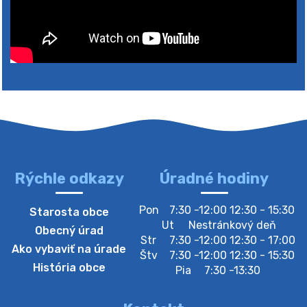
Rýchle odkazy
Úradné hodiny
4. augusta 2026 10:05
Pon
7:30 -12:00 12:30 - 15:30
Starosta obce
Zberný dvor-Gyűjtőudvar
Ut
Nestránkový deň
Obecný úrad
Oznamujeme obyvateľom, že v stredu 05. augusta
Str
7:30 -12:00 12:30 - 17:00
Ako vybaviť na úrade
bude zberný dvor zatvorený. Értesítjük a lakosokat,
Štv
7:30 -12:00 12:30 - 15:30
hogy szerdán augusztus 05-én a gyűjtőudvar zárva
História obce
Pia
7:30 -13:30
lesz https://ciernybrod.sk?p=214…
4. augusta 2026 09:57