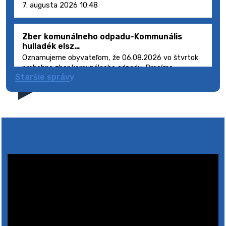
7. augusta 2026 10:48
Zber komunálneho odpadu-Kommunális
hulladék elsz…
Oznamujeme obyvateľom, že 06.08.2026 vo štvrtok
prebehne zber komunálneho odpadu. Prosíme
Staršie správy
obyvateľov, aby smetné nádoby s odpadom vyložili
pred dom deň vopred, nakoľko firma FCC Sl…
5. augusta 2026 08:41
Výlet dôchodcov 2026- Nyugdíjas kirándulás
2026