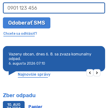
Odoberať SMS
Chcete sa odhlásiť?
Vazeny obcan, dnes 6. 8. sa zvaza komunalny
Vaze
odpad.
odpa
6. augusta 2026 07:10
6. au
Najnovšie správy
Zber odpadu
10. AUG
Papier