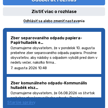
Zistiť viac o rozhlase
Odhlásiť sa alebo zmeniť nastavenia
Zber separovaného odpadu papiera-
Papírhulladék e…
Oznamujeme obyvateľom, že v pondelok 10. augusta
prebehne zber separovaného odpadu papiera. Prosíme
obyvateľov, aby nádoby s odpadom vyložili pred dom v
nedeľu večer, nakoľko firma…
7. augusta 2026 10:48
Zber komunálneho odpadu-Kommunális
hulladék elsz…
Oznamujeme obyvateľom, že 06.08.2026 vo štvrtok
prebehne zber komunálneho odpadu. Prosíme
Staršie správy
obyvateľov, aby smetné nádoby s odpadom vyložili
pred dom deň vopred, nakoľko firma FCC Sl…