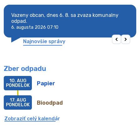
Vazeny obcan, dnes 6. 8. sa zvaza komunalny
Vaze
odpad.
odpa
6. augusta 2026 07:10
6. au
Najnovšie správy
Zber odpadu
10. AUG
Papier
PONDELOK
17. AUG
Bioodpad
PONDELOK
Zobraziť celý kalendár