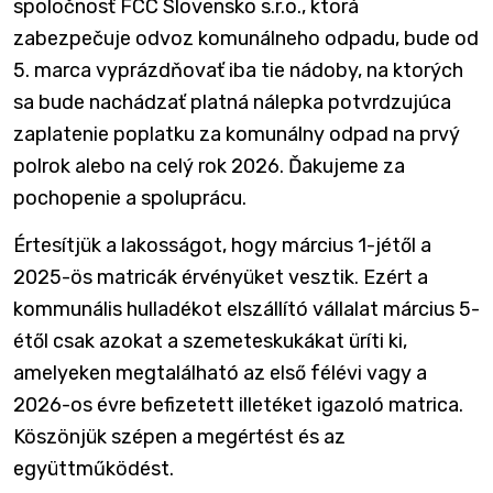
spoločnosť FCC Slovensko s.r.o., ktorá
zabezpečuje odvoz komunálneho odpadu, bude od
5. marca vyprázdňovať iba tie nádoby, na ktorých
sa bude nachádzať platná nálepka potvrdzujúca
zaplatenie poplatku za komunálny odpad na prvý
polrok alebo na celý rok 2026. Ďakujeme za
pochopenie a spoluprácu.
Értesítjük a lakosságot, hogy március 1-jétől a
2025-ös matricák érvényüket vesztik. Ezért a
kommunális hulladékot elszállító vállalat március 5-
étől csak azokat a szemeteskukákat üríti ki,
amelyeken megtalálható az első félévi vagy a
2026-os évre befizetett illetéket igazoló matrica.
Köszönjük szépen a megértést és az
együttműködést.