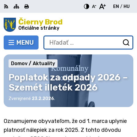
Preskočiť
EN
/
HU
na
Switch
Zme
obsah
Čierny Brod
RSS
Mapa
Tlačiť
Zvýšiť
Zmenšiť
Zväčšiť
languag
jazy
kontrast
veľkosť
veľkosť
Oficiálne stránky
to
na
písma
písma
English
Mag
MENU
PREPNÚŤ
Hľadať:
Od
vy
fo
Domov
Aktuality
Poplatok za odpady 2026 –
Szemét illeték 2026
Zverejnené
23.2.2026
.
Oznamujeme obyvateľom, že od 1. marca uplynie
platnosť nálepiek za rok 2025. Z tohto dôvodu