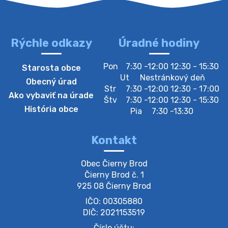
Rýchle odkazy
Úradné hodiny
4. augusta 2026 10:05
Pon
7:30 -12:00 12:30 - 15:30
Starosta obce
Zberný dvor-Gyűjtőudvar
Ut
Nestránkový deň
Obecný úrad
Oznamujeme obyvateľom, že v stredu 05. augusta
Str
7:30 -12:00 12:30 - 17:00
Ako vybaviť na úrade
bude zberný dvor zatvorený. Értesítjük a lakosokat,
Štv
7:30 -12:00 12:30 - 15:30
hogy szerdán augusztus 05-én a gyűjtőudvar zárva
História obce
Pia
7:30 -13:30
lesz https://ciernybrod.sk?p=214…
4. augusta 2026 09:57
Kontakt
Zber separovaného odpadu plastu-
Obec Čierny Brod

Szeparált műanya…
Čierny Brod č. 1

Oznamujeme obyvateľom, že v stredu 05. augusta
925 08 Čierny Brod
prebehne zber separovaného odpadu plastu. Prosíme
IČO: 00305880
obyvateľov, aby vrecia s odpadom vyložili pred dom už
večer vopred, nakoľko firma F…
DIČ: 2021153519
4. augusta 2026 09:51
Číslo účtu: