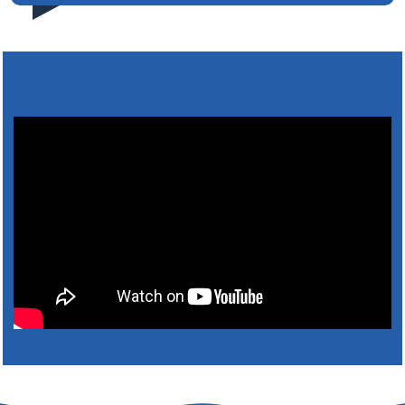
5. augusta 2026 08:41
Výlet dôchodcov 2026- Nyugdíjas kirándulás
2026