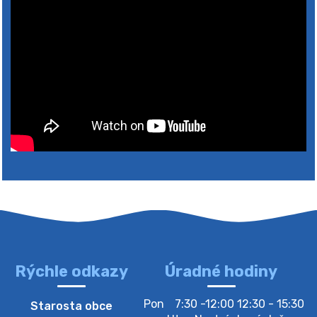
lesz https://ciernybrod.sk?p=214…
4. augusta 2026 09:57
Zber separovaného odpadu plastu-
Szeparált műanya…
Oznamujeme obyvateľom, že v stredu 05. augusta
prebehne zber separovaného odpadu plastu. Prosíme
obyvateľov, aby vrecia s odpadom vyložili pred dom už
večer vopred, nakoľko firma F…
4. augusta 2026 09:51
Oznámenie o plánovanom prerušení dodávky
elektri…
Oznamujeme Vám, že v určitých dňoch bude v
niektorých častiach našej obce plánované prerušenie
distribúcie elektrickej energie. Podrobné informácie o
dátumoch, časoch a dotknutých …
Rýchle odkazy
Úradné hodiny
4. augusta 2026 09:48
Pon
7:30 -12:00 12:30 - 15:30
Starosta obce