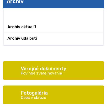
Archív
Archív
Archív aktualít
Archív udalostí
Verejné dokumenty
Povinné zverejňovanie
Fotogaléria
Obec v obraze