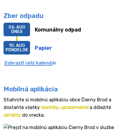
Zber odpadu
06. AUG
Komunálny odpad
DNES
10. AUG
Papier
PONDELOK
Zobraziť celý kalendár
Mobilná aplikácia
Stiahnite si mobilnú aplikáciu obce Čierny Brod a
dostaňte všetky
novinky
,
upozornenia
a dôležité
oznamy
do vrecka.