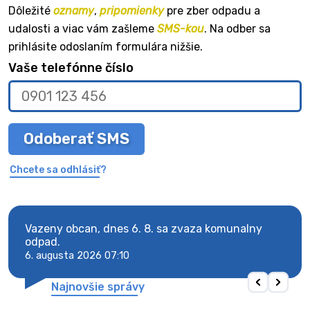
Dôležité
oznamy
,
pripomienky
pre zber odpadu a
udalosti a viac vám zašleme
SMS-kou
. Na odber sa
prihlásite odoslaním formulára nižšie.
Vaše telefónne číslo
Odoberať SMS
Chcete sa odhlásiť?
Vazeny obcan, dnes 6. 8. sa zvaza komunalny
Vaze
odpad.
odpa
6. augusta 2026 07:10
6. au
Najnovšie správy