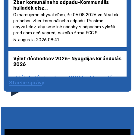
Zber komunálneho odpadu-Kommunális
hulladék elsz…
Oznamujeme obyvateľom, že 06.08.2026 vo štvrtok
prebehne zber komunálneho odpadu. Prosíme
obyvateľov, aby smetné nádoby s odpadom vyložili
pred dom deň vopred, nakoľko firma FCC Sl…
5. augusta 2026 08:41
Výlet dôchodcov 2026- Nyugdíjas kirándulás
2026
Výlet dôchodcov 2026- Nyugdíjas
Staršie správy
kirándulás 2026
4. augusta 2026 10:05
Zberný dvor-Gyűjtőudvar
Oznamujeme obyvateľom, že v stredu 05. augusta
bude zberný dvor zatvorený. Értesítjük a lakosokat,
hogy szerdán augusztus 05-én a gyűjtőudvar zárva