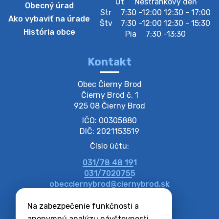
Ut
Nestránkový deň
Obecný úrad
Zber BIO odpadu-BIO hulladék elszállítása
Str
7:30 -12:00 12:30 - 17:00
Obecný úrad v Čiernom Brode oznamuje obyvateľom,
Ako vybaviť na úrade
Štv
7:30 -12:00 12:30 - 15:30
že ďalší odvoz BIO odpadu sa uskutoční 03.08.2026
História obce
Pia
7:30 -13:30
(pondelok). Prosíme obyvateľov, aby nádoby vyložili už
večer vopred, nakoľko firm…
31. júla 2026 07:01
Kontakt
Obec Čierny Brod

Zajtrajší zvoz odpadu
Čierny Brod č. 1

Vážený občan, zajtra 6. 8. sa bude zvážať komunálny
925 08 Čierny Brod
odpad.
IČO: 00305880
5. augusta 2026 15:30
DIČ: 2021153519
Číslo účtu:
Dnešný zvoz odpadu
Vážený občan, dnes 6. 8. sa zváža komunálny odpad.
031/78 48 191
031/7020755
6. augusta 2026 05:00
obecciernybrod@ciernybrod.sk
Facebook stránka
Zajtrajší zvoz odpadu
Na zabezpečenie funkčnosti a
Vážený občan, zajtra 5. 8. sa bude zvážať plasty a
anonymnú analýzu návštevnosti