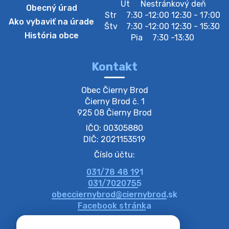
Zberný dvor-Gyűjtőudvar
Ut
Nestránkový deň
Obecný úrad
Oznamujeme obyvateľom, že v stredu 05. augusta
Str
7:30 -12:00 12:30 - 17:00
Ako vybaviť na úrade
bude zberný dvor zatvorený. Értesítjük a lakosokat,
Štv
7:30 -12:00 12:30 - 15:30
hogy szerdán augusztus 05-én a gyűjtőudvar zárva
História obce
Pia
7:30 -13:30
lesz https://ciernybrod.sk?p=214…
4. augusta 2026 09:57
Kontakt
Zber separovaného odpadu plastu-
Obec Čierny Brod

Szeparált műanya…
Čierny Brod č. 1

Oznamujeme obyvateľom, že v stredu 05. augusta
925 08 Čierny Brod
prebehne zber separovaného odpadu plastu. Prosíme
IČO: 00305880
obyvateľov, aby vrecia s odpadom vyložili pred dom už
večer vopred, nakoľko firma F…
DIČ: 2021153519
4. augusta 2026 09:51
Číslo účtu:
031/78 48 191
Oznámenie o plánovanom prerušení dodávky
031/7020755
elektri…
obecciernybrod@ciernybrod.sk
Oznamujeme Vám, že v určitých dňoch bude v
Facebook stránka
niektorých častiach našej obce plánované prerušenie
distribúcie elektrickej energie. Podrobné informácie o