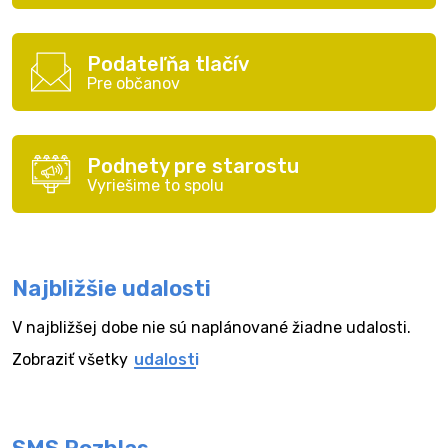
Podateľňa tlačív
Pre občanov
Podnety pre starostu
Vyriešime to spolu
Najbližšie udalosti
V najbližšej dobe nie sú naplánované žiadne udalosti.
Zobraziť všetky
udalosti