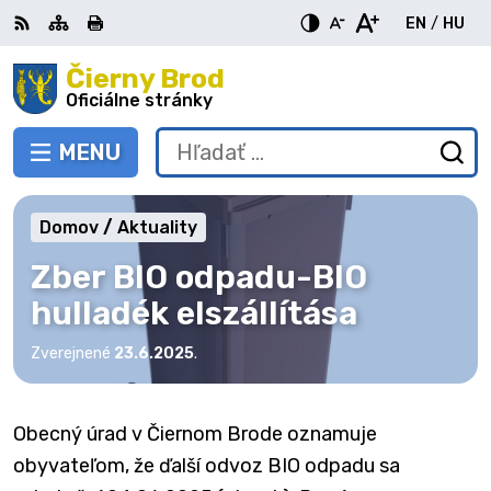
Preskočiť
EN
/
HU
na
Switch
Zme
obsah
Čierny Brod
RSS
Mapa
Tlačiť
Zvýšiť
Zmenšiť
Zväčšiť
languag
jazy
kontrast
veľkosť
veľkosť
Oficiálne stránky
to
na
písma
písma
English
Mag
MENU
PREPNÚŤ
Hľadať:
Od
vy
fo
Domov
Aktuality
Zber BIO odpadu-BIO
hulladék elszállítása
Zverejnené
23.6.2025
.
Obecný úrad v Čiernom Brode oznamuje
obyvateľom, že ďalší odvoz BIO odpadu sa