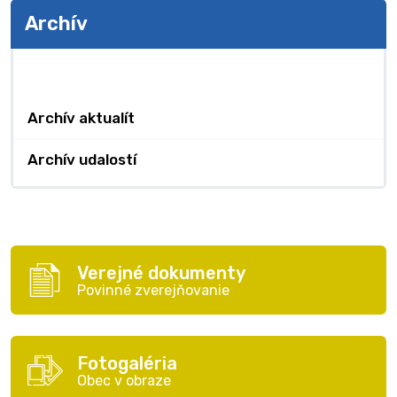
Archív
Archív
Archív aktualít
Archív udalostí
Verejné dokumenty
Povinné zverejňovanie
Fotogaléria
Obec v obraze