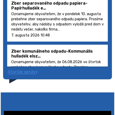
Zber separovaného odpadu papiera-
Papírhulladék e…
Oznamujeme obyvateľom, že v pondelok 10. augusta
prebehne zber separovaného odpadu papiera. Prosíme
obyvateľov, aby nádoby s odpadom vyložili pred dom v
nedeľu večer, nakoľko firma…
7. augusta 2026 10:48
Zber komunálneho odpadu-Kommunális
hulladék elsz…
Oznamujeme obyvateľom, že 06.08.2026 vo štvrtok
prebehne zber komunálneho odpadu. Prosíme
Staršie správy
obyvateľov, aby smetné nádoby s odpadom vyložili
pred dom deň vopred, nakoľko firma FCC Sl…
5. augusta 2026 08:41
Výlet dôchodcov 2026- Nyugdíjas kirándulás
2026