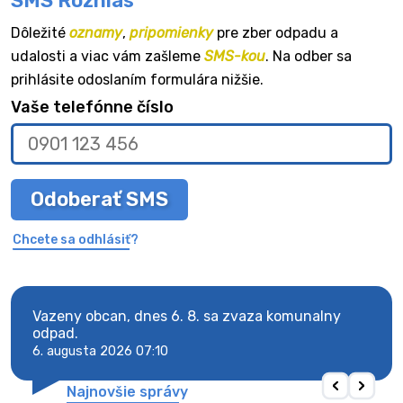
SMS Rozhlas
Dôležité
oznamy
,
pripomienky
pre zber odpadu a
udalosti a viac vám zašleme
SMS-kou
. Na odber sa
prihlásite odoslaním formulára nižšie.
Vaše telefónne číslo
Odoberať SMS
Chcete sa odhlásiť?
Vazeny obcan, dnes 6. 8. sa zvaza komunalny
Vaze
odpad.
odpa
6. augusta 2026 07:10
6. au
Najnovšie správy