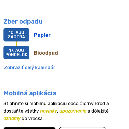
Zber odpadu
10. AUG
Papier
ZAJTRA
17. AUG
Bioodpad
PONDELOK
Zobraziť celý kalendár
Mobilná aplikácia
Stiahnite si mobilnú aplikáciu obce Čierny Brod a
dostaňte všetky
novinky
,
upozornenia
a dôležité
oznamy
do vrecka.