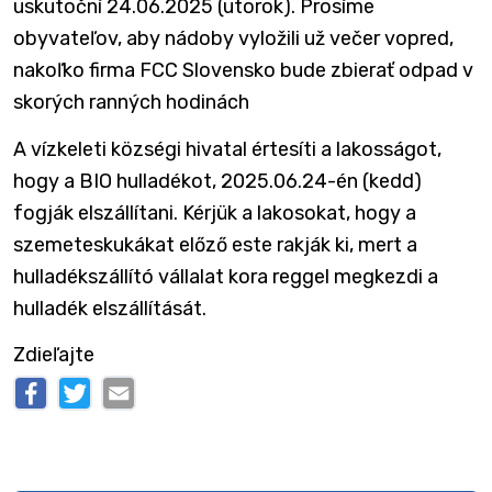
uskutoční 24.06.2025 (utorok). Prosíme
obyvateľov, aby nádoby vyložili už večer vopred,
nakoľko firma FCC Slovensko bude zbierať odpad v
skorých ranných hodinách
A vízkeleti községi hivatal értesíti a lakosságot,
hogy a BIO hulladékot, 2025.06.24-én (kedd)
fogják elszállítani. Kérjük a lakosokat, hogy a
szemeteskukákat előző este rakják ki, mert a
hulladékszállító vállalat kora reggel megkezdi a
hulladék elszállítását.
Zdieľajte