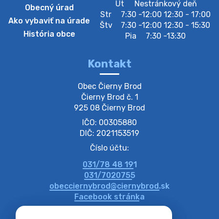
Zberný dvor-Gyűjtőudvar
Ut
Nestránkový deň
Obecný úrad
Oznamujeme obyvateľom, že v stredu 05. augusta
Str
7:30 -12:00 12:30 - 17:00
Ako vybaviť na úrade
bude zberný dvor zatvorený. Értesítjük a lakosokat,
Štv
7:30 -12:00 12:30 - 15:30
hogy szerdán augusztus 05-én a gyűjtőudvar zárva
História obce
Pia
7:30 -13:30
lesz https://ciernybrod.sk?p=214…
4. augusta 2026 09:57
Kontakt
Zber separovaného odpadu plastu-
Obec Čierny Brod

Szeparált műanya…
Čierny Brod č. 1

Oznamujeme obyvateľom, že v stredu 05. augusta
925 08 Čierny Brod
prebehne zber separovaného odpadu plastu. Prosíme
IČO: 00305880
obyvateľov, aby vrecia s odpadom vyložili pred dom už
večer vopred, nakoľko firma F…
DIČ: 2021153519
4. augusta 2026 09:51
Číslo účtu:
031/78 48 191
Oznámenie o plánovanom prerušení dodávky
031/7020755
elektri…
obecciernybrod@ciernybrod.sk
Oznamujeme Vám, že v určitých dňoch bude v
Facebook stránka
niektorých častiach našej obce plánované prerušenie
distribúcie elektrickej energie. Podrobné informácie o