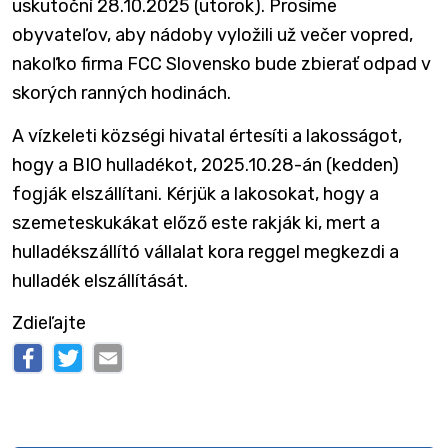
uskutoční 28.10.2025 (utorok). Prosíme
obyvateľov, aby nádoby vyložili už večer vopred,
nakoľko firma FCC Slovensko bude zbierať odpad v
skorých ranných hodinách.
A vízkeleti községi hivatal értesíti a lakosságot,
hogy a BIO hulladékot, 2025.10.28-án (kedden)
fogják elszállítani. Kérjük a lakosokat, hogy a
szemeteskukákat előző este rakják ki, mert a
hulladékszállító vállalat kora reggel megkezdi a
hulladék elszállítását.
Zdieľajte