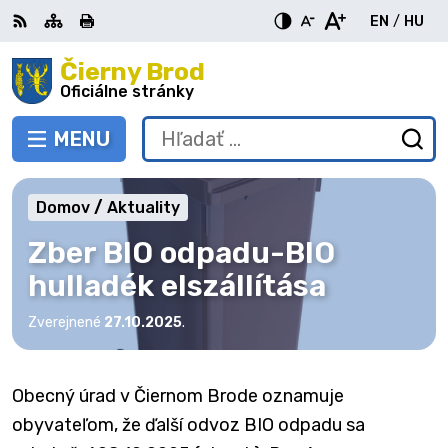
Preskočiť
EN
/
HU
na
Switch
Zme
obsah
Čierny Brod
RSS
Mapa
Tlačiť
Zvýšiť
Zmenšiť
Zväčšiť
languag
jazy
kontrast
veľkosť
veľkosť
Oficiálne stránky
to
na
písma
písma
English
Mag
MENU
PREPNÚŤ
Hľadať:
Od
vy
fo
Domov
Aktuality
Zber BIO odpadu-BIO
hulladék elszállítása
Zverejnené
27.10.2025
.
Obecný úrad v Čiernom Brode oznamuje
obyvateľom, že ďalší odvoz BIO odpadu sa