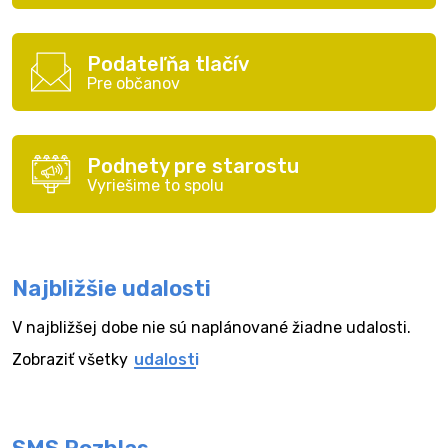
Podateľňa tlačív
Pre občanov
Podnety pre starostu
Vyriešime to spolu
Najbližšie udalosti
V najbližšej dobe nie sú naplánované žiadne udalosti.
Zobraziť všetky
udalosti