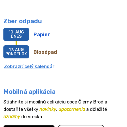
Zber odpadu
10. AUG
Papier
DNES
17. AUG
Bioodpad
PONDELOK
Zobraziť celý kalendár
Mobilná aplikácia
Stiahnite si mobilnú aplikáciu obce Čierny Brod a
dostaňte všetky
novinky
,
upozornenia
a dôležité
oznamy
do vrecka.