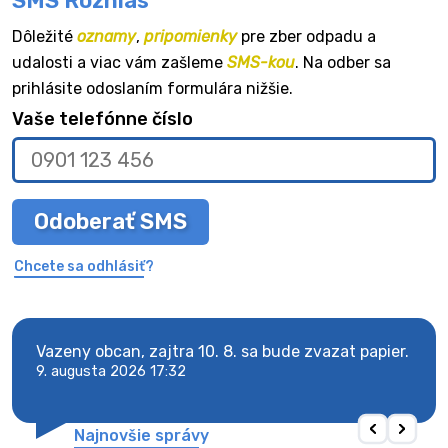
SMS Rozhlas
Dôležité
oznamy
,
pripomienky
pre zber odpadu a
udalosti a viac vám zašleme
SMS-kou
. Na odber sa
prihlásite odoslaním formulára nižšie.
Vaše telefónne číslo
Odoberať SMS
Chcete sa odhlásiť?
Vazeny obcan, zajtra 10. 8. sa bude zvazat papier.
Vaze
9. augusta 2026 17:32
9. au
Najnovšie správy