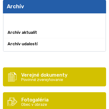
Archív
Archív
Archív aktualít
Archív udalostí
Verejné dokumenty
Povinné zverejňovanie
Fotogaléria
Obec v obraze