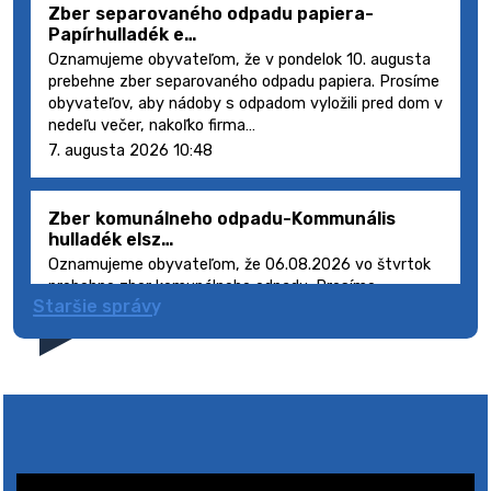
Zber separovaného odpadu papiera-
Papírhulladék e…
Oznamujeme obyvateľom, že v pondelok 10. augusta
prebehne zber separovaného odpadu papiera. Prosíme
obyvateľov, aby nádoby s odpadom vyložili pred dom v
nedeľu večer, nakoľko firma…
7. augusta 2026 10:48
Zber komunálneho odpadu-Kommunális
hulladék elsz…
Oznamujeme obyvateľom, že 06.08.2026 vo štvrtok
prebehne zber komunálneho odpadu. Prosíme
Staršie správy
obyvateľov, aby smetné nádoby s odpadom vyložili
pred dom deň vopred, nakoľko firma FCC Sl…
5. augusta 2026 08:41
Výlet dôchodcov 2026- Nyugdíjas kirándulás
2026