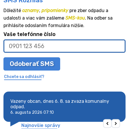
SMS Rozhlas
Dôležité
oznamy
,
pripomienky
pre zber odpadu a
udalosti a viac vám zašleme
SMS-kou
. Na odber sa
prihlásite odoslaním formulára nižšie.
Vaše telefónne číslo
Odoberať SMS
Chcete sa odhlásiť?
Vazeny obcan, dnes 6. 8. sa zvaza komunalny
Vaze
odpad.
odpa
6. augusta 2026 07:10
6. au
Najnovšie správy