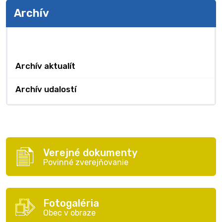
Archív
Archív
Archív aktualít
Archív udalostí
Verejné dokumenty
Povinné zverejňovanie
Fotogaléria
Obec v obraze