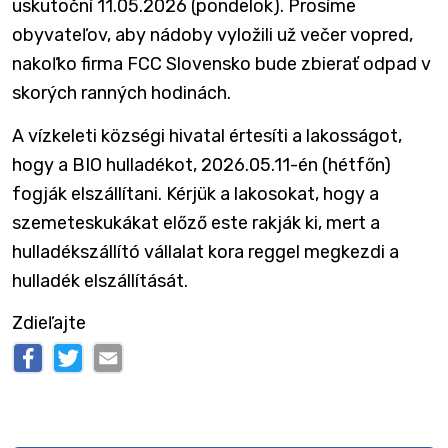
uskutoční 11.05.2026 (pondelok). Prosíme
obyvateľov, aby nádoby vyložili už večer vopred,
nakoľko firma FCC Slovensko bude zbierať odpad v
skorých ranných hodinách.
A vízkeleti községi hivatal értesíti a lakosságot,
hogy a BIO hulladékot, 2026.05.11-én (hétfőn)
fogják elszállítani. Kérjük a lakosokat, hogy a
szemeteskukákat előző este rakják ki, mert a
hulladékszállító vállalat kora reggel megkezdi a
hulladék elszállítását.
Zdieľajte