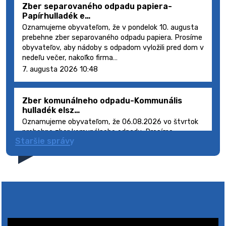
Zber separovaného odpadu papiera-
Papírhulladék e…
Oznamujeme obyvateľom, že v pondelok 10. augusta
prebehne zber separovaného odpadu papiera. Prosíme
obyvateľov, aby nádoby s odpadom vyložili pred dom v
nedeľu večer, nakoľko firma…
7. augusta 2026 10:48
Zber komunálneho odpadu-Kommunális
hulladék elsz…
Oznamujeme obyvateľom, že 06.08.2026 vo štvrtok
prebehne zber komunálneho odpadu. Prosíme
Staršie správy
obyvateľov, aby smetné nádoby s odpadom vyložili
pred dom deň vopred, nakoľko firma FCC Sl…
5. augusta 2026 08:41
Výlet dôchodcov 2026- Nyugdíjas kirándulás
2026