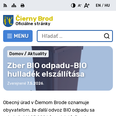
Preskočiť
EN
/
HU
na
Switch
Zme
obsah
Čierny Brod
RSS
Mapa
Tlačiť
Zvýšiť
Zmenšiť
Zväčšiť
languag
jazy
kontrast
veľkosť
veľkosť
Oficiálne stránky
to
na
písma
písma
English
Mag
MENU
PREPNÚŤ
Hľadať:
Od
vy
fo
Domov
Aktuality
Zber BIO odpadu-BIO
hulladék elszállítása
Zverejnené
7.5.2026
.
Obecný úrad v Čiernom Brode oznamuje
obyvateľom, že ďalší odvoz BIO odpadu sa