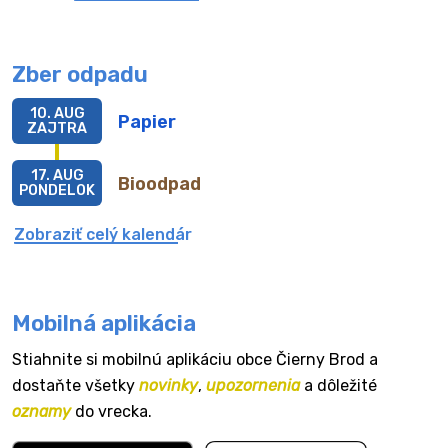
Zber odpadu
10. AUG
Papier
ZAJTRA
17. AUG
Bioodpad
PONDELOK
Zobraziť celý kalendár
Mobilná aplikácia
Stiahnite si mobilnú aplikáciu obce Čierny Brod a
dostaňte všetky
novinky
,
upozornenia
a dôležité
oznamy
do vrecka.