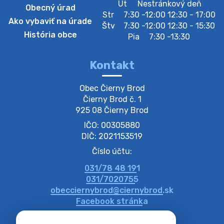
Zberný dvor-Gyűjtőudvar
Ut
Nestránkový deň
Obecný úrad
Oznamujeme obyvateľom, že v stredu 05. augusta
Str
7:30 -12:00 12:30 - 17:00
Ako vybaviť na úrade
bude zberný dvor zatvorený. Értesítjük a lakosokat,
Štv
7:30 -12:00 12:30 - 15:30
hogy szerdán augusztus 05-én a gyűjtőudvar zárva
História obce
Pia
7:30 -13:30
lesz https://ciernybrod.sk?p=214…
4. augusta 2026 09:57
Kontakt
Zber separovaného odpadu plastu-
Obec Čierny Brod

Szeparált műanya…
Čierny Brod č. 1

Oznamujeme obyvateľom, že v stredu 05. augusta
925 08 Čierny Brod
prebehne zber separovaného odpadu plastu. Prosíme
IČO: 00305880
obyvateľov, aby vrecia s odpadom vyložili pred dom už
večer vopred, nakoľko firma F…
DIČ: 2021153519
4. augusta 2026 09:51
Číslo účtu:
031/78 48 191
Oznámenie o plánovanom prerušení dodávky
031/7020755
elektri…
obecciernybrod@ciernybrod.sk
Oznamujeme Vám, že v určitých dňoch bude v
Facebook stránka
niektorých častiach našej obce plánované prerušenie
distribúcie elektrickej energie. Podrobné informácie o