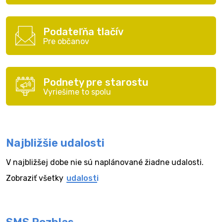
Podateľňa tlačív
Pre občanov
Podnety pre starostu
Vyriešime to spolu
Najbližšie udalosti
V najbližšej dobe nie sú naplánované žiadne udalosti.
Zobraziť všetky
udalosti