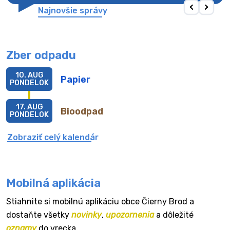
Najnovšie správy
Zber odpadu
10. AUG
Papier
PONDELOK
17. AUG
Bioodpad
PONDELOK
Zobraziť celý kalendár
Mobilná aplikácia
Stiahnite si mobilnú aplikáciu obce Čierny Brod a
dostaňte všetky
novinky
,
upozornenia
a dôležité
oznamy
do vrecka.