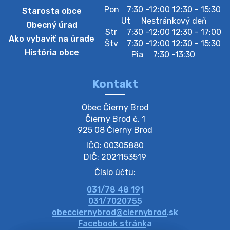
Pon
7:30 -12:00 12:30 - 15:30
Starosta obce
Zberný dvor-Gyűjtőudvar
Ut
Nestránkový deň
Obecný úrad
Oznamujeme obyvateľom, že v stredu 05. augusta
Str
7:30 -12:00 12:30 - 17:00
Ako vybaviť na úrade
bude zberný dvor zatvorený. Értesítjük a lakosokat,
Štv
7:30 -12:00 12:30 - 15:30
hogy szerdán augusztus 05-én a gyűjtőudvar zárva
História obce
Pia
7:30 -13:30
lesz https://ciernybrod.sk?p=214…
4. augusta 2026 09:57
Kontakt
Zber separovaného odpadu plastu-
Obec Čierny Brod

Szeparált műanya…
Čierny Brod č. 1

Oznamujeme obyvateľom, že v stredu 05. augusta
925 08 Čierny Brod
prebehne zber separovaného odpadu plastu. Prosíme
IČO: 00305880
obyvateľov, aby vrecia s odpadom vyložili pred dom už
večer vopred, nakoľko firma F…
DIČ: 2021153519
4. augusta 2026 09:51
Číslo účtu:
031/78 48 191
Oznámenie o plánovanom prerušení dodávky
031/7020755
elektri…
obecciernybrod@ciernybrod.sk
Oznamujeme Vám, že v určitých dňoch bude v
Facebook stránka