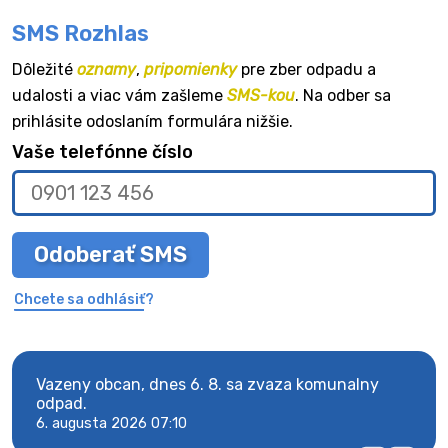
SMS Rozhlas
Dôležité
oznamy
,
pripomienky
pre zber odpadu a
udalosti a viac vám zašleme
SMS-kou
. Na odber sa
prihlásite odoslaním formulára nižšie.
Vaše telefónne číslo
Odoberať SMS
Chcete sa odhlásiť?
Vazeny obcan, dnes 6. 8. sa zvaza komunalny
Vaze
odpad.
odpa
6. augusta 2026 07:10
6. au