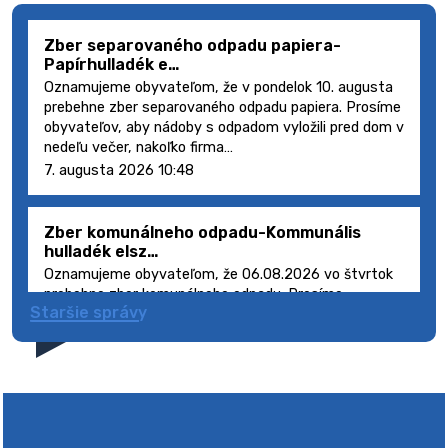
Zber separovaného odpadu papiera-
Papírhulladék e…
Oznamujeme obyvateľom, že v pondelok 10. augusta
prebehne zber separovaného odpadu papiera. Prosíme
obyvateľov, aby nádoby s odpadom vyložili pred dom v
nedeľu večer, nakoľko firma…
7. augusta 2026 10:48
Zber komunálneho odpadu-Kommunális
hulladék elsz…
Oznamujeme obyvateľom, že 06.08.2026 vo štvrtok
prebehne zber komunálneho odpadu. Prosíme
Staršie správy
obyvateľov, aby smetné nádoby s odpadom vyložili
pred dom deň vopred, nakoľko firma FCC Sl…
5. augusta 2026 08:41
Výlet dôchodcov 2026- Nyugdíjas kirándulás
2026