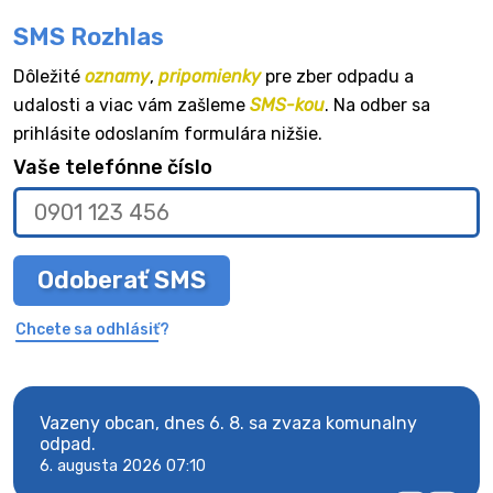
SMS Rozhlas
Dôležité
oznamy
,
pripomienky
pre zber odpadu a
udalosti a viac vám zašleme
SMS-kou
. Na odber sa
prihlásite odoslaním formulára nižšie.
Vaše telefónne číslo
Odoberať SMS
Chcete sa odhlásiť?
Vazeny obcan, dnes 6. 8. sa zvaza komunalny
Vaze
odpad.
odpa
6. augusta 2026 07:10
6. au