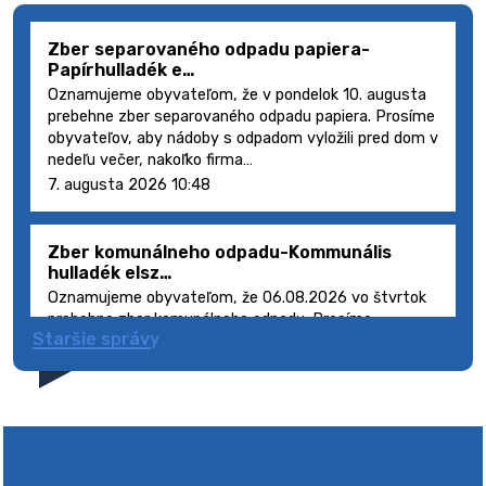
Zber separovaného odpadu papiera-
Papírhulladék e…
Oznamujeme obyvateľom, že v pondelok 10. augusta
prebehne zber separovaného odpadu papiera. Prosíme
obyvateľov, aby nádoby s odpadom vyložili pred dom v
nedeľu večer, nakoľko firma…
7. augusta 2026 10:48
Zber komunálneho odpadu-Kommunális
hulladék elsz…
Oznamujeme obyvateľom, že 06.08.2026 vo štvrtok
prebehne zber komunálneho odpadu. Prosíme
Staršie správy
obyvateľov, aby smetné nádoby s odpadom vyložili
pred dom deň vopred, nakoľko firma FCC Sl…
5. augusta 2026 08:41
Výlet dôchodcov 2026- Nyugdíjas kirándulás
2026