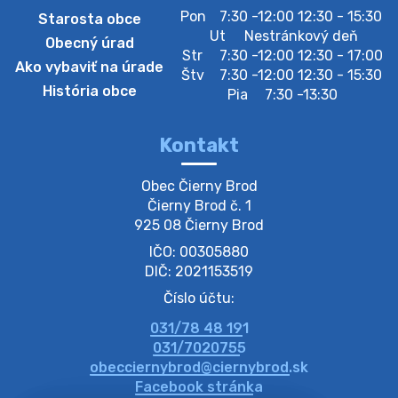
Pon
7:30 -12:00 12:30 - 15:30
Starosta obce
Zberný dvor-Gyűjtőudvar
Ut
Nestránkový deň
Obecný úrad
Oznamujeme obyvateľom, že v stredu 05. augusta
Str
7:30 -12:00 12:30 - 17:00
Ako vybaviť na úrade
bude zberný dvor zatvorený. Értesítjük a lakosokat,
Štv
7:30 -12:00 12:30 - 15:30
hogy szerdán augusztus 05-én a gyűjtőudvar zárva
História obce
Pia
7:30 -13:30
lesz https://ciernybrod.sk?p=214…
4. augusta 2026 09:57
Kontakt
Zber separovaného odpadu plastu-
Obec Čierny Brod

Szeparált műanya…
Čierny Brod č. 1

Oznamujeme obyvateľom, že v stredu 05. augusta
925 08 Čierny Brod
prebehne zber separovaného odpadu plastu. Prosíme
IČO: 00305880
obyvateľov, aby vrecia s odpadom vyložili pred dom už
večer vopred, nakoľko firma F…
DIČ: 2021153519
4. augusta 2026 09:51
Číslo účtu:
031/78 48 191
Oznámenie o plánovanom prerušení dodávky
031/7020755
elektri…
obecciernybrod@ciernybrod.sk
Oznamujeme Vám, že v určitých dňoch bude v
Facebook stránka