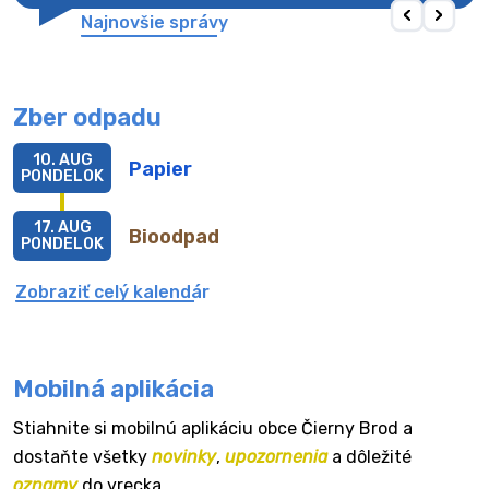
Najnovšie správy
Zber odpadu
10. AUG
Papier
PONDELOK
17. AUG
Bioodpad
PONDELOK
Zobraziť celý kalendár
Mobilná aplikácia
Stiahnite si mobilnú aplikáciu obce Čierny Brod a
dostaňte všetky
novinky
,
upozornenia
a dôležité
oznamy
do vrecka.