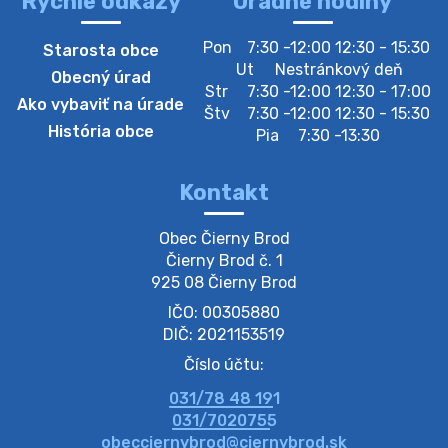
Rýchle odkazy
Úradné hodiny
4. augusta 2026 10:05
Pon
7:30 -12:00 12:30 - 15:30
Starosta obce
Zberný dvor-Gyűjtőudvar
Ut
Nestránkový deň
Obecný úrad
Oznamujeme obyvateľom, že v stredu 05. augusta
Str
7:30 -12:00 12:30 - 17:00
Ako vybaviť na úrade
bude zberný dvor zatvorený. Értesítjük a lakosokat,
Štv
7:30 -12:00 12:30 - 15:30
hogy szerdán augusztus 05-én a gyűjtőudvar zárva
História obce
Pia
7:30 -13:30
lesz https://ciernybrod.sk?p=214…
4. augusta 2026 09:57
Kontakt
Zber separovaného odpadu plastu-
Obec Čierny Brod

Szeparált műanya…
Čierny Brod č. 1

Oznamujeme obyvateľom, že v stredu 05. augusta
925 08 Čierny Brod
prebehne zber separovaného odpadu plastu. Prosíme
IČO: 00305880
obyvateľov, aby vrecia s odpadom vyložili pred dom už
večer vopred, nakoľko firma F…
DIČ: 2021153519
4. augusta 2026 09:51
Číslo účtu:
031/78 48 191
Oznámenie o plánovanom prerušení dodávky
031/7020755
elektri…
obecciernybrod@ciernybrod.sk