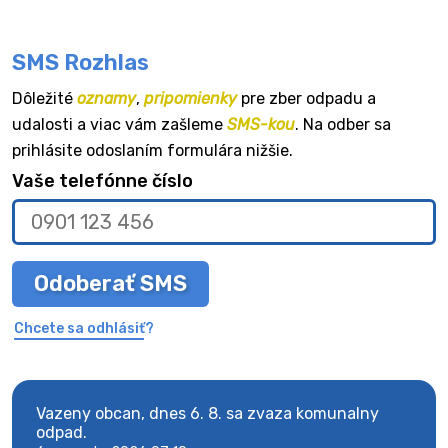
SMS Rozhlas
Dôležité
oznamy
,
pripomienky
pre zber odpadu a
udalosti a viac vám zašleme
SMS-kou
. Na odber sa
prihlásite odoslaním formulára nižšie.
Vaše telefónne číslo
Odoberať SMS
Chcete sa odhlásiť?
Vazeny obcan, dnes 6. 8. sa zvaza komunalny
Vaze
odpad.
odpa