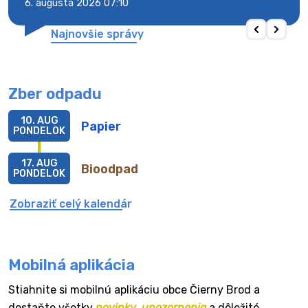
6. augusta 2026 07:10
6. au
Najnovšie správy
Zber odpadu
10. AUG
Papier
PONDELOK
17. AUG
Bioodpad
PONDELOK
Zobraziť celý kalendár
Mobilná aplikácia
Stiahnite si mobilnú aplikáciu obce Čierny Brod a
dostaňte všetky
novinky
,
upozornenia
a dôležité