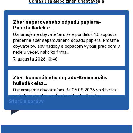
Odhlásiť sa alebo zmeniť nastavenia
Zber separovaného odpadu papiera-
Papírhulladék e…
Oznamujeme obyvateľom, že v pondelok 10. augusta
prebehne zber separovaného odpadu papiera. Prosíme
obyvateľov, aby nádoby s odpadom vyložili pred dom v
nedeľu večer, nakoľko firma…
7. augusta 2026 10:48
Zber komunálneho odpadu-Kommunális
hulladék elsz…
Oznamujeme obyvateľom, že 06.08.2026 vo štvrtok
prebehne zber komunálneho odpadu. Prosíme
Staršie správy
obyvateľov, aby smetné nádoby s odpadom vyložili
pred dom deň vopred, nakoľko firma FCC Sl…
5. augusta 2026 08:41