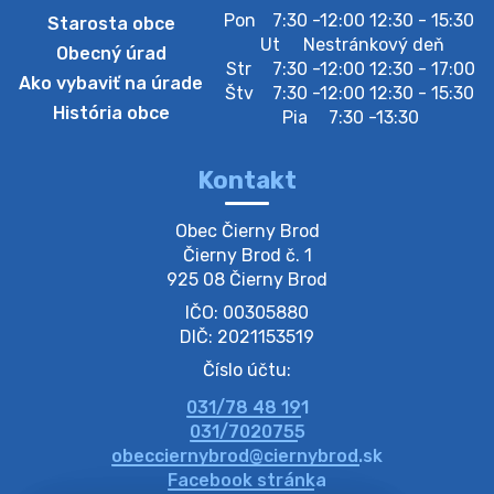
Pon
7:30 -12:00 12:30 - 15:30
Starosta obce
Zberný dvor-Gyűjtőudvar
Ut
Nestránkový deň
Obecný úrad
Oznamujeme obyvateľom, že v stredu 05. augusta
Str
7:30 -12:00 12:30 - 17:00
Ako vybaviť na úrade
bude zberný dvor zatvorený. Értesítjük a lakosokat,
Štv
7:30 -12:00 12:30 - 15:30
hogy szerdán augusztus 05-én a gyűjtőudvar zárva
História obce
Pia
7:30 -13:30
lesz https://ciernybrod.sk?p=214…
4. augusta 2026 09:57
Kontakt
Zber separovaného odpadu plastu-
Obec Čierny Brod

Szeparált műanya…
Čierny Brod č. 1

Oznamujeme obyvateľom, že v stredu 05. augusta
925 08 Čierny Brod
prebehne zber separovaného odpadu plastu. Prosíme
IČO: 00305880
obyvateľov, aby vrecia s odpadom vyložili pred dom už
večer vopred, nakoľko firma F…
DIČ: 2021153519
4. augusta 2026 09:51
Číslo účtu:
031/78 48 191
Oznámenie o plánovanom prerušení dodávky
031/7020755
elektri…
obecciernybrod@ciernybrod.sk
Oznamujeme Vám, že v určitých dňoch bude v
Facebook stránka