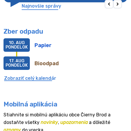
Najnovšie správy
Zber odpadu
10. AUG
Papier
PONDELOK
17. AUG
Bioodpad
PONDELOK
Zobraziť celý kalendár
Mobilná aplikácia
Stiahnite si mobilnú aplikáciu obce Čierny Brod a
dostaňte všetky
novinky
,
upozornenia
a dôležité
oznamy
do vrecka.