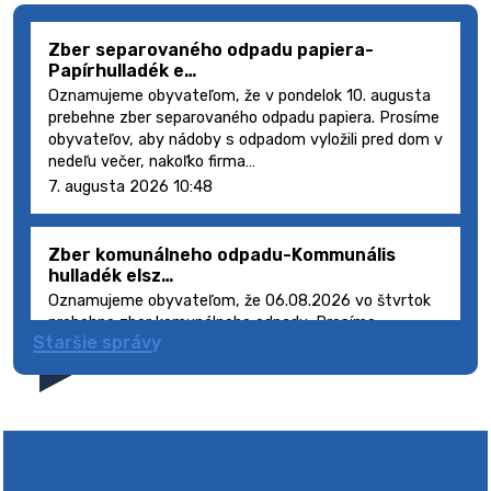
Zber separovaného odpadu papiera-
Papírhulladék e…
Oznamujeme obyvateľom, že v pondelok 10. augusta
prebehne zber separovaného odpadu papiera. Prosíme
obyvateľov, aby nádoby s odpadom vyložili pred dom v
nedeľu večer, nakoľko firma…
7. augusta 2026 10:48
Zber komunálneho odpadu-Kommunális
hulladék elsz…
Oznamujeme obyvateľom, že 06.08.2026 vo štvrtok
prebehne zber komunálneho odpadu. Prosíme
Staršie správy
obyvateľov, aby smetné nádoby s odpadom vyložili
pred dom deň vopred, nakoľko firma FCC Sl…
5. augusta 2026 08:41
Výlet dôchodcov 2026- Nyugdíjas kirándulás
2026