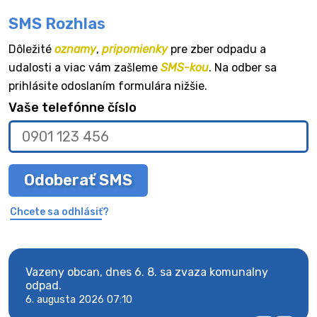
SMS Rozhlas
Dôležité
oznamy
,
pripomienky
pre zber odpadu a
udalosti a viac vám zašleme
SMS-kou
. Na odber sa
prihlásite odoslaním formulára nižšie.
Vaše telefónne číslo
Odoberať SMS
Chcete sa odhlásiť?
Vazeny obcan, dnes 6. 8. sa zvaza komunalny
Vaze
odpad.
odpa
6. augusta 2026 07:10
6. au