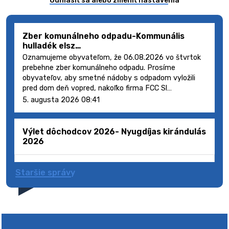
Odhlásiť sa alebo zmeniť nastavenia
Zber komunálneho odpadu-Kommunális
hulladék elsz…
Oznamujeme obyvateľom, že 06.08.2026 vo štvrtok
prebehne zber komunálneho odpadu. Prosíme
obyvateľov, aby smetné nádoby s odpadom vyložili
pred dom deň vopred, nakoľko firma FCC Sl…
5. augusta 2026 08:41
Výlet dôchodcov 2026- Nyugdíjas kirándulás
2026
Staršie správy