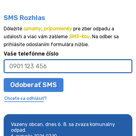
SMS Rozhlas
Dôležité
oznamy
,
pripomienky
pre zber odpadu a
udalosti a viac vám zašleme
SMS-kou
. Na odber sa
prihlásite odoslaním formulára nižšie.
Vaše telefónne číslo
Odoberať SMS
Chcete sa odhlásiť?
Vazeny obcan, dnes 6. 8. sa zvaza komunalny
Vaze
odpad.
odpa