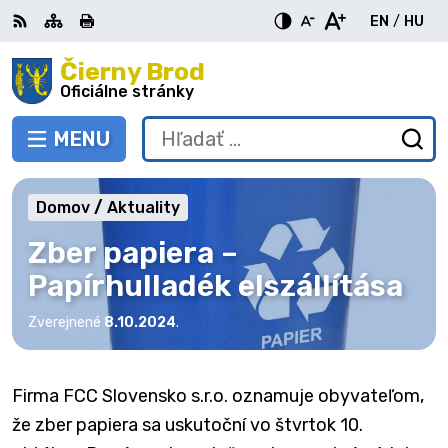
Preskočiť
EN
/
HU
na
Switch
Zme
obsah
Čierny Brod
RSS
Mapa
Tlačiť
Zvýšiť
Zmenšiť
Zväčšiť
languag
jazy
kontrast
veľkosť
veľkosť
Oficiálne stránky
to
na
písma
písma
English
Mag
MENU
PREPNÚŤ
Hľadať:
Od
vy
fo
Domov
Aktuality
Zber papiera –
Papírhulladék elszállítása
Zverejnené
8.10.2024
.
Firma FCC Slovensko s.r.o. oznamuje obyvateľom,
že zber papiera sa uskutoční vo štvrtok 10.