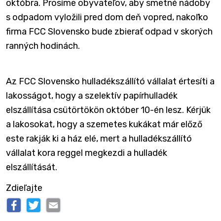
októbra. Prosíme obyvateľov, aby smetné nádoby
s odpadom vyložili pred dom deň vopred, nakoľko
firma FCC Slovensko bude zbierať odpad v skorých
ranných hodinách.
Az FCC Slovensko hulladékszállító vállalat értesíti a
lakosságot, hogy a szelektív papírhulladék
elszállítása csütörtökön október 10-én lesz. Kérjük
a lakosokat, hogy a szemetes kukákat már előző
este rakják ki a ház elé, mert a hulladékszállító
vállalat kora reggel megkezdi a hulladék
elszállítását.
Zdieľajte