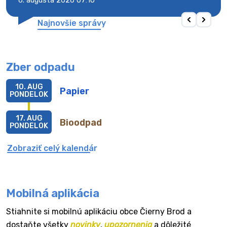
6. augusta 2026 07:10
6. au
Najnovšie správy
Zber odpadu
10. AUG
Papier
PONDELOK
17. AUG
Bioodpad
PONDELOK
Zobraziť celý kalendár
Mobilná aplikácia
Stiahnite si mobilnú aplikáciu obce Čierny Brod a
dostaňte všetky
novinky
,
upozornenia
a dôležité