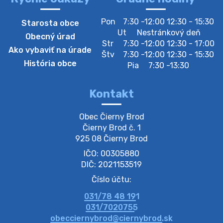
Zber separovaného odpadu plastu-
Pon
7:30 -12:00 12:30 - 15:30
Starosta obce
Szeparált műanya…
Ut
Nestránkový deň
Obecný úrad
Oznamujeme obyvateľom, že v stredu 05. augusta
Str
7:30 -12:00 12:30 - 17:00
Ako vybaviť na úrade
prebehne zber separovaného odpadu plastu. Prosíme
Štv
7:30 -12:00 12:30 - 15:30
obyvateľov, aby vrecia s odpadom vyložili pred dom už
História obce
Pia
7:30 -13:30
večer vopred, nakoľko firma F…
4. augusta 2026 09:51
Kontakt
Oznámenie o plánovanom prerušení dodávky
Obec Čierny Brod

elektri…
Čierny Brod č. 1

Oznamujeme Vám, že v určitých dňoch bude v
925 08 Čierny Brod
niektorých častiach našej obce plánované prerušenie
IČO: 00305880
distribúcie elektrickej energie. Podrobné informácie o
dátumoch, časoch a dotknutých …
DIČ: 2021153519
4. augusta 2026 09:48
Číslo účtu:
031/78 48 191
Zber BIO odpadu-BIO hulladék elszállítása
031/7020755
Obecný úrad v Čiernom Brode oznamuje obyvateľom,
obecciernybrod@ciernybrod.sk