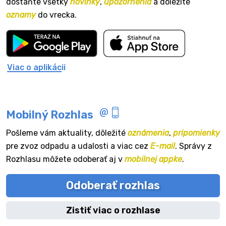
dostaňte všetky
novinky
,
upozornenia
a dôležité
oznamy
do vrecka.
Viac o aplikácii
Mobilný Rozhlas
Pošleme vám aktuality, dôležité
oznámenia
,
pripomienky
pre zvoz odpadu a udalosti a viac cez
E-mail
. Správy z
Rozhlasu môžete odoberať aj v
mobilnej appke
.
Odoberať rozhlas
Zistiť viac o rozhlase