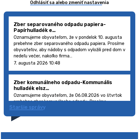
Odhlásiť sa alebo zmeniť nastavenia
Zber separovaného odpadu papiera-
Papírhulladék e…
Oznamujeme obyvateľom, že v pondelok 10. augusta
prebehne zber separovaného odpadu papiera. Prosíme
obyvateľov, aby nádoby s odpadom vyložili pred dom v
nedeľu večer, nakoľko firma…
7. augusta 2026 10:48
Zber komunálneho odpadu-Kommunális
hulladék elsz…
Oznamujeme obyvateľom, že 06.08.2026 vo štvrtok
prebehne zber komunálneho odpadu. Prosíme
Staršie správy
obyvateľov, aby smetné nádoby s odpadom vyložili
pred dom deň vopred, nakoľko firma FCC Sl…
5. augusta 2026 08:41