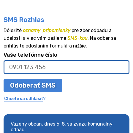
SMS Rozhlas
Dôležité
oznamy
,
pripomienky
pre zber odpadu a
udalosti a viac vám zašleme
SMS-kou
. Na odber sa
prihlásite odoslaním formulára nižšie.
Vaše telefónne číslo
Odoberať SMS
Chcete sa odhlásiť?
Vazeny obcan, dnes 6. 8. sa zvaza komunalny
Vaze
odpad.
odpa