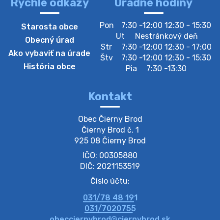
Rýchle odkazy
Úradné hodiny
4. augusta 2026 10:05
Pon
7:30 -12:00 12:30 - 15:30
Starosta obce
Zberný dvor-Gyűjtőudvar
Ut
Nestránkový deň
Obecný úrad
Oznamujeme obyvateľom, že v stredu 05. augusta
Str
7:30 -12:00 12:30 - 17:00
Ako vybaviť na úrade
bude zberný dvor zatvorený. Értesítjük a lakosokat,
Štv
7:30 -12:00 12:30 - 15:30
hogy szerdán augusztus 05-én a gyűjtőudvar zárva
História obce
Pia
7:30 -13:30
lesz https://ciernybrod.sk?p=214…
4. augusta 2026 09:57
Kontakt
Zber separovaného odpadu plastu-
Obec Čierny Brod

Szeparált műanya…
Čierny Brod č. 1

Oznamujeme obyvateľom, že v stredu 05. augusta
925 08 Čierny Brod
prebehne zber separovaného odpadu plastu. Prosíme
IČO: 00305880
obyvateľov, aby vrecia s odpadom vyložili pred dom už
večer vopred, nakoľko firma F…
DIČ: 2021153519
4. augusta 2026 09:51
Číslo účtu:
031/78 48 191
Oznámenie o plánovanom prerušení dodávky
031/7020755
elektri…
obecciernybrod@ciernybrod.sk