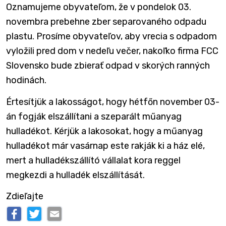
Oznamujeme obyvateľom, že v pondelok 03.
novembra prebehne zber separovaného odpadu
plastu. Prosíme obyvateľov, aby vrecia s odpadom
vyložili pred dom v nedeľu večer, nakoľko firma FCC
Slovensko bude zbierať odpad v skorých ranných
hodinách.
Értesítjük a lakosságot, hogy hétfőn november 03-
án fogják elszállítani a szeparált műanyag
hulladékot. Kérjük a lakosokat, hogy a műanyag
hulladékot már vasárnap este rakják ki a ház elé,
mert a hulladékszállító vállalat kora reggel
megkezdi a hulladék elszállítását.
Zdieľajte