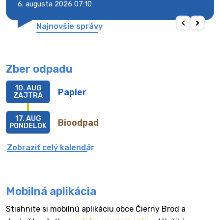
6. augusta 2026 07:10
6. au
Najnovšie správy
Zber odpadu
10. AUG
Papier
ZAJTRA
17. AUG
Bioodpad
PONDELOK
Zobraziť celý kalendár
Mobilná aplikácia
Stiahnite si mobilnú aplikáciu obce Čierny Brod a