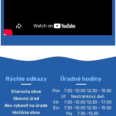
4. augusta 2026 10:05
Zberný dvor-Gyűjtőudvar
Oznamujeme obyvateľom, že v stredu 05. augusta
bude zberný dvor zatvorený. Értesítjük a lakosokat,
hogy szerdán augusztus 05-én a gyűjtőudvar zárva
lesz https://ciernybrod.sk?p=214…
4. augusta 2026 09:57
Rýchle odkazy
Úradné hodiny
Zber separovaného odpadu plastu-
Pon
7:30 -12:00 12:30 - 15:30
Starosta obce
Szeparált műanya…
Ut
Nestránkový deň
Obecný úrad
Oznamujeme obyvateľom, že v stredu 05. augusta
Str
7:30 -12:00 12:30 - 17:00
Ako vybaviť na úrade
prebehne zber separovaného odpadu plastu. Prosíme
Štv
7:30 -12:00 12:30 - 15:30
obyvateľov, aby vrecia s odpadom vyložili pred dom už
História obce
Pia
7:30 -13:30