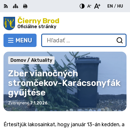
Preskočiť
EN
/
HU
na
Switch
Zme
obsah
Čierny Brod
RSS
Mapa
Tlačiť
Zvýšiť
Zmenšiť
Zväčšiť
languag
jazy
kontrast
veľkosť
veľkosť
Oficiálne stránky
to
na
písma
písma
English
Mag
MENU
PREPNÚŤ
Hľadať:
Od
vy
fo
Domov
Aktuality
Zber vianočných
stromčekov-Karácsonyfák
gyűjtése
Zverejnené
7.1.2026
.
Értesítjük lakosainkat, hogy január 13-án kedden, a