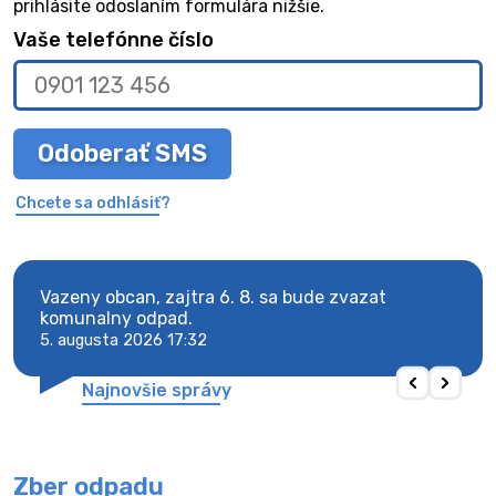
prihlásite odoslaním formulára nižšie.
Vaše telefónne číslo
Odoberať SMS
Chcete sa odhlásiť?
vy.
Vazeny obcan, zajtra 6. 8. sa bude zvazat
Vaze
komunalny odpad.
komu
5. augusta 2026 17:32
5. au
Najnovšie správy
Zber odpadu