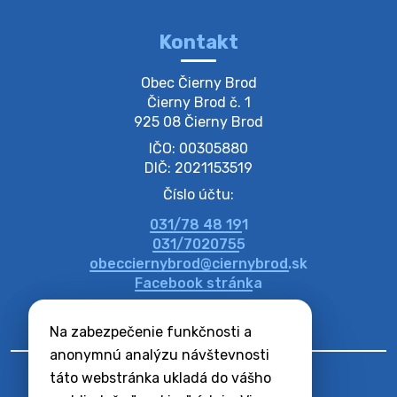
večer vopred, nakoľko firma F…
4. augusta 2026 09:51
Kontakt
Oznámenie o plánovanom prerušení dodávky
Obec Čierny Brod

elektri…
Čierny Brod č. 1

Oznamujeme Vám, že v určitých dňoch bude v
925 08 Čierny Brod
niektorých častiach našej obce plánované prerušenie
IČO: 00305880
distribúcie elektrickej energie. Podrobné informácie o
dátumoch, časoch a dotknutých …
DIČ: 2021153519
4. augusta 2026 09:48
Číslo účtu:
031/78 48 191
Zber BIO odpadu-BIO hulladék elszállítása
031/7020755
Obecný úrad v Čiernom Brode oznamuje obyvateľom,
obecciernybrod@ciernybrod.sk
že ďalší odvoz BIO odpadu sa uskutoční 03.08.2026
Facebook stránka
(pondelok). Prosíme obyvateľov, aby nádoby vyložili už
večer vopred, nakoľko firm…
Na zabezpečenie funkčnosti a
31. júla 2026 07:01
anonymnú analýzu návštevnosti
táto webstránka ukladá do vášho
Zajtrajší zvoz odpadu