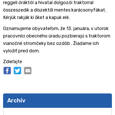
reggeli óráktól a hivatal dolgozói traktorral
összeszedik a díszektől mentes karácsonyfákat.
Kérjük rakják ki őket a kapuk elé.
Oznamujeme obyvateľom, že 13. januára, v utorok
pracovníci obecného úradu pozbierajú s traktorom
vianočné stromčeky bez ozdôb . Žiadame ich
vyložiť pred dom.
Zdieľajte
Archív
Archív