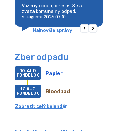
8. sa
Vazeny obcan, dnes 6. 8. sa
Vazeny obcan, d
 odpad.
zvaza komunalny odpad.
zvaza komunaln
6. augusta 2026 07:10
6. augusta 2026 
Najnovšie správy
Zber odpadu
10. AUG
Papier
PONDELOK
17. AUG
Bioodpad
PONDELOK
Zobraziť celý kalendár