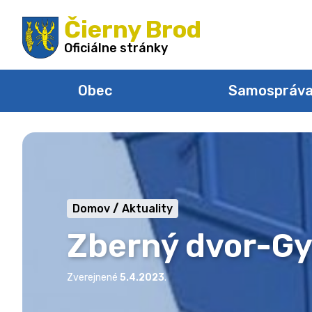
Preskočiť
Čierny Brod
na
obsah
Oficiálne stránky
Obec
Samospráv
Domov
Aktuality
Zberný dvor-Gy
Zverejnené
5.4.2023
.