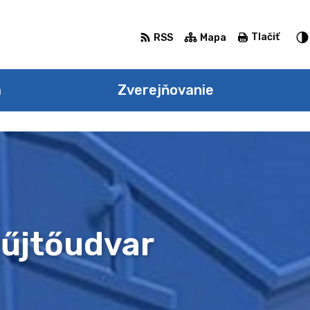
Tlačiť
RSS
Mapa
a
Zverejňovanie
űjtőudvar