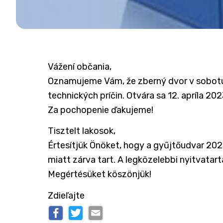
Vážení občania,
Oznamujeme Vám, že zberný dvor v sobotu
technických príčin. Otvára sa 12. apríla 202
Za pochopenie ďakujeme!
Tisztelt lakosok,
Értesítjük Önöket, hogy a gyűjtőudvar 2023
miatt zárva tart. A legközelebbi nyitvatartá
Megértésüket köszönjük!
Zdieľajte