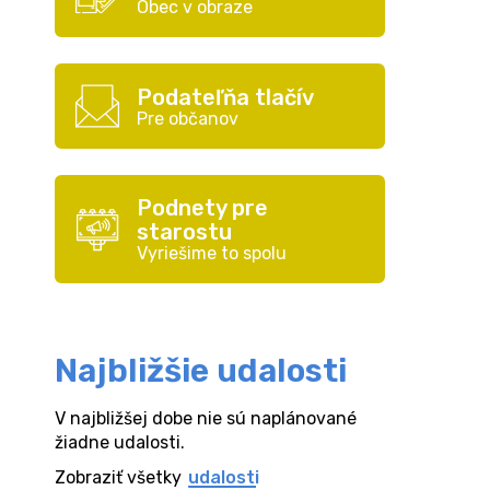
Obec v obraze
Podateľňa tlačív
Pre občanov
Podnety pre
starostu
Vyriešime to spolu
Najbližšie udalosti
V najbližšej dobe nie sú naplánované
žiadne udalosti.
Zobraziť všetky
udalosti