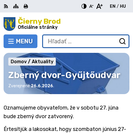
Preskočiť
EN
/
HU
na
Switch
Zme
obsah
Čierny Brod
RSS
Mapa
Tlačiť
Zvýšiť
Zmenšiť
Zväčšiť
languag
jazy
kontrast
veľkosť
veľkosť
Oficiálne stránky
to
na
písma
písma
English
Mag
MENU
PREPNÚŤ
Hľadať:
Od
vy
fo
Domov
Aktuality
Zberný dvor-Gyűjtőudvar
Zverejnené
26.6.2026
.
Oznamujeme obyvateľom, že v sobotu 27. júna
bude zberný dvor zatvorený.
Értesítjük a lakosokat, hogy szombaton június 27-