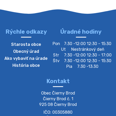
Oznamujeme obyvateľom, že v stredu 05. augusta
bude zberný dvor zatvorený. Értesítjük a lakosokat,
hogy szerdán augusztus 05-én a gyűjtőudvar zárva
lesz https://ciernybrod.sk?p=214…
4. augusta 2026 09:57
Rýchle odkazy
Úradné hodiny
Zber separovaného odpadu plastu-
Pon
7:30 -12:00 12:30 - 15:30
Starosta obce
Szeparált műanya…
Ut
Nestránkový deň
Obecný úrad
Oznamujeme obyvateľom, že v stredu 05. augusta
Str
7:30 -12:00 12:30 - 17:00
Ako vybaviť na úrade
prebehne zber separovaného odpadu plastu. Prosíme
Štv
7:30 -12:00 12:30 - 15:30
obyvateľov, aby vrecia s odpadom vyložili pred dom už
História obce
Pia
7:30 -13:30
večer vopred, nakoľko firma F…
4. augusta 2026 09:51
Kontakt
Oznámenie o plánovanom prerušení dodávky
Obec Čierny Brod

elektri…
Čierny Brod č. 1

Oznamujeme Vám, že v určitých dňoch bude v
925 08 Čierny Brod
niektorých častiach našej obce plánované prerušenie
IČO: 00305880
distribúcie elektrickej energie. Podrobné informácie o