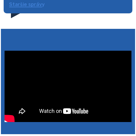
Staršie správy
4. augusta 2026 10:05
Zberný dvor-Gyűjtőudvar