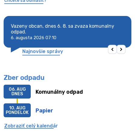
Chcete sa odhlásiť?
Vazeny obcan, dnes 6. 8. sa zvaza komunalny
Vaze
odpad.
odpa
6. augusta 2026 07:10
6. au
Najnovšie správy
Zber odpadu
06. AUG
Komunálny odpad
DNES
10. AUG
Papier
PONDELOK
Zobraziť celý kalendár