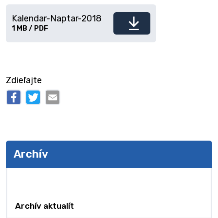
Kalendar-Naptar-2018
Stiahnuť
Veľkosť
1 MB / PDF
a
typ
súboru
Zdieľajte
Archív
Archív
Archív aktualít