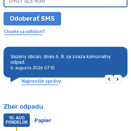
Odoberať SMS
Chcete sa odhlásiť?
Vazeny obcan, dnes 6. 8. sa zvaza komunalny
Vaze
odpad.
odpa
6. augusta 2026 07:10
6. au
Najnovšie správy
Zber odpadu
10. AUG
Papier
PONDELOK