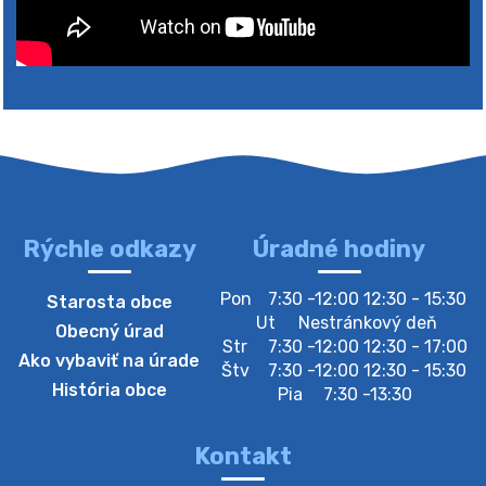
Rýchle odkazy
Úradné hodiny
4. augusta 2026 10:05
Pon
7:30 -12:00 12:30 - 15:30
Starosta obce
Zberný dvor-Gyűjtőudvar
Ut
Nestránkový deň
Obecný úrad
Oznamujeme obyvateľom, že v stredu 05. augusta
Str
7:30 -12:00 12:30 - 17:00
Ako vybaviť na úrade
bude zberný dvor zatvorený. Értesítjük a lakosokat,
Štv
7:30 -12:00 12:30 - 15:30
hogy szerdán augusztus 05-én a gyűjtőudvar zárva
História obce
Pia
7:30 -13:30
lesz https://ciernybrod.sk?p=214…
4. augusta 2026 09:57
Kontakt