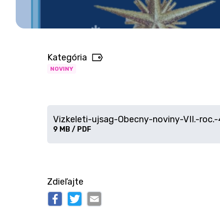
Kategória
NOVINY
Vizkeleti-ujsag-Obecny-noviny-VII.-roc.-4
Veľkosť
9 MB / PDF
a
typ
súboru
Zdieľajte