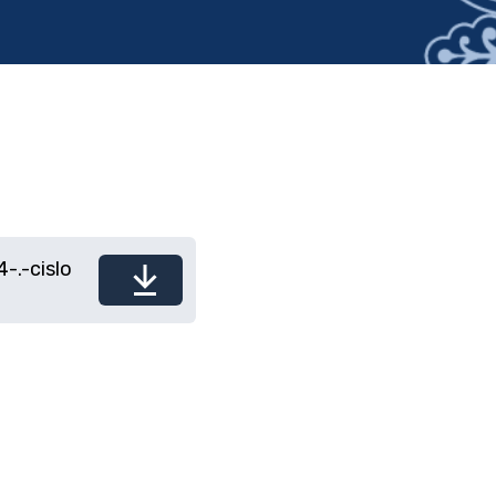
-.-cislo
Stiahnuť