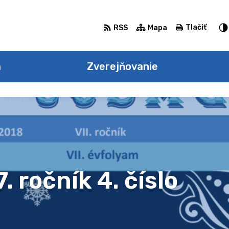
Tlačiť
RSS
Mapa
a
Zverejňovanie
 ročník 4. číslo