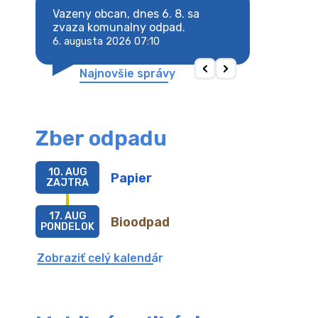
8. sa
Vazeny obcan, dnes 6. 8. sa
Vazeny obcan, d
 odpad.
zvaza komunalny odpad.
zvaza komunaln
6. augusta 2026 07:10
6. augusta 2026 
Najnovšie správy
Zber odpadu
10. AUG
Papier
ZAJTRA
17. AUG
Bioodpad
PONDELOK
Zobraziť celý kalendár