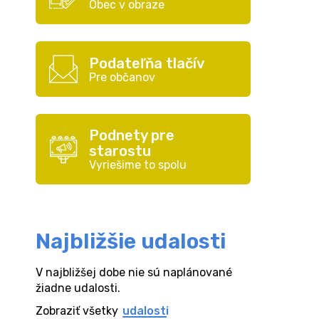
Obec v obraze
Podateľňa tlačív
Pre občanov
Podnety pre
starostu
Vyriešime to spolu
Najbližšie udalosti
V najbližšej dobe nie sú naplánované
žiadne udalosti.
Zobraziť všetky
udalosti