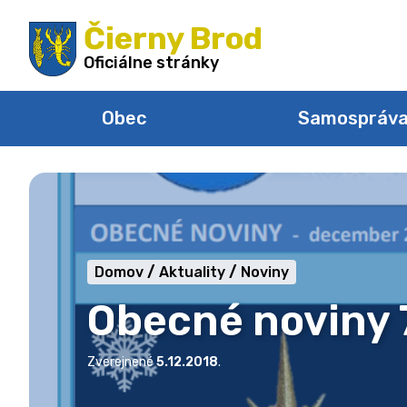
Preskočiť
Čierny Brod
na
obsah
Oficiálne stránky
Obec
Samospráv
Domov
Aktuality
Noviny
Obecné noviny 7.
Zverejnené
5.12.2018
.