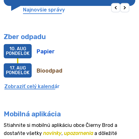
Najnovšie správy
Zber odpadu
10. AUG
Papier
PONDELOK
17. AUG
Bioodpad
PONDELOK
Zobraziť celý kalendár
Mobilná aplikácia
Stiahnite si mobilnú aplikáciu obce Čierny Brod a
dostaňte všetky
novinky
,
upozornenia
a dôležité