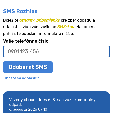
SMS Rozhlas
Dôležité
oznamy
,
pripomienky
pre zber odpadu a
udalosti a viac vám zašleme
SMS-kou
. Na odber sa
prihlásite odoslaním formulára nižšie.
Vaše telefónne číslo
Odoberať SMS
Chcete sa odhlásiť?
Vazeny obcan, dnes 6. 8. sa zvaza komunalny
Vaze
odpad.
odpa
6. augusta 2026 07:10
6. au