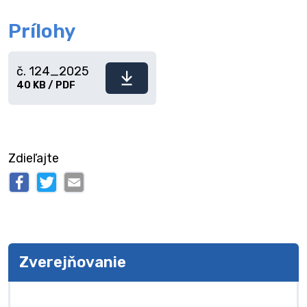
Prílohy
č. 124_2025
Stiahnuť
40 KB / PDF
súbor
Zdieľajte
Zverejňovanie
Zverejňovanie