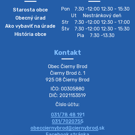
Zber separovaného odpadu plastu-
Pon
7:30 -12:00 12:30 - 15:30
Starosta obce
Szeparált műanya…
Ut
Nestránkový deň
Obecný úrad
Oznamujeme obyvateľom, že v stredu 05. augusta
Str
7:30 -12:00 12:30 - 17:00
Ako vybaviť na úrade
prebehne zber separovaného odpadu plastu. Prosíme
Štv
7:30 -12:00 12:30 - 15:30
obyvateľov, aby vrecia s odpadom vyložili pred dom už
História obce
Pia
7:30 -13:30
večer vopred, nakoľko firma F…
4. augusta 2026 09:51
Kontakt
Oznámenie o plánovanom prerušení dodávky
Obec Čierny Brod

elektri…
Čierny Brod č. 1

Oznamujeme Vám, že v určitých dňoch bude v
925 08 Čierny Brod
niektorých častiach našej obce plánované prerušenie
IČO: 00305880
distribúcie elektrickej energie. Podrobné informácie o
dátumoch, časoch a dotknutých …
DIČ: 2021153519
4. augusta 2026 09:48
Číslo účtu:
031/78 48 191
Zber BIO odpadu-BIO hulladék elszállítása
031/7020755
Obecný úrad v Čiernom Brode oznamuje obyvateľom,
obecciernybrod@ciernybrod.sk
že ďalší odvoz BIO odpadu sa uskutoční 03.08.2026
Facebook stránka