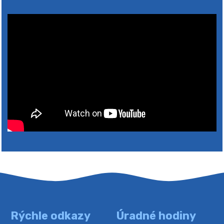
4. augusta 2026 10:05
Zberný dvor-Gyűjtőudvar
Oznamujeme obyvateľom, že v stredu 05. augusta
bude zberný dvor zatvorený. Értesítjük a lakosokat,
hogy szerdán augusztus 05-én a gyűjtőudvar zárva
lesz https://ciernybrod.sk?p=214…
4. augusta 2026 09:57
Rýchle odkazy
Úradné hodiny