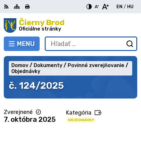
Preskočiť
EN
/
HU
na
Switch
Zme
obsah
Čierny Brod
RSS
Mapa
Tlačiť
Zvýšiť
Zmenšiť
Zväčšiť
languag
jazy
kontrast
veľkosť
veľkosť
Oficiálne stránky
to
na
písma
písma
English
Mag
MENU
PREPNÚŤ
Hľadať:
Od
vy
fo
Domov
Dokumenty
Povinné zverejňovanie
Objednávky
č. 124/2025
Zverejnené
Kategória
7. októbra 2025
OBJEDNÁVKY