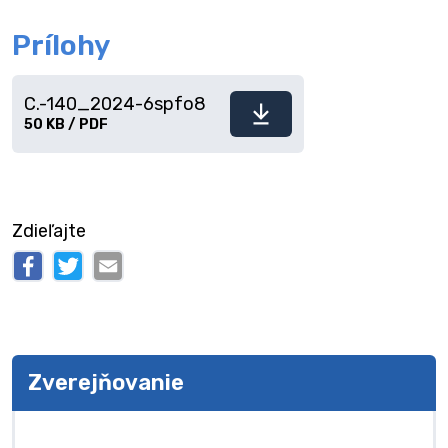
Prílohy
C.-140_2024-6spfo8
Stiahnuť
50 KB / PDF
súbor
Zdieľajte
Zverejňovanie
Zverejňovanie