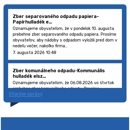
Zber separovaného odpadu papiera-
Papírhulladék e…
Oznamujeme obyvateľom, že v pondelok 10. augusta
prebehne zber separovaného odpadu papiera. Prosíme
obyvateľov, aby nádoby s odpadom vyložili pred dom v
nedeľu večer, nakoľko firma…
7. augusta 2026 10:48
Zber komunálneho odpadu-Kommunális
hulladék elsz…
Oznamujeme obyvateľom, že 06.08.2026 vo štvrtok
prebehne zber komunálneho odpadu. Prosíme
Staršie správy
obyvateľov, aby smetné nádoby s odpadom vyložili
pred dom deň vopred, nakoľko firma FCC Sl…
5. augusta 2026 08:41
Výlet dôchodcov 2026- Nyugdíjas kirándulás