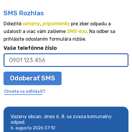
SMS Rozhlas
Dôležité
oznamy
,
pripomienky
pre zber odpadu a
udalosti a viac vám zašleme
SMS-kou
. Na odber sa
prihlásite odoslaním formulára nižšie.
Vaše telefónne číslo
Odoberať SMS
Chcete sa odhlásiť?
Vazeny obcan, dnes 6. 8. sa zvaza komunalny
Vaze
odpad.
odpa
6. augusta 2026 07:10
6. au