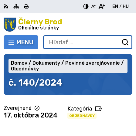
Preskočiť
EN
/
HU
na
Switch
Zme
obsah
Čierny Brod
RSS
Mapa
Tlačiť
Zvýšiť
Zmenšiť
Zväčšiť
languag
jazy
kontrast
veľkosť
veľkosť
Oficiálne stránky
to
na
písma
písma
English
Mag
MENU
PREPNÚŤ
Hľadať:
Od
vy
fo
Domov
Dokumenty
Povinné zverejňovanie
Objednávky
č. 140/2024
Zverejnené
Kategória
17. októbra 2024
OBJEDNÁVKY