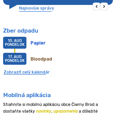
Najnovšie správy
Zber odpadu
10. AUG
Papier
PONDELOK
17. AUG
Bioodpad
PONDELOK
Zobraziť celý kalendár
Mobilná aplikácia
Stiahnite si mobilnú aplikáciu obce Čierny Brod a
dostaňte všetky
novinky
,
upozornenia
a dôležité