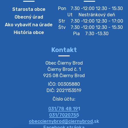
Pon
7:30 -12:00 12:30 - 15:30
Starosta obce
Zberný dvor-Gyűjtőudvar
Ut
Nestránkový deň
Obecný úrad
Oznamujeme obyvateľom, že v stredu 05. augusta
Str
7:30 -12:00 12:30 - 17:00
Ako vybaviť na úrade
bude zberný dvor zatvorený. Értesítjük a lakosokat,
Štv
7:30 -12:00 12:30 - 15:30
hogy szerdán augusztus 05-én a gyűjtőudvar zárva
História obce
Pia
7:30 -13:30
lesz https://ciernybrod.sk?p=214…
4. augusta 2026 09:57
Kontakt
Zber separovaného odpadu plastu-
Obec Čierny Brod

Szeparált műanya…
Čierny Brod č. 1

Oznamujeme obyvateľom, že v stredu 05. augusta
925 08 Čierny Brod
prebehne zber separovaného odpadu plastu. Prosíme
IČO: 00305880
obyvateľov, aby vrecia s odpadom vyložili pred dom už
večer vopred, nakoľko firma F…
DIČ: 2021153519
4. augusta 2026 09:51
Číslo účtu:
031/78 48 191
Oznámenie o plánovanom prerušení dodávky
031/7020755
elektri…
obecciernybrod@ciernybrod.sk
Oznamujeme Vám, že v určitých dňoch bude v
Facebook stránka