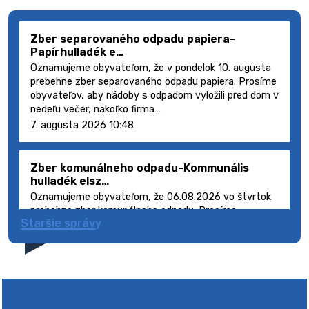
Zber separovaného odpadu papiera-
Papírhulladék e…
Oznamujeme obyvateľom, že v pondelok 10. augusta
prebehne zber separovaného odpadu papiera. Prosíme
obyvateľov, aby nádoby s odpadom vyložili pred dom v
nedeľu večer, nakoľko firma…
7. augusta 2026 10:48
Zber komunálneho odpadu-Kommunális
hulladék elsz…
Oznamujeme obyvateľom, že 06.08.2026 vo štvrtok
prebehne zber komunálneho odpadu. Prosíme
Staršie správy
obyvateľov, aby smetné nádoby s odpadom vyložili
pred dom deň vopred, nakoľko firma FCC Sl…
5. augusta 2026 08:41
Výlet dôchodcov 2026- Nyugdíjas kirándulás