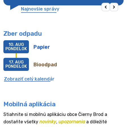
Najnovšie správy
Zber odpadu
10. AUG
Papier
PONDELOK
17. AUG
Bioodpad
PONDELOK
Zobraziť celý kalendár
Mobilná aplikácia
Stiahnite si mobilnú aplikáciu obce Čierny Brod a
dostaňte všetky
novinky
,
upozornenia
a dôležité