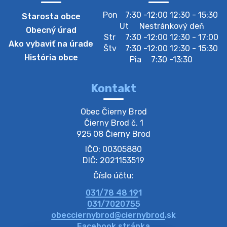
Pon
7:30 -12:00 12:30 - 15:30
Starosta obce
Zberný dvor-Gyűjtőudvar
Ut
Nestránkový deň
Obecný úrad
Oznamujeme obyvateľom, že v stredu 05. augusta
Str
7:30 -12:00 12:30 - 17:00
Ako vybaviť na úrade
bude zberný dvor zatvorený. Értesítjük a lakosokat,
Štv
7:30 -12:00 12:30 - 15:30
hogy szerdán augusztus 05-én a gyűjtőudvar zárva
História obce
Pia
7:30 -13:30
lesz https://ciernybrod.sk?p=214…
4. augusta 2026 09:57
Kontakt
Zber separovaného odpadu plastu-
Obec Čierny Brod

Szeparált műanya…
Čierny Brod č. 1

Oznamujeme obyvateľom, že v stredu 05. augusta
925 08 Čierny Brod
prebehne zber separovaného odpadu plastu. Prosíme
IČO: 00305880
obyvateľov, aby vrecia s odpadom vyložili pred dom už
večer vopred, nakoľko firma F…
DIČ: 2021153519
4. augusta 2026 09:51
Číslo účtu:
031/78 48 191
Oznámenie o plánovanom prerušení dodávky
031/7020755
elektri…
obecciernybrod@ciernybrod.sk
Oznamujeme Vám, že v určitých dňoch bude v
Facebook stránka