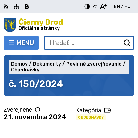
Preskočiť
EN
/
HU
na
Switch
Zme
obsah
Čierny Brod
RSS
Mapa
Tlačiť
Zvýšiť
Zmenšiť
Zväčšiť
languag
jazy
kontrast
veľkosť
veľkosť
Oficiálne stránky
to
na
písma
písma
English
Mag
MENU
PREPNÚŤ
Hľadať:
Od
vy
fo
Domov
Dokumenty
Povinné zverejňovanie
Objednávky
č. 150/2024
Zverejnené
Kategória
21. novembra 2024
OBJEDNÁVKY