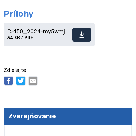
Prílohy
C.-150_2024-my5wmj
Stiahnuť
34 KB / PDF
súbor
Zdieľajte
Zverejňovanie
Zverejňovanie