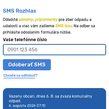
SMS Rozhlas
Dôležité
oznamy
,
pripomienky
pre zber odpadu a
udalosti a viac vám zašleme
SMS-kou
. Na odber sa
prihlásite odoslaním formulára nižšie.
Vaše telefónne číslo
Odoberať SMS
Chcete sa odhlásiť?
Vazeny obcan, dnes 6. 8. sa zvaza komunalny
Vaze
odpad.
odpa
6. augusta 2026 07:10
6. au