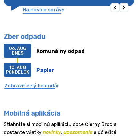
Najnovšie správy
Zber odpadu
06. AUG
Komunálny odpad
DNES
10. AUG
Papier
PONDELOK
Zobraziť celý kalendár
Mobilná aplikácia
Stiahnite si mobilnú aplikáciu obce Čierny Brod a
dostaňte všetky
novinky
,
upozornenia
a dôležité