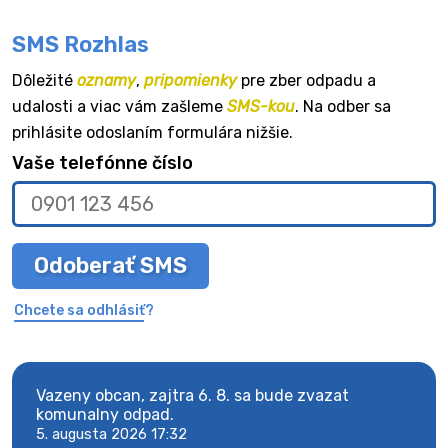
SMS Rozhlas
Dôležité
oznamy
,
pripomienky
pre zber odpadu a
udalosti a viac vám zašleme
SMS-kou
. Na odber sa
prihlásite odoslaním formulára nižšie.
Vaše telefónne číslo
Odoberať SMS
Chcete sa odhlásiť?
vy.
Vazeny obcan, zajtra 6. 8. sa bude zvazat
Vaze
komunalny odpad.
komu
5. augusta 2026 17:32
5. au