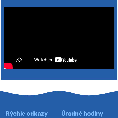
4. augusta 2026 10:05
Zberný dvor-Gyűjtőudvar
Oznamujeme obyvateľom, že v stredu 05. augusta
bude zberný dvor zatvorený. Értesítjük a lakosokat,
hogy szerdán augusztus 05-én a gyűjtőudvar zárva
lesz https://ciernybrod.sk?p=214…
4. augusta 2026 09:57
Rýchle odkazy
Úradné hodiny