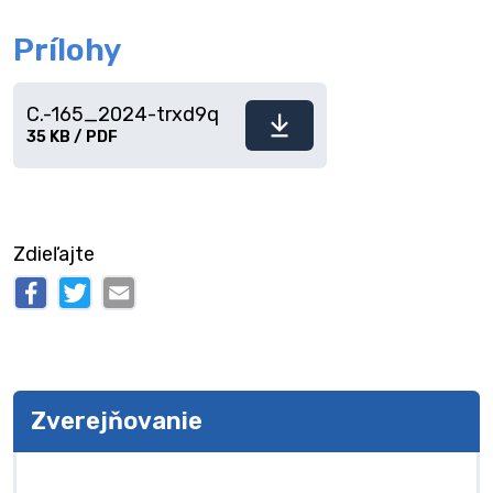
Prílohy
C.-165_2024-trxd9q
Stiahnuť
35 KB / PDF
súbor
Zdieľajte
Zverejňovanie
Zverejňovanie