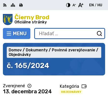
Preskočiť
EN
/
HU
na
Switch
Zme
obsah
Čierny Brod
RSS
Mapa
Tlačiť
Zvýšiť
Zmenšiť
Zväčšiť
languag
jazy
kontrast
veľkosť
veľkosť
Oficiálne stránky
to
na
písma
písma
English
Mag
MENU
PREPNÚŤ
Hľadať:
Od
vy
fo
Domov
Dokumenty
Povinné zverejňovanie
Objednávky
č. 165/2024
Zverejnené
Kategória
13. decembra 2024
OBJEDNÁVKY