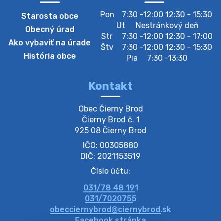
Zber separovaného odpadu plastu-
Pon
7:30 -12:00 12:30 - 15:30
Starosta obce
Szeparált műanya…
Ut
Nestránkový deň
Obecný úrad
Oznamujeme obyvateľom, že v stredu 05. augusta
Str
7:30 -12:00 12:30 - 17:00
Ako vybaviť na úrade
prebehne zber separovaného odpadu plastu. Prosíme
Štv
7:30 -12:00 12:30 - 15:30
obyvateľov, aby vrecia s odpadom vyložili pred dom už
História obce
Pia
7:30 -13:30
večer vopred, nakoľko firma F…
4. augusta 2026 09:51
Kontakt
Oznámenie o plánovanom prerušení dodávky
Obec Čierny Brod

elektri…
Čierny Brod č. 1

Oznamujeme Vám, že v určitých dňoch bude v
925 08 Čierny Brod
niektorých častiach našej obce plánované prerušenie
IČO: 00305880
distribúcie elektrickej energie. Podrobné informácie o
dátumoch, časoch a dotknutých …
DIČ: 2021153519
4. augusta 2026 09:48
Číslo účtu:
031/78 48 191
Zber BIO odpadu-BIO hulladék elszállítása
031/7020755
Obecný úrad v Čiernom Brode oznamuje obyvateľom,
obecciernybrod@ciernybrod.sk
že ďalší odvoz BIO odpadu sa uskutoční 03.08.2026
Facebook stránka