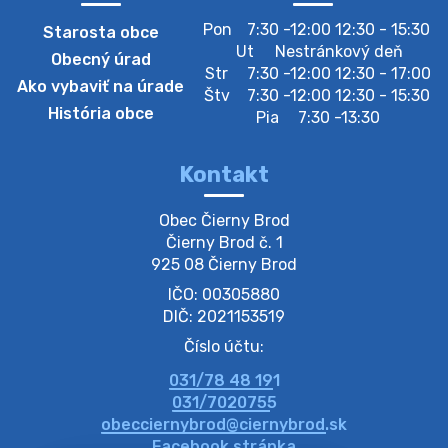
Pon
7:30 -12:00 12:30 - 15:30
Starosta obce
Zberný dvor-Gyűjtőudvar
Ut
Nestránkový deň
Obecný úrad
Oznamujeme obyvateľom, že v stredu 05. augusta
Str
7:30 -12:00 12:30 - 17:00
Ako vybaviť na úrade
bude zberný dvor zatvorený. Értesítjük a lakosokat,
Štv
7:30 -12:00 12:30 - 15:30
hogy szerdán augusztus 05-én a gyűjtőudvar zárva
História obce
Pia
7:30 -13:30
lesz https://ciernybrod.sk?p=214…
4. augusta 2026 09:57
Kontakt
Zber separovaného odpadu plastu-
Obec Čierny Brod

Szeparált műanya…
Čierny Brod č. 1

Oznamujeme obyvateľom, že v stredu 05. augusta
925 08 Čierny Brod
prebehne zber separovaného odpadu plastu. Prosíme
IČO: 00305880
obyvateľov, aby vrecia s odpadom vyložili pred dom už
večer vopred, nakoľko firma F…
DIČ: 2021153519
4. augusta 2026 09:51
Číslo účtu:
031/78 48 191
Oznámenie o plánovanom prerušení dodávky
031/7020755
elektri…
obecciernybrod@ciernybrod.sk
Oznamujeme Vám, že v určitých dňoch bude v
Facebook stránka