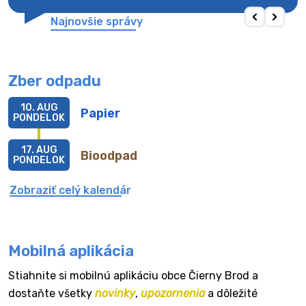
Najnovšie správy
Zber odpadu
10. AUG
Papier
PONDELOK
17. AUG
Bioodpad
PONDELOK
Zobraziť celý kalendár
Mobilná aplikácia
Stiahnite si mobilnú aplikáciu obce Čierny Brod a
dostaňte všetky
novinky
,
upozornenia
a dôležité