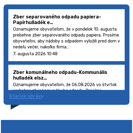
Zber separovaného odpadu papiera-
Papírhulladék e…
Oznamujeme obyvateľom, že v pondelok 10. augusta
prebehne zber separovaného odpadu papiera. Prosíme
obyvateľov, aby nádoby s odpadom vyložili pred dom v
nedeľu večer, nakoľko firma…
7. augusta 2026 10:48
Zber komunálneho odpadu-Kommunális
hulladék elsz…
Oznamujeme obyvateľom, že 06.08.2026 vo štvrtok
prebehne zber komunálneho odpadu. Prosíme
Staršie správy
obyvateľov, aby smetné nádoby s odpadom vyložili
pred dom deň vopred, nakoľko firma FCC Sl…
5. augusta 2026 08:41
Výlet dôchodcov 2026- Nyugdíjas kirándulás