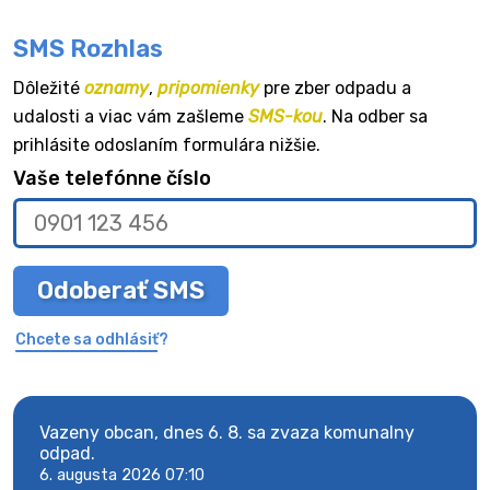
SMS Rozhlas
Dôležité
oznamy
,
pripomienky
pre zber odpadu a
udalosti a viac vám zašleme
SMS-kou
. Na odber sa
prihlásite odoslaním formulára nižšie.
Vaše telefónne číslo
Odoberať SMS
Chcete sa odhlásiť?
Vazeny obcan, dnes 6. 8. sa zvaza komunalny
Vaze
odpad.
odpa
6. augusta 2026 07:10
6. au