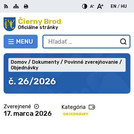
Preskočiť
EN
/
HU
na
Switch
Zme
obsah
Čierny Brod
RSS
Mapa
Tlačiť
Zvýšiť
Zmenšiť
Zväčšiť
languag
jazy
kontrast
veľkosť
veľkosť
Oficiálne stránky
to
na
písma
písma
English
Mag
MENU
PREPNÚŤ
Hľadať:
Od
vy
fo
Domov
Dokumenty
Povinné zverejňovanie
Objednávky
č. 26/2026
Zverejnené
Kategória
17. marca 2026
OBJEDNÁVKY