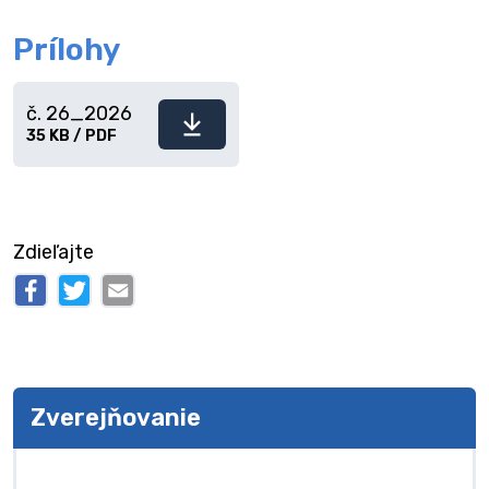
Prílohy
č. 26_2026
Stiahnuť
35 KB / PDF
súbor
Zdieľajte
Zverejňovanie
Zverejňovanie