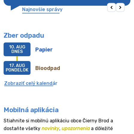
Najnovšie správy
Zber odpadu
10. AUG
Papier
DNES
17. AUG
Bioodpad
PONDELOK
Zobraziť celý kalendár
Mobilná aplikácia
Stiahnite si mobilnú aplikáciu obce Čierny Brod a
dostaňte všetky
novinky
,
upozornenia
a dôležité