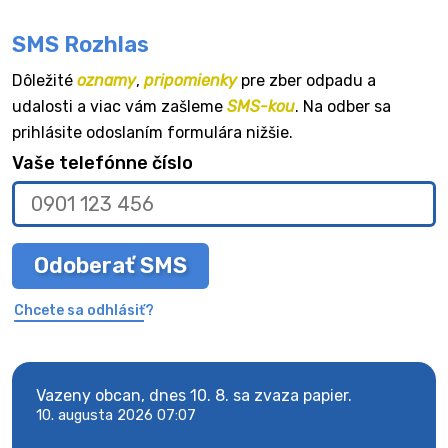
SMS Rozhlas
Dôležité
oznamy
,
pripomienky
pre zber odpadu a
udalosti a viac vám zašleme
SMS-kou
. Na odber sa
prihlásite odoslaním formulára nižšie.
Vaše telefónne číslo
Odoberať SMS
Chcete sa odhlásiť?
y
Vazeny obcan, dnes 10. 8. sa zvaza papier.
Vaze
10. augusta 2026 07:07
10. 