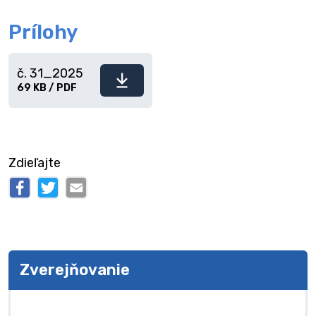
Prílohy
č. 31_2025
Stiahnuť
69 KB / PDF
súbor
Zdieľajte
Zverejňovanie
Zverejňovanie