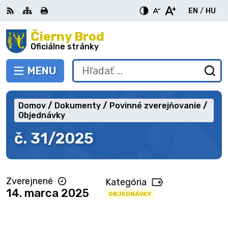
Preskočiť
EN
/
HU
na
Switch
Zme
obsah
Čierny Brod
RSS
Mapa
Tlačiť
Zvýšiť
Zmenšiť
Zväčšiť
languag
jazy
kontrast
veľkosť
veľkosť
Oficiálne stránky
to
na
písma
písma
English
Mag
MENU
PREPNÚŤ
Hľadať:
Od
vy
fo
Domov
Dokumenty
Povinné zverejňovanie
Objednávky
č. 31/2025
Zverejnené
Kategória
14. marca 2025
OBJEDNÁVKY