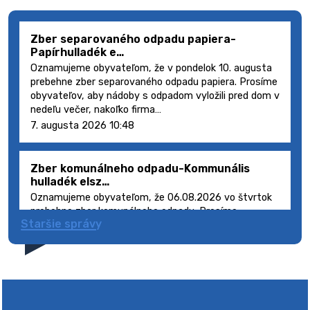
Zber separovaného odpadu papiera-
Papírhulladék e…
Oznamujeme obyvateľom, že v pondelok 10. augusta
prebehne zber separovaného odpadu papiera. Prosíme
obyvateľov, aby nádoby s odpadom vyložili pred dom v
nedeľu večer, nakoľko firma…
7. augusta 2026 10:48
Zber komunálneho odpadu-Kommunális
hulladék elsz…
Oznamujeme obyvateľom, že 06.08.2026 vo štvrtok
prebehne zber komunálneho odpadu. Prosíme
Staršie správy
obyvateľov, aby smetné nádoby s odpadom vyložili
pred dom deň vopred, nakoľko firma FCC Sl…
5. augusta 2026 08:41
Výlet dôchodcov 2026- Nyugdíjas kirándulás