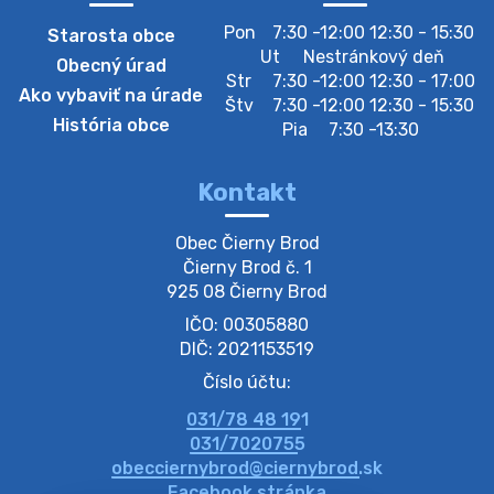
Pon
7:30 -12:00 12:30 - 15:30
Starosta obce
Zberný dvor-Gyűjtőudvar
Ut
Nestránkový deň
Obecný úrad
Oznamujeme obyvateľom, že v stredu 05. augusta
Str
7:30 -12:00 12:30 - 17:00
Ako vybaviť na úrade
bude zberný dvor zatvorený. Értesítjük a lakosokat,
Štv
7:30 -12:00 12:30 - 15:30
hogy szerdán augusztus 05-én a gyűjtőudvar zárva
História obce
Pia
7:30 -13:30
lesz https://ciernybrod.sk?p=214…
4. augusta 2026 09:57
Kontakt
Zber separovaného odpadu plastu-
Obec Čierny Brod

Szeparált műanya…
Čierny Brod č. 1

Oznamujeme obyvateľom, že v stredu 05. augusta
925 08 Čierny Brod
prebehne zber separovaného odpadu plastu. Prosíme
IČO: 00305880
obyvateľov, aby vrecia s odpadom vyložili pred dom už
večer vopred, nakoľko firma F…
DIČ: 2021153519
4. augusta 2026 09:51
Číslo účtu:
031/78 48 191
Oznámenie o plánovanom prerušení dodávky
031/7020755
elektri…
obecciernybrod@ciernybrod.sk
Oznamujeme Vám, že v určitých dňoch bude v
Facebook stránka