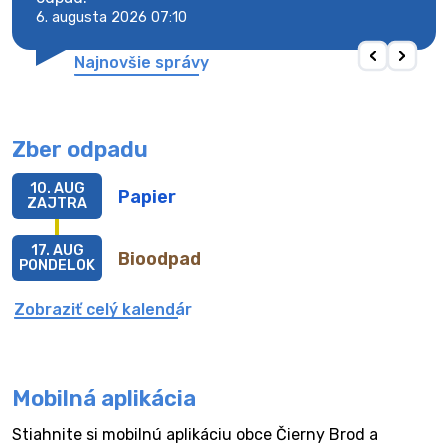
6. augusta 2026 07:10
6. au
Najnovšie správy
Zber odpadu
10. AUG
Papier
ZAJTRA
17. AUG
Bioodpad
PONDELOK
Zobraziť celý kalendár
Mobilná aplikácia
Stiahnite si mobilnú aplikáciu obce Čierny Brod a