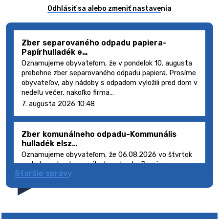
Odhlásiť sa alebo zmeniť nastavenia
Zber separovaného odpadu papiera-
Papírhulladék e…
Oznamujeme obyvateľom, že v pondelok 10. augusta
prebehne zber separovaného odpadu papiera. Prosíme
obyvateľov, aby nádoby s odpadom vyložili pred dom v
nedeľu večer, nakoľko firma…
7. augusta 2026 10:48
Zber komunálneho odpadu-Kommunális
hulladék elsz…
Oznamujeme obyvateľom, že 06.08.2026 vo štvrtok
prebehne zber komunálneho odpadu. Prosíme
Staršie správy
obyvateľov, aby smetné nádoby s odpadom vyložili
pred dom deň vopred, nakoľko firma FCC Sl…
5. augusta 2026 08:41