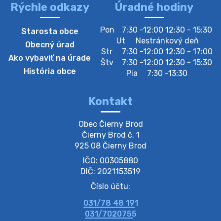
Rýchle odkazy
Úradné hodiny
4. augusta 2026 10:05
Pon
7:30 -12:00 12:30 - 15:30
Starosta obce
Zberný dvor-Gyűjtőudvar
Ut
Nestránkový deň
Obecný úrad
Oznamujeme obyvateľom, že v stredu 05. augusta
Str
7:30 -12:00 12:30 - 17:00
Ako vybaviť na úrade
bude zberný dvor zatvorený. Értesítjük a lakosokat,
Štv
7:30 -12:00 12:30 - 15:30
hogy szerdán augusztus 05-én a gyűjtőudvar zárva
História obce
Pia
7:30 -13:30
lesz https://ciernybrod.sk?p=214…
4. augusta 2026 09:57
Kontakt
Zber separovaného odpadu plastu-
Obec Čierny Brod

Szeparált műanya…
Čierny Brod č. 1

Oznamujeme obyvateľom, že v stredu 05. augusta
925 08 Čierny Brod
prebehne zber separovaného odpadu plastu. Prosíme
IČO: 00305880
obyvateľov, aby vrecia s odpadom vyložili pred dom už
večer vopred, nakoľko firma F…
DIČ: 2021153519
4. augusta 2026 09:51
Číslo účtu:
031/78 48 191
Oznámenie o plánovanom prerušení dodávky
031/7020755