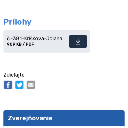
Prílohy
č.-381-Krišková-Jolana
Stiahnuť
909 KB / PDF
súbor
Zdieľajte
Zverejňovanie