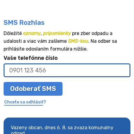
SMS Rozhlas
Dôležité
oznamy
,
pripomienky
pre zber odpadu a
udalosti a viac vám zašleme
SMS-kou
. Na odber sa
prihlásite odoslaním formulára nižšie.
Vaše telefónne číslo
Odoberať SMS
Chcete sa odhlásiť?
Vazeny obcan, dnes 6. 8. sa zvaza komunalny
Vaze
odpad.
odpa