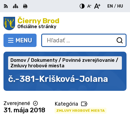
Preskočiť
EN
/
HU
na
Switch
Zme
obsah
Čierny Brod
RSS
Mapa
Tlačiť
Zvýšiť
Zmenšiť
Zväčšiť
languag
jazy
kontrast
veľkosť
veľkosť
Oficiálne stránky
to
na
písma
písma
English
Mag
MENU
PREPNÚŤ
Hľadať:
Od
vy
fo
Domov
Dokumenty
Povinné zverejňovanie
Zmluvy hrobové miesta
č.-381-Krišková-Jolana
Zverejnené
Kategória
31. mája 2018
ZMLUVY HROBOVÉ MIESTA