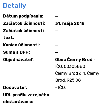
Detaily
Dátum podpísania:
—
Začiatok účinnosti:
31. mája 2018
Začiatok účinnosti
—
text:
Koniec účinnosti:
—
Suma s DPH:
—
Objednávateľ:
Obec Čierny Brod
-
IČO: 00305880
Čierny Brod č. 1, Čierny
Brod, 925 08
Dodávateľ:
- IČO:
URL profilu verejného
—
obstarávania: