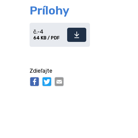
Prílohy
č.-4
Stiahnuť
64 KB / PDF
súbor
Zdieľajte