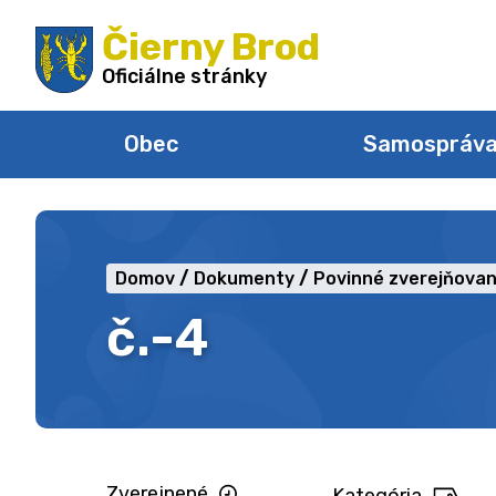
Preskočiť
Čierny Brod
na
obsah
Oficiálne stránky
Obec
Samospráv
Domov
Dokumenty
Povinné zverejňovan
č.-4
Zverejnené