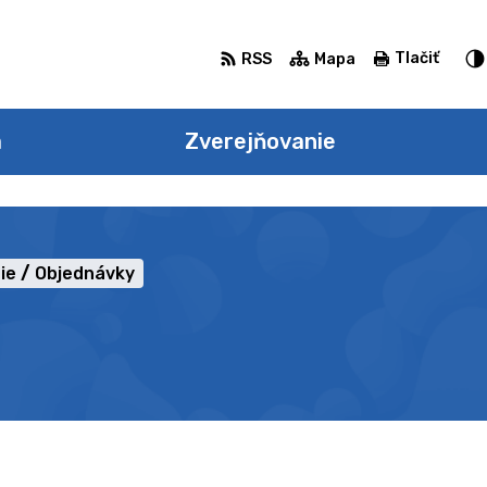
Tlačiť
RSS
Mapa
a
Zverejňovanie
ie
Objednávky