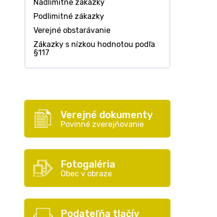
Nadlimitné zákazky
Podlimitné zákazky
Verejné obstarávanie
Zákazky s nízkou hodnotou podľa
§117
Verejné dokumenty
Povinné zverejňovanie
Fotogaléria
Obec v obraze
Podateľňa tlačív