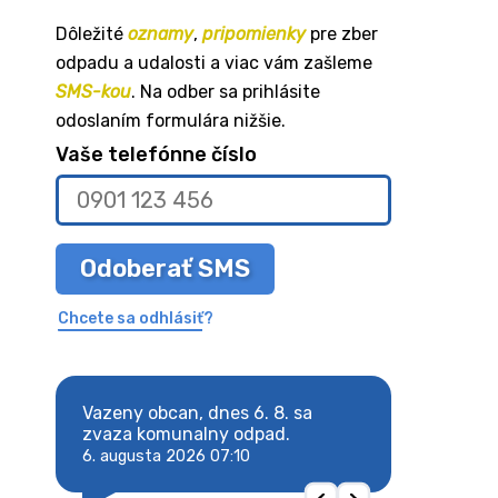
Dôležité
oznamy
,
pripomienky
pre zber
odpadu a udalosti a viac vám zašleme
SMS-kou
. Na odber sa prihlásite
odoslaním formulára nižšie.
Vaše telefónne číslo
Odoberať SMS
Chcete sa odhlásiť?
8. sa
Vazeny obcan, dnes 6. 8. sa
Vazeny obcan, d
 odpad.
zvaza komunalny odpad.
zvaza komunaln
6. augusta 2026 07:10
6. augusta 2026 