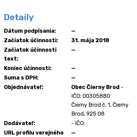
Detaily
Dátum podpísania:
—
Začiatok účinnosti:
31. mája 2018
Začiatok účinnosti
—
text:
Koniec účinnosti:
—
Suma s DPH:
—
Objednávateľ:
Obec Čierny Brod
-
IČO: 00305880
Čierny Brod č. 1, Čierny
Brod, 925 08
Dodávateľ:
- IČO:
URL profilu verejného
—