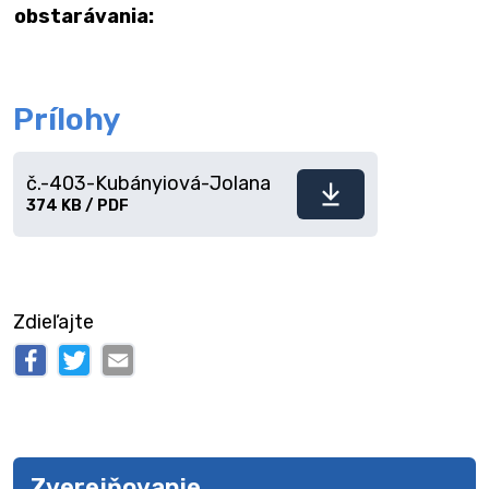
obstarávania:
Prílohy
č.-403-Kubányiová-Jolana
Stiahnuť
374 KB / PDF
súbor
Zdieľajte
Zverejňovanie