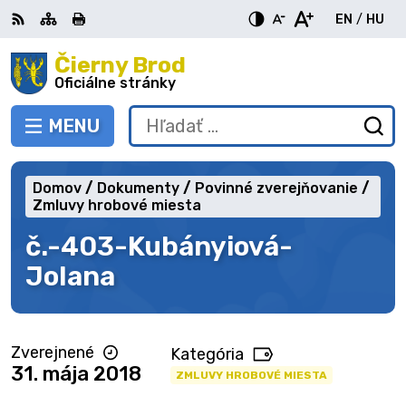
Preskočiť
EN
/
HU
na
Switch
Zme
obsah
Čierny Brod
RSS
Mapa
Tlačiť
Zvýšiť
Zmenšiť
Zväčšiť
languag
jazy
kontrast
veľkosť
veľkosť
Oficiálne stránky
to
na
písma
písma
English
Mag
MENU
PREPNÚŤ
Hľadať:
Od
vy
fo
Domov
Dokumenty
Povinné zverejňovanie
Zmluvy hrobové miesta
č.-403-Kubányiová-
Jolana
Zverejnené
Kategória
31. mája 2018
ZMLUVY HROBOVÉ MIESTA