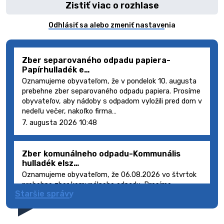
Zistiť viac o rozhlase
Odhlásiť sa alebo zmeniť nastavenia
Zber separovaného odpadu papiera-
Papírhulladék e…
Oznamujeme obyvateľom, že v pondelok 10. augusta
prebehne zber separovaného odpadu papiera. Prosíme
obyvateľov, aby nádoby s odpadom vyložili pred dom v
nedeľu večer, nakoľko firma…
7. augusta 2026 10:48
Zber komunálneho odpadu-Kommunális
hulladék elsz…
Oznamujeme obyvateľom, že 06.08.2026 vo štvrtok
prebehne zber komunálneho odpadu. Prosíme
Staršie správy
obyvateľov, aby smetné nádoby s odpadom vyložili
pred dom deň vopred, nakoľko firma FCC Sl…
5. augusta 2026 08:41