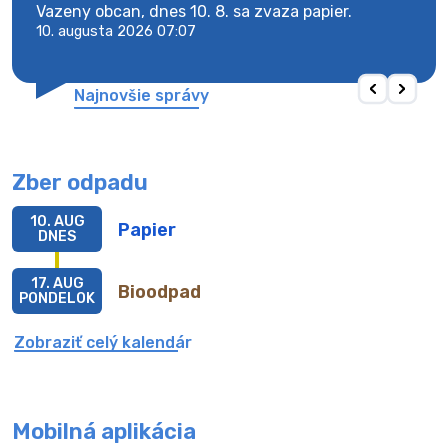
y
Vazeny obcan, dnes 10. 8. sa zvaza papier.
Vaze
10. augusta 2026 07:07
10. 
Najnovšie správy
Zber odpadu
10. AUG
Papier
DNES
17. AUG
Bioodpad
PONDELOK
Zobraziť celý kalendár
Mobilná aplikácia