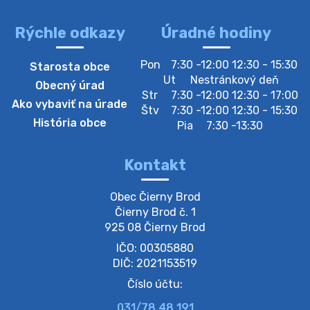
Rýchle odkazy
Úradné hodiny
4. augusta 2026 10:05
Pon
7:30 -12:00 12:30 - 15:30
Starosta obce
Zberný dvor-Gyűjtőudvar
Ut
Nestránkový deň
Obecný úrad
Oznamujeme obyvateľom, že v stredu 05. augusta
Str
7:30 -12:00 12:30 - 17:00
Ako vybaviť na úrade
bude zberný dvor zatvorený. Értesítjük a lakosokat,
Štv
7:30 -12:00 12:30 - 15:30
hogy szerdán augusztus 05-én a gyűjtőudvar zárva
História obce
Pia
7:30 -13:30
lesz https://ciernybrod.sk?p=214…
4. augusta 2026 09:57
Kontakt
Zber separovaného odpadu plastu-
Obec Čierny Brod

Szeparált műanya…
Čierny Brod č. 1

Oznamujeme obyvateľom, že v stredu 05. augusta
925 08 Čierny Brod
prebehne zber separovaného odpadu plastu. Prosíme
IČO: 00305880
obyvateľov, aby vrecia s odpadom vyložili pred dom už
večer vopred, nakoľko firma F…
DIČ: 2021153519
4. augusta 2026 09:51
Číslo účtu:
031/78 48 191