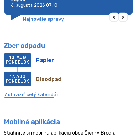
6. augusta 2026 07:10
6. au
Najnovšie správy
Zber odpadu
10. AUG
Papier
PONDELOK
17. AUG
Bioodpad
PONDELOK
Zobraziť celý kalendár
Mobilná aplikácia
Stiahnite si mobilnú aplikáciu obce Čierny Brod a