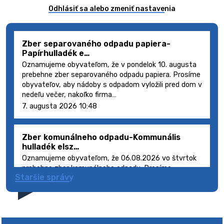
Odhlásiť sa alebo zmeniť nastavenia
Zber separovaného odpadu papiera-
Papírhulladék e…
Oznamujeme obyvateľom, že v pondelok 10. augusta
prebehne zber separovaného odpadu papiera. Prosíme
obyvateľov, aby nádoby s odpadom vyložili pred dom v
nedeľu večer, nakoľko firma…
7. augusta 2026 10:48
Zber komunálneho odpadu-Kommunális
hulladék elsz…
Oznamujeme obyvateľom, že 06.08.2026 vo štvrtok
prebehne zber komunálneho odpadu. Prosíme
Staršie správy
obyvateľov, aby smetné nádoby s odpadom vyložili
pred dom deň vopred, nakoľko firma FCC Sl…
5. augusta 2026 08:41