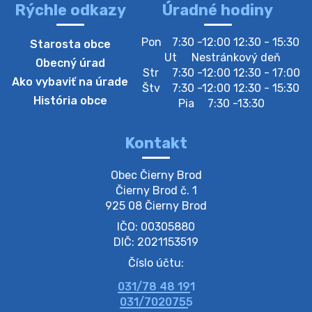
Rýchle odkazy
Úradné hodiny
4. augusta 2026 10:05
Pon
7:30 -12:00 12:30 - 15:30
Starosta obce
Zberný dvor-Gyűjtőudvar
Ut
Nestránkový deň
Obecný úrad
Oznamujeme obyvateľom, že v stredu 05. augusta
Str
7:30 -12:00 12:30 - 17:00
Ako vybaviť na úrade
bude zberný dvor zatvorený. Értesítjük a lakosokat,
Štv
7:30 -12:00 12:30 - 15:30
hogy szerdán augusztus 05-én a gyűjtőudvar zárva
História obce
Pia
7:30 -13:30
lesz https://ciernybrod.sk?p=214…
4. augusta 2026 09:57
Kontakt
Zber separovaného odpadu plastu-
Obec Čierny Brod

Szeparált műanya…
Čierny Brod č. 1

Oznamujeme obyvateľom, že v stredu 05. augusta
925 08 Čierny Brod
prebehne zber separovaného odpadu plastu. Prosíme
IČO: 00305880
obyvateľov, aby vrecia s odpadom vyložili pred dom už
večer vopred, nakoľko firma F…
DIČ: 2021153519
4. augusta 2026 09:51
Číslo účtu:
031/78 48 191
Oznámenie o plánovanom prerušení dodávky
031/7020755