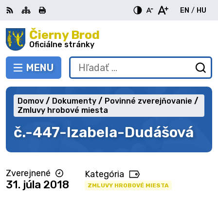
Preskočiť
EN
/
HU
na
Switch
Zme
obsah
Čierny Brod
RSS
Mapa
Tlačiť
Zvýšiť
Zmenšiť
Zväčšiť
languag
jazy
kontrast
veľkosť
veľkosť
Oficiálne stránky
to
na
písma
písma
English
Mag
MENU
PREPNÚŤ
Hľadať:
Od
vy
fo
Domov
Dokumenty
Povinné zverejňovanie
Zmluvy hrobové miesta
č.-447-Izabela-Dudášová
Zverejnené
Kategória
31. júla 2018
ZMLUVY HROBOVÉ MIESTA