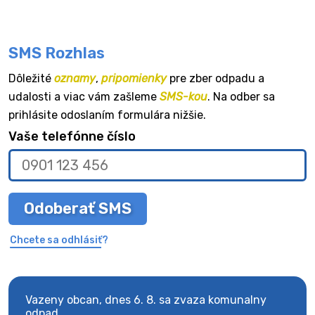
SMS Rozhlas
Dôležité
oznamy
,
pripomienky
pre zber odpadu a
udalosti a viac vám zašleme
SMS-kou
. Na odber sa
prihlásite odoslaním formulára nižšie.
Vaše telefónne číslo
Odoberať SMS
Chcete sa odhlásiť?
Vazeny obcan, dnes 6. 8. sa zvaza komunalny
Vaze
odpad.
odpa