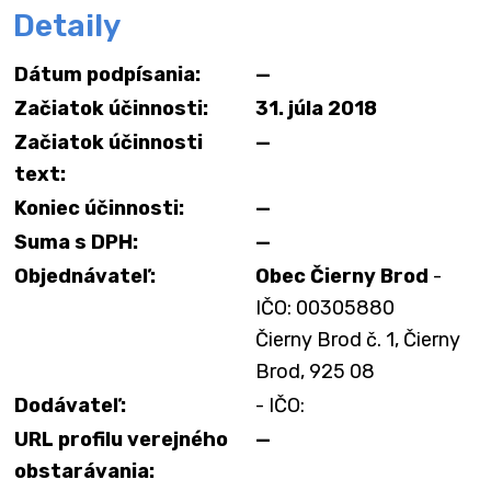
Detaily
Dátum podpísania:
—
Začiatok účinnosti:
31. júla 2018
Začiatok účinnosti
—
text:
Koniec účinnosti:
—
Suma s DPH:
—
Objednávateľ:
Obec Čierny Brod
-
IČO: 00305880
Čierny Brod č. 1, Čierny
Brod, 925 08
Dodávateľ:
- IČO:
URL profilu verejného
—
obstarávania: