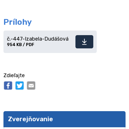
Prílohy
č.-447-Izabela-Dudášová
Stiahnuť
954 KB / PDF
súbor
Zdieľajte
Zverejňovanie