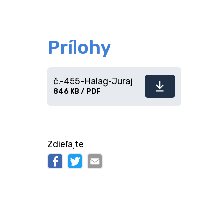
Prílohy
č.-455-Halag-Juraj
Stiahnuť
846 KB / PDF
súbor
Zdieľajte