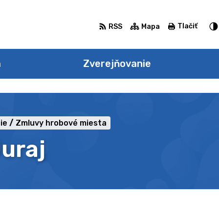
Tlačiť
RSS
Mapa
a
Zverejňovanie
ie
Zmluvy hrobové miesta
uraj