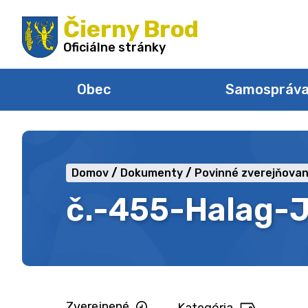
Preskočiť
Čierny Brod
na
obsah
Oficiálne stránky
Obec
Samospráv
Domov
Dokumenty
Povinné zverejňovan
č.-455-Halag-J
Zverejnené