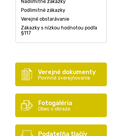
Nadlimitné zákazky
Podlimitné zákazky
Verejné obstarávanie
Zákazky s nízkou hodnotou podľa
§117
Verejné dokumenty
Povinné zverejňovanie
Fotogaléria
Obec v obraze
Podateľňa tlačív