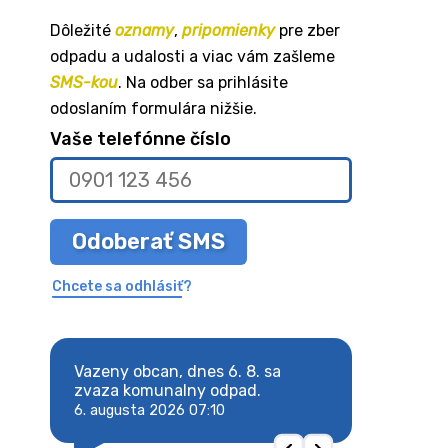
Dôležité
oznamy
,
pripomienky
pre zber
odpadu a udalosti a viac vám zašleme
SMS-kou
. Na odber sa prihlásite
odoslaním formulára nižšie.
Vaše telefónne číslo
Odoberať SMS
Chcete sa odhlásiť?
8. sa
Vazeny obcan, dnes 6. 8. sa
Vazeny obcan, d
 odpad.
zvaza komunalny odpad.
zvaza komunaln
6. augusta 2026 07:10
6. augusta 2026 