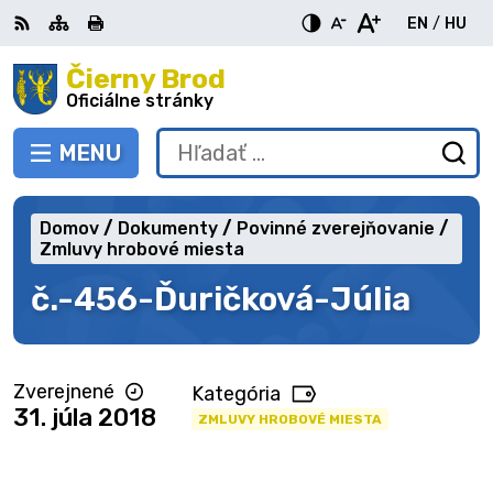
Preskočiť
EN
/
HU
na
Switch
Zme
obsah
Čierny Brod
RSS
Mapa
Tlačiť
Zvýšiť
Zmenšiť
Zväčšiť
languag
jazy
kontrast
veľkosť
veľkosť
Oficiálne stránky
to
na
písma
písma
English
Mag
MENU
PREPNÚŤ
Hľadať:
Od
vy
fo
Domov
Dokumenty
Povinné zverejňovanie
Zmluvy hrobové miesta
č.-456-Ďuričková-Júlia
Zverejnené
Kategória
31. júla 2018
ZMLUVY HROBOVÉ MIESTA