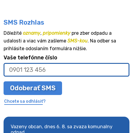
SMS Rozhlas
Dôležité
oznamy
,
pripomienky
pre zber odpadu a
udalosti a viac vám zašleme
SMS-kou
. Na odber sa
prihlásite odoslaním formulára nižšie.
Vaše telefónne číslo
Odoberať SMS
Chcete sa odhlásiť?
Vazeny obcan, dnes 6. 8. sa zvaza komunalny
Vaze
odpad.
odpa