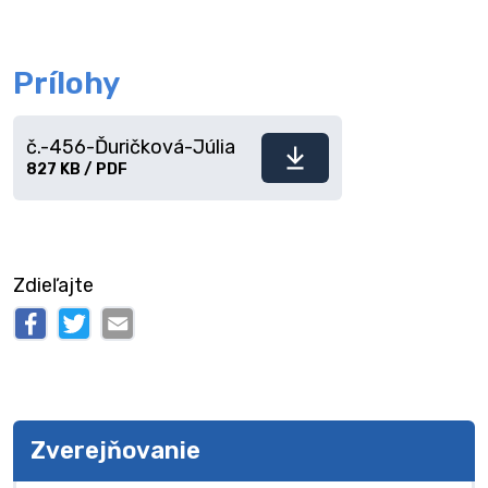
Prílohy
č.-456-Ďuričková-Júlia
Stiahnuť
827 KB / PDF
súbor
Zdieľajte
Zverejňovanie