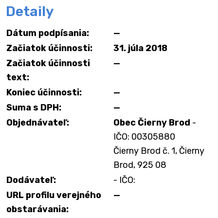
Detaily
Dátum podpísania:
—
Začiatok účinnosti:
31. júla 2018
Začiatok účinnosti
—
text:
Koniec účinnosti:
—
Suma s DPH:
—
Objednávateľ:
Obec Čierny Brod
-
IČO: 00305880
Čierny Brod č. 1, Čierny
Brod, 925 08
Dodávateľ:
- IČO:
URL profilu verejného
—
obstarávania: