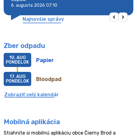
6. augusta 2026 07:10
6. au
Najnovšie správy
Zber odpadu
10. AUG
Papier
PONDELOK
17. AUG
Bioodpad
PONDELOK
Zobraziť celý kalendár
Mobilná aplikácia
Stiahnite si mobilnú aplikáciu obce Čierny Brod a