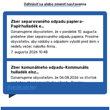
Odhlásiť sa alebo zmeniť nastavenia
Zber separovaného odpadu papiera-
Papírhulladék e…
Oznamujeme obyvateľom, že v pondelok 10. augusta
prebehne zber separovaného odpadu papiera. Prosíme
obyvateľov, aby nádoby s odpadom vyložili pred dom v
nedeľu večer, nakoľko firma…
7. augusta 2026 10:48
Zber komunálneho odpadu-Kommunális
hulladék elsz…
Oznamujeme obyvateľom, že 06.08.2026 vo štvrtok
prebehne zber komunálneho odpadu. Prosíme
Staršie správy
obyvateľov, aby smetné nádoby s odpadom vyložili
pred dom deň vopred, nakoľko firma FCC Sl…
5. augusta 2026 08:41