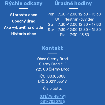
Rýchle odkazy
Úradné hodiny
4. augusta 2026 10:05
Pon
7:30 -12:00 12:30 - 15:30
Starosta obce
Zberný dvor-Gyűjtőudvar
Ut
Nestránkový deň
Obecný úrad
Oznamujeme obyvateľom, že v stredu 05. augusta
Str
7:30 -12:00 12:30 - 17:00
Ako vybaviť na úrade
bude zberný dvor zatvorený. Értesítjük a lakosokat,
Štv
7:30 -12:00 12:30 - 15:30
hogy szerdán augusztus 05-én a gyűjtőudvar zárva
História obce
Pia
7:30 -13:30
lesz https://ciernybrod.sk?p=214…
4. augusta 2026 09:57
Kontakt
Zber separovaného odpadu plastu-
Obec Čierny Brod

Szeparált műanya…
Čierny Brod č. 1

Oznamujeme obyvateľom, že v stredu 05. augusta
925 08 Čierny Brod
prebehne zber separovaného odpadu plastu. Prosíme
IČO: 00305880
obyvateľov, aby vrecia s odpadom vyložili pred dom už
večer vopred, nakoľko firma F…
DIČ: 2021153519
4. augusta 2026 09:51
Číslo účtu:
031/78 48 191
Oznámenie o plánovanom prerušení dodávky
031/7020755