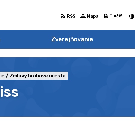
Tlačiť
RSS
Mapa
a
Zverejňovanie
ie
Zmluvy hrobové miesta
iss