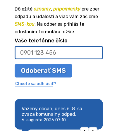
Dôležité
oznamy
,
pripomienky
pre zber
odpadu a udalosti a viac vám zašleme
SMS-kou
. Na odber sa prihlásite
odoslaním formulára nižšie.
Vaše telefónne číslo
Odoberať SMS
Chcete sa odhlásiť?
8. sa
Vazeny obcan, dnes 6. 8. sa
Vazeny obcan, d
 odpad.
zvaza komunalny odpad.
zvaza komunaln
6. augusta 2026 07:10
6. augusta 2026 