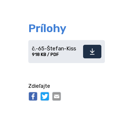
Prílohy
č.-65-Štefan-Kiss
Stiahnuť
918 KB / PDF
súbor
Zdieľajte