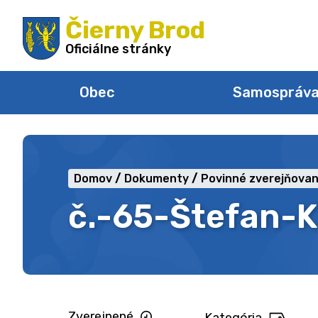
Preskočiť
Čierny Brod
na
obsah
Oficiálne stránky
Obec
Samospráv
Domov
Dokumenty
Povinné zverejňovan
č.-65-Štefan-K
Zverejnené