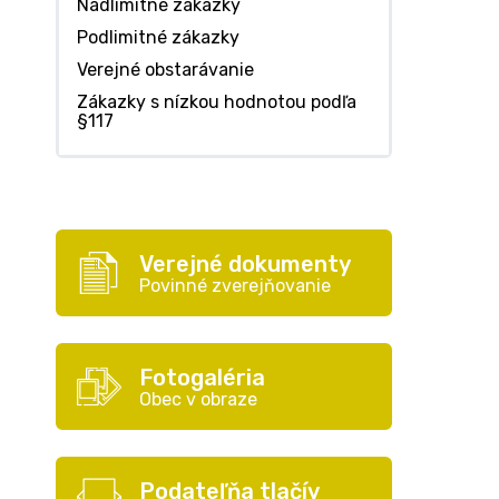
Nadlimitné zákazky
Podlimitné zákazky
Verejné obstarávanie
Zákazky s nízkou hodnotou podľa
§117
Verejné dokumenty
Povinné zverejňovanie
Fotogaléria
Obec v obraze
Podateľňa tlačív