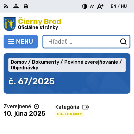
Preskočiť
EN
/
HU
na
Switch
Zme
obsah
Čierny Brod
RSS
Mapa
Tlačiť
Zvýšiť
Zmenšiť
Zväčšiť
languag
jazy
kontrast
veľkosť
veľkosť
Oficiálne stránky
to
na
písma
písma
English
Mag
MENU
PREPNÚŤ
Hľadať:
Od
vy
fo
Domov
Dokumenty
Povinné zverejňovanie
Objednávky
č. 67/2025
Zverejnené
Kategória
10. júna 2025
OBJEDNÁVKY