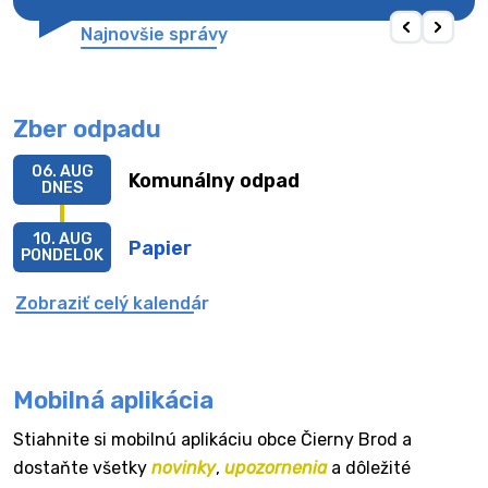
Najnovšie správy
Zber odpadu
06. AUG
Komunálny odpad
DNES
10. AUG
Papier
PONDELOK
Zobraziť celý kalendár
Mobilná aplikácia
Stiahnite si mobilnú aplikáciu obce Čierny Brod a
dostaňte všetky
novinky
,
upozornenia
a dôležité