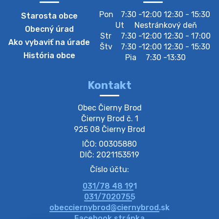
Zber separovaného odpadu plastu-
Pon
7:30 -12:00 12:30 - 15:30
Starosta obce
Szeparált műanya…
Ut
Nestránkový deň
Obecný úrad
Oznamujeme obyvateľom, že v stredu 05. augusta
Str
7:30 -12:00 12:30 - 17:00
Ako vybaviť na úrade
prebehne zber separovaného odpadu plastu. Prosíme
Štv
7:30 -12:00 12:30 - 15:30
obyvateľov, aby vrecia s odpadom vyložili pred dom už
História obce
Pia
7:30 -13:30
večer vopred, nakoľko firma F…
4. augusta 2026 09:51
Kontakt
Oznámenie o plánovanom prerušení dodávky
Obec Čierny Brod

elektri…
Čierny Brod č. 1

Oznamujeme Vám, že v určitých dňoch bude v
925 08 Čierny Brod
niektorých častiach našej obce plánované prerušenie
IČO: 00305880
distribúcie elektrickej energie. Podrobné informácie o
dátumoch, časoch a dotknutých …
DIČ: 2021153519
4. augusta 2026 09:48
Číslo účtu:
031/78 48 191
Zber BIO odpadu-BIO hulladék elszállítása
031/7020755
Obecný úrad v Čiernom Brode oznamuje obyvateľom,
obecciernybrod@ciernybrod.sk
že ďalší odvoz BIO odpadu sa uskutoční 03.08.2026
Facebook stránka