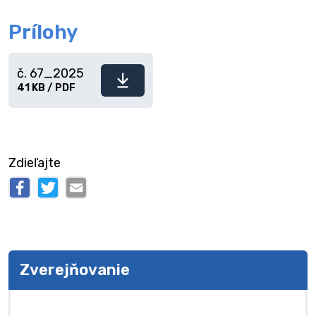
Prílohy
č. 67_2025
Stiahnuť
41 KB / PDF
súbor
Zdieľajte
Zverejňovanie
Zverejňovanie