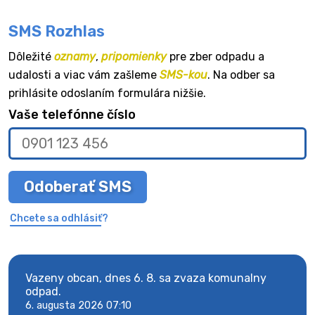
SMS Rozhlas
Dôležité
oznamy
,
pripomienky
pre zber odpadu a
udalosti a viac vám zašleme
SMS-kou
. Na odber sa
prihlásite odoslaním formulára nižšie.
Vaše telefónne číslo
Odoberať SMS
Chcete sa odhlásiť?
Vazeny obcan, dnes 6. 8. sa zvaza komunalny
Vaze
odpad.
odpa
6. augusta 2026 07:10
6. au