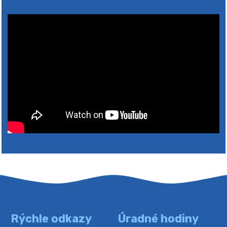
4. augusta 2026 10:05
Zberný dvor-Gyűjtőudvar
Oznamujeme obyvateľom, že v stredu 05. augusta
bude zberný dvor zatvorený. Értesítjük a lakosokat,
hogy szerdán augusztus 05-én a gyűjtőudvar zárva
lesz https://ciernybrod.sk?p=214…
4. augusta 2026 09:57
Rýchle odkazy
Úradné hodiny