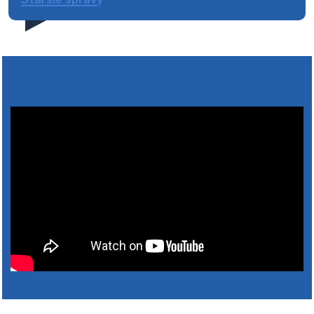
obyvateľov, aby smetné nádoby s odpadom vyložili
pred dom deň vopred, nakoľko firma FCC Sl…
5. augusta 2026 08:41
Výlet dôchodcov 2026- Nyugdíjas kirándulás
2026