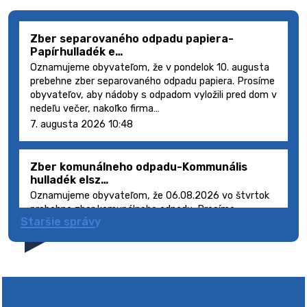
Zber separovaného odpadu papiera-
Papírhulladék e…
Oznamujeme obyvateľom, že v pondelok 10. augusta
prebehne zber separovaného odpadu papiera. Prosíme
obyvateľov, aby nádoby s odpadom vyložili pred dom v
nedeľu večer, nakoľko firma…
7. augusta 2026 10:48
Zber komunálneho odpadu-Kommunális
hulladék elsz…
Oznamujeme obyvateľom, že 06.08.2026 vo štvrtok
prebehne zber komunálneho odpadu. Prosíme
Staršie správy
obyvateľov, aby smetné nádoby s odpadom vyložili
pred dom deň vopred, nakoľko firma FCC Sl…
5. augusta 2026 08:41
Výlet dôchodcov 2026- Nyugdíjas kirándulás