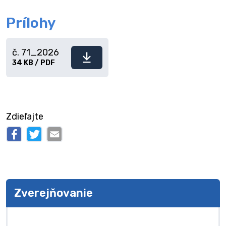
Prílohy
č. 71_2026
Stiahnuť
34 KB / PDF
súbor
Zdieľajte
Zverejňovanie
Zverejňovanie