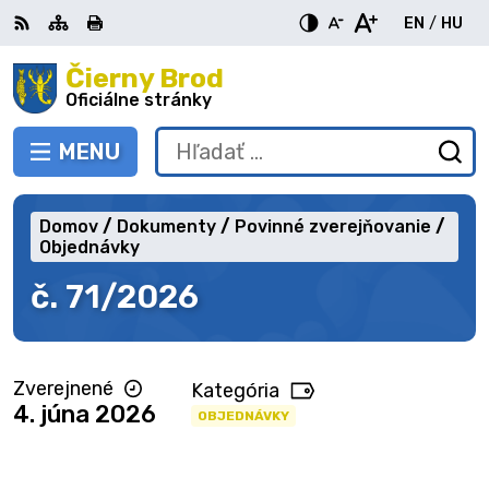
Preskočiť
EN
/
HU
na
Switch
Zme
obsah
Čierny Brod
RSS
Mapa
Tlačiť
Zvýšiť
Zmenšiť
Zväčšiť
languag
jazy
kontrast
veľkosť
veľkosť
Oficiálne stránky
to
na
písma
písma
English
Mag
MENU
PREPNÚŤ
Hľadať:
Od
vy
fo
Domov
Dokumenty
Povinné zverejňovanie
Objednávky
č. 71/2026
Zverejnené
Kategória
4. júna 2026
OBJEDNÁVKY