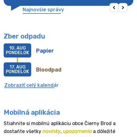
Najnovšie správy
Zber odpadu
10. AUG
Papier
PONDELOK
17. AUG
Bioodpad
PONDELOK
Zobraziť celý kalendár
Mobilná aplikácia
Stiahnite si mobilnú aplikáciu obce Čierny Brod a
dostaňte všetky
novinky
,
upozornenia
a dôležité