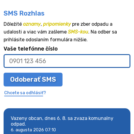
SMS Rozhlas
Dôležité
oznamy
,
pripomienky
pre zber odpadu a
udalosti a viac vám zašleme
SMS-kou
. Na odber sa
prihlásite odoslaním formulára nižšie.
Vaše telefónne číslo
Odoberať SMS
Chcete sa odhlásiť?
Vazeny obcan, dnes 6. 8. sa zvaza komunalny
Vaze
odpad.
odpa
6. augusta 2026 07:10
6. au