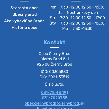
Pon
7:30 -12:00 12:30 - 15:30
Starosta obce
Zberný dvor-Gyűjtőudvar
Ut
Nestránkový deň
Obecný úrad
Oznamujeme obyvateľom, že v stredu 05. augusta
Str
7:30 -12:00 12:30 - 17:00
Ako vybaviť na úrade
bude zberný dvor zatvorený. Értesítjük a lakosokat,
Štv
7:30 -12:00 12:30 - 15:30
hogy szerdán augusztus 05-én a gyűjtőudvar zárva
História obce
Pia
7:30 -13:30
lesz https://ciernybrod.sk?p=214…
4. augusta 2026 09:57
Kontakt
Zber separovaného odpadu plastu-
Obec Čierny Brod

Szeparált műanya…
Čierny Brod č. 1

Oznamujeme obyvateľom, že v stredu 05. augusta
925 08 Čierny Brod
prebehne zber separovaného odpadu plastu. Prosíme
IČO: 00305880
obyvateľov, aby vrecia s odpadom vyložili pred dom už
večer vopred, nakoľko firma F…
DIČ: 2021153519
4. augusta 2026 09:51
Číslo účtu:
031/78 48 191
Oznámenie o plánovanom prerušení dodávky
031/7020755
elektri…
obecciernybrod@ciernybrod.sk
Oznamujeme Vám, že v určitých dňoch bude v
Facebook stránka