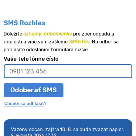
SMS Rozhlas
Dôležité
oznamy
,
pripomienky
pre zber odpadu a
udalosti a viac vám zašleme
SMS-kou
. Na odber sa
prihlásite odoslaním formulára nižšie.
Vaše telefónne číslo
Odoberať SMS
Chcete sa odhlásiť?
Vazeny obcan, zajtra 10. 8. sa bude zvazat papier.
Vaze
9. augusta 2026 17:32
9. au