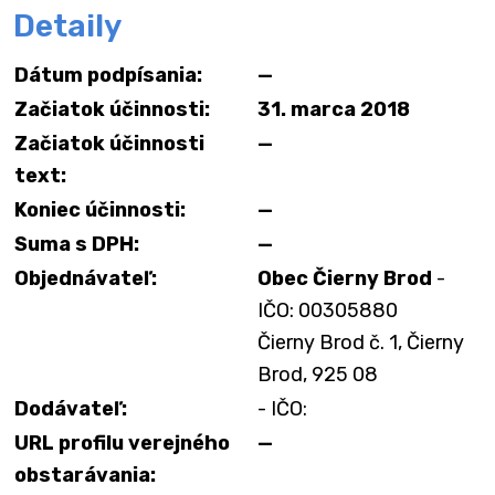
Detaily
Dátum podpísania:
—
Začiatok účinnosti:
31. marca 2018
Začiatok účinnosti
—
text:
Koniec účinnosti:
—
Suma s DPH:
—
Objednávateľ:
Obec Čierny Brod
-
IČO: 00305880
Čierny Brod č. 1, Čierny
Brod, 925 08
Dodávateľ:
- IČO:
URL profilu verejného
—
obstarávania: