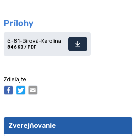
Prílohy
č.-81-Bírová-Karolína
Stiahnuť
846 KB / PDF
súbor
Zdieľajte
Zverejňovanie