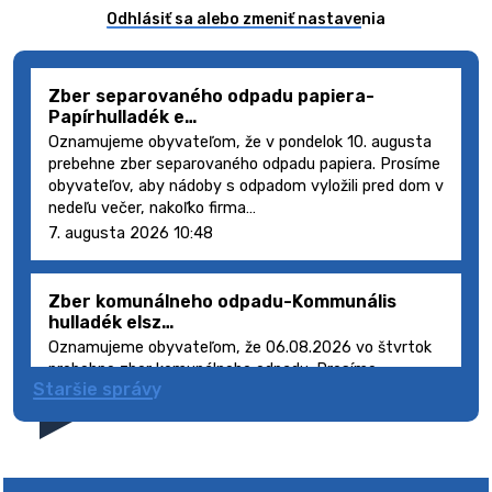
Odhlásiť sa alebo zmeniť nastavenia
Zber separovaného odpadu papiera-
Papírhulladék e…
Oznamujeme obyvateľom, že v pondelok 10. augusta
prebehne zber separovaného odpadu papiera. Prosíme
obyvateľov, aby nádoby s odpadom vyložili pred dom v
nedeľu večer, nakoľko firma…
7. augusta 2026 10:48
Zber komunálneho odpadu-Kommunális
hulladék elsz…
Oznamujeme obyvateľom, že 06.08.2026 vo štvrtok
prebehne zber komunálneho odpadu. Prosíme
Staršie správy
obyvateľov, aby smetné nádoby s odpadom vyložili
pred dom deň vopred, nakoľko firma FCC Sl…
5. augusta 2026 08:41