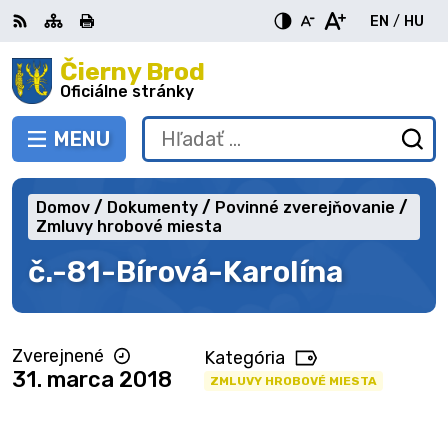
Preskočiť
EN
/
HU
na
Switch
Zme
obsah
Čierny Brod
RSS
Mapa
Tlačiť
Zvýšiť
Zmenšiť
Zväčšiť
languag
jazy
kontrast
veľkosť
veľkosť
Oficiálne stránky
to
na
písma
písma
English
Mag
MENU
PREPNÚŤ
Hľadať:
Od
vy
fo
Domov
Dokumenty
Povinné zverejňovanie
Zmluvy hrobové miesta
č.-81-Bírová-Karolína
Zverejnené
Kategória
31. marca 2018
ZMLUVY HROBOVÉ MIESTA