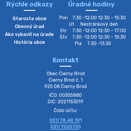
Rýchle odkazy
Úradné hodiny
4. augusta 2026 10:05
Pon
7:30 -12:00 12:30 - 15:30
Starosta obce
Zberný dvor-Gyűjtőudvar
Ut
Nestránkový deň
Obecný úrad
Oznamujeme obyvateľom, že v stredu 05. augusta
Str
7:30 -12:00 12:30 - 17:00
Ako vybaviť na úrade
bude zberný dvor zatvorený. Értesítjük a lakosokat,
Štv
7:30 -12:00 12:30 - 15:30
hogy szerdán augusztus 05-én a gyűjtőudvar zárva
História obce
Pia
7:30 -13:30
lesz https://ciernybrod.sk?p=214…
4. augusta 2026 09:57
Kontakt
Zber separovaného odpadu plastu-
Obec Čierny Brod

Szeparált műanya…
Čierny Brod č. 1

Oznamujeme obyvateľom, že v stredu 05. augusta
925 08 Čierny Brod
prebehne zber separovaného odpadu plastu. Prosíme
IČO: 00305880
obyvateľov, aby vrecia s odpadom vyložili pred dom už
večer vopred, nakoľko firma F…
DIČ: 2021153519
4. augusta 2026 09:51
Číslo účtu:
031/78 48 191
Oznámenie o plánovanom prerušení dodávky
031/7020755