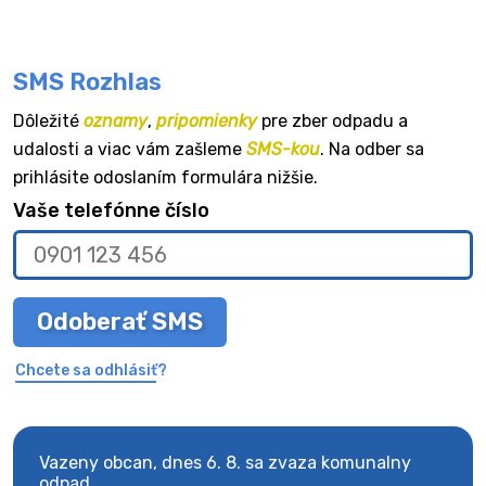
SMS Rozhlas
Dôležité
oznamy
,
pripomienky
pre zber odpadu a
udalosti a viac vám zašleme
SMS-kou
. Na odber sa
prihlásite odoslaním formulára nižšie.
Vaše telefónne číslo
Odoberať SMS
Chcete sa odhlásiť?
Vazeny obcan, dnes 6. 8. sa zvaza komunalny
Vaze
odpad.
odpa