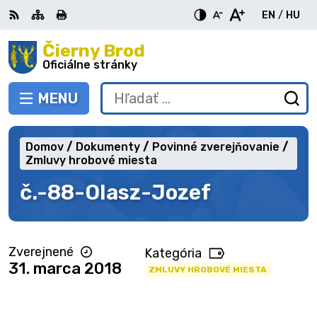
Preskočiť
EN
/
HU
na
Switch
Zme
obsah
Čierny Brod
RSS
Mapa
Tlačiť
Zvýšiť
Zmenšiť
Zväčšiť
languag
jazy
kontrast
veľkosť
veľkosť
Oficiálne stránky
to
na
písma
písma
English
Mag
MENU
PREPNÚŤ
Hľadať:
Od
vy
fo
Domov
Dokumenty
Povinné zverejňovanie
Zmluvy hrobové miesta
č.-88-Olasz-Jozef
Zverejnené
Kategória
31. marca 2018
ZMLUVY HROBOVÉ MIESTA