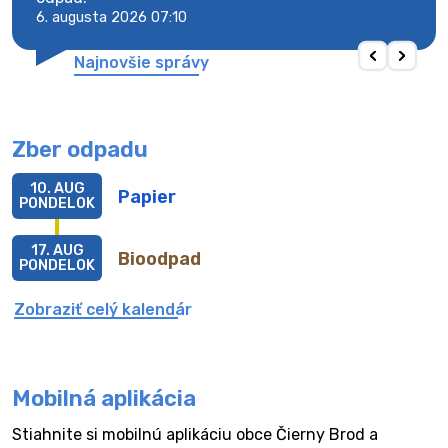
6. augusta 2026 07:10
6. au
Najnovšie správy
Zber odpadu
10. AUG
Papier
PONDELOK
17. AUG
Bioodpad
PONDELOK
Zobraziť celý kalendár
Mobilná aplikácia
Stiahnite si mobilnú aplikáciu obce Čierny Brod a