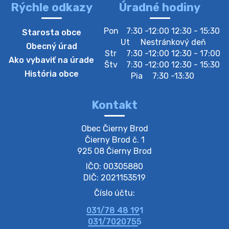
Rýchle odkazy
Úradné hodiny
4. augusta 2026 10:05
Pon
7:30 -12:00 12:30 - 15:30
Starosta obce
Zberný dvor-Gyűjtőudvar
Ut
Nestránkový deň
Obecný úrad
Oznamujeme obyvateľom, že v stredu 05. augusta
Str
7:30 -12:00 12:30 - 17:00
Ako vybaviť na úrade
bude zberný dvor zatvorený. Értesítjük a lakosokat,
Štv
7:30 -12:00 12:30 - 15:30
hogy szerdán augusztus 05-én a gyűjtőudvar zárva
História obce
Pia
7:30 -13:30
lesz https://ciernybrod.sk?p=214…
4. augusta 2026 09:57
Kontakt
Zber separovaného odpadu plastu-
Obec Čierny Brod

Szeparált műanya…
Čierny Brod č. 1

Oznamujeme obyvateľom, že v stredu 05. augusta
925 08 Čierny Brod
prebehne zber separovaného odpadu plastu. Prosíme
IČO: 00305880
obyvateľov, aby vrecia s odpadom vyložili pred dom už
večer vopred, nakoľko firma F…
DIČ: 2021153519
4. augusta 2026 09:51
Číslo účtu:
031/78 48 191
Oznámenie o plánovanom prerušení dodávky
031/7020755