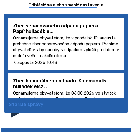
Odhlásiť sa alebo zmeniť nastavenia
Zber separovaného odpadu papiera-
Papírhulladék e…
Oznamujeme obyvateľom, že v pondelok 10. augusta
prebehne zber separovaného odpadu papiera. Prosíme
obyvateľov, aby nádoby s odpadom vyložili pred dom v
nedeľu večer, nakoľko firma…
7. augusta 2026 10:48
Zber komunálneho odpadu-Kommunális
hulladék elsz…
Oznamujeme obyvateľom, že 06.08.2026 vo štvrtok
prebehne zber komunálneho odpadu. Prosíme
Staršie správy
obyvateľov, aby smetné nádoby s odpadom vyložili
pred dom deň vopred, nakoľko firma FCC Sl…
5. augusta 2026 08:41