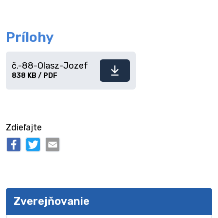
Prílohy
č.-88-Olasz-Jozef
Stiahnuť
838 KB / PDF
súbor
Zdieľajte
Zverejňovanie