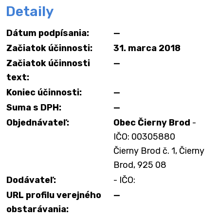
Detaily
Dátum podpísania:
—
Začiatok účinnosti:
31. marca 2018
Začiatok účinnosti
—
text:
Koniec účinnosti:
—
Suma s DPH:
—
Objednávateľ:
Obec Čierny Brod
-
IČO: 00305880
Čierny Brod č. 1, Čierny
Brod, 925 08
Dodávateľ:
- IČO:
URL profilu verejného
—
obstarávania: