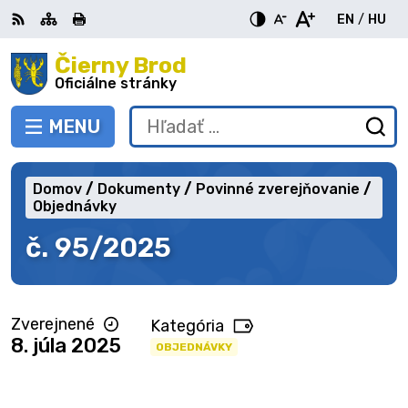
Preskočiť
EN
/
HU
na
Switch
Zme
obsah
Čierny Brod
RSS
Mapa
Tlačiť
Zvýšiť
Zmenšiť
Zväčšiť
languag
jazy
kontrast
veľkosť
veľkosť
Oficiálne stránky
to
na
písma
písma
English
Mag
MENU
PREPNÚŤ
Hľadať:
Od
vy
fo
Domov
Dokumenty
Povinné zverejňovanie
Objednávky
č. 95/2025
Zverejnené
Kategória
8. júla 2025
OBJEDNÁVKY