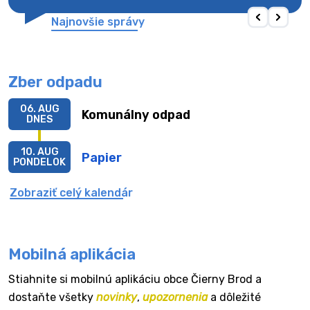
Najnovšie správy
Zber odpadu
06. AUG
Komunálny odpad
DNES
10. AUG
Papier
PONDELOK
Zobraziť celý kalendár
Mobilná aplikácia
Stiahnite si mobilnú aplikáciu obce Čierny Brod a
dostaňte všetky
novinky
,
upozornenia
a dôležité