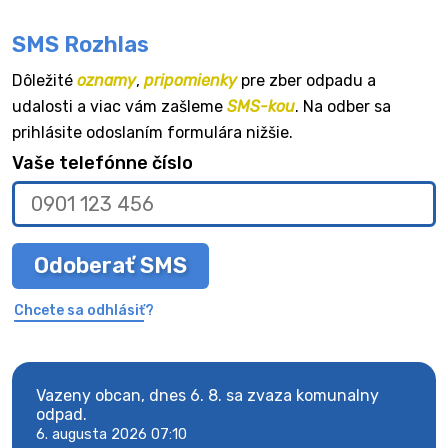
SMS Rozhlas
Dôležité
oznamy
,
pripomienky
pre zber odpadu a
udalosti a viac vám zašleme
SMS-kou
. Na odber sa
prihlásite odoslaním formulára nižšie.
Vaše telefónne číslo
Odoberať SMS
Chcete sa odhlásiť?
Vazeny obcan, dnes 6. 8. sa zvaza komunalny
Vaze
odpad.
odpa
6. augusta 2026 07:10
6. au