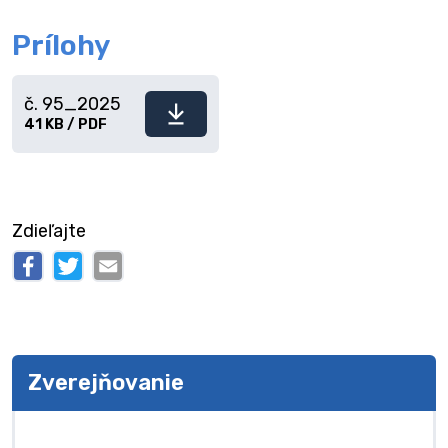
Prílohy
č. 95_2025
Stiahnuť
41 KB / PDF
súbor
Zdieľajte
Zverejňovanie
Zverejňovanie