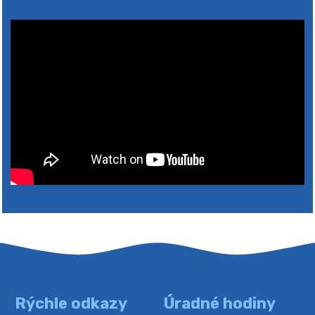
4. augusta 2026 10:05
Zberný dvor-Gyűjtőudvar
Oznamujeme obyvateľom, že v stredu 05. augusta
bude zberný dvor zatvorený. Értesítjük a lakosokat,
hogy szerdán augusztus 05-én a gyűjtőudvar zárva
lesz https://ciernybrod.sk?p=214…
4. augusta 2026 09:57
Rýchle odkazy
Úradné hodiny