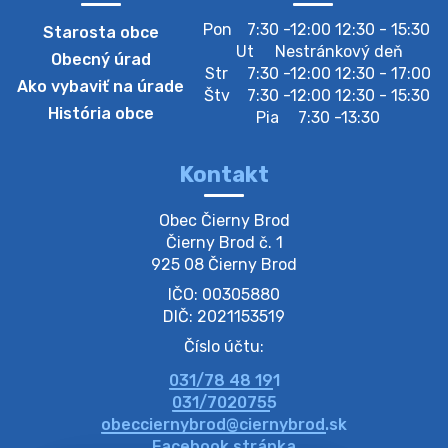
Zber separovaného odpadu plastu-
Pon
7:30 -12:00 12:30 - 15:30
Starosta obce
Szeparált műanya…
Ut
Nestránkový deň
Obecný úrad
Oznamujeme obyvateľom, že v stredu 05. augusta
Str
7:30 -12:00 12:30 - 17:00
Ako vybaviť na úrade
prebehne zber separovaného odpadu plastu. Prosíme
Štv
7:30 -12:00 12:30 - 15:30
obyvateľov, aby vrecia s odpadom vyložili pred dom už
História obce
Pia
7:30 -13:30
večer vopred, nakoľko firma F…
4. augusta 2026 09:51
Kontakt
Oznámenie o plánovanom prerušení dodávky
Obec Čierny Brod

elektri…
Čierny Brod č. 1

Oznamujeme Vám, že v určitých dňoch bude v
925 08 Čierny Brod
niektorých častiach našej obce plánované prerušenie
IČO: 00305880
distribúcie elektrickej energie. Podrobné informácie o
dátumoch, časoch a dotknutých …
DIČ: 2021153519
4. augusta 2026 09:48
Číslo účtu:
031/78 48 191
Zber BIO odpadu-BIO hulladék elszállítása
031/7020755
Obecný úrad v Čiernom Brode oznamuje obyvateľom,
obecciernybrod@ciernybrod.sk
že ďalší odvoz BIO odpadu sa uskutoční 03.08.2026
Facebook stránka