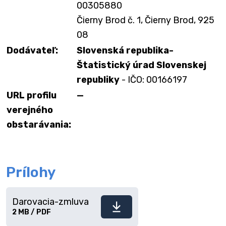
00305880
Čierny Brod č. 1, Čierny Brod, 925
08
Dodávateľ:
Slovenská republika-
Štatistický úrad Slovenskej
republiky
- IČO: 00166197
URL profilu
—
verejného
obstarávania:
Prílohy
Darovacia-zmluva
Stiahnuť
2 MB / PDF
súbor