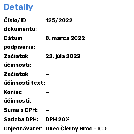
Detaily
Číslo/ID
125/2022
dokumentu:
Dátum
8. marca 2022
podpísania:
Začiatok
22. júla 2022
účinnosti:
Začiatok
—
účinnosti text:
Koniec
—
účinnosti:
Suma s DPH:
—
Sadzba DPH:
DPH 20%
Objednávateľ:
Obec Čierny Brod
- IČO: