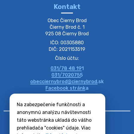
Kontakt
Oznámenie o plánovanom prerušení dodávky
Obec Čierny Brod

elektri…
Čierny Brod č. 1

Oznamujeme Vám, že v určitých dňoch bude v
925 08 Čierny Brod
niektorých častiach našej obce plánované prerušenie
IČO: 00305880
distribúcie elektrickej energie. Podrobné informácie o
dátumoch, časoch a dotknutých …
DIČ: 2021153519
4. augusta 2026 09:48
Číslo účtu:
031/78 48 191
Zber BIO odpadu-BIO hulladék elszállítása
031/7020755
Obecný úrad v Čiernom Brode oznamuje obyvateľom,
obecciernybrod@ciernybrod.sk
že ďalší odvoz BIO odpadu sa uskutoční 03.08.2026
Facebook stránka
(pondelok). Prosíme obyvateľov, aby nádoby vyložili už
večer vopred, nakoľko firm…
Na zabezpečenie funkčnosti a
31. júla 2026 07:01
anonymnú analýzu návštevnosti
táto webstránka ukladá do vášho
Zajtrajší zvoz odpadu
prehliadača "cookies" údaje. Viac
Vážený občan, zajtra 6. 8. sa bude zvážať komunálny