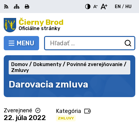
Preskočiť
EN
/
HU
na
Switch
Zme
obsah
Čierny Brod
RSS
Mapa
Tlačiť
Zvýšiť
Zmenšiť
Zväčšiť
languag
jazy
kontrast
veľkosť
veľkosť
Oficiálne stránky
to
na
písma
písma
English
Mag
MENU
PREPNÚŤ
Hľadať:
Od
vy
fo
Domov
Dokumenty
Povinné zverejňovanie
Zmluvy
Darovacia zmluva
Zverejnené
Kategória
22. júla 2022
ZMLUVY