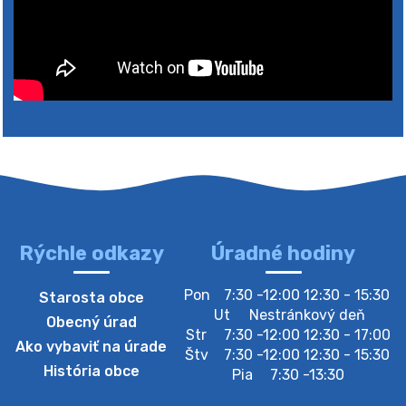
4. augusta 2026 10:05
Zberný dvor-Gyűjtőudvar
Oznamujeme obyvateľom, že v stredu 05. augusta
bude zberný dvor zatvorený. Értesítjük a lakosokat,
hogy szerdán augusztus 05-én a gyűjtőudvar zárva
lesz https://ciernybrod.sk?p=214…
4. augusta 2026 09:57
Rýchle odkazy
Úradné hodiny
Zber separovaného odpadu plastu-
Pon
7:30 -12:00 12:30 - 15:30
Starosta obce
Szeparált műanya…
Ut
Nestránkový deň
Obecný úrad
Oznamujeme obyvateľom, že v stredu 05. augusta
Str
7:30 -12:00 12:30 - 17:00
Ako vybaviť na úrade
prebehne zber separovaného odpadu plastu. Prosíme
Štv
7:30 -12:00 12:30 - 15:30
obyvateľov, aby vrecia s odpadom vyložili pred dom už
História obce
Pia
7:30 -13:30
večer vopred, nakoľko firma F…
4. augusta 2026 09:51