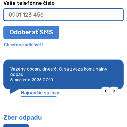
Vaše telefónne číslo
Odoberať SMS
Chcete sa odhlásiť?
Vazeny obcan, dnes 6. 8. sa zvaza komunalny
Vaze
odpad.
odpa
6. augusta 2026 07:10
6. au
Najnovšie správy
Zber odpadu