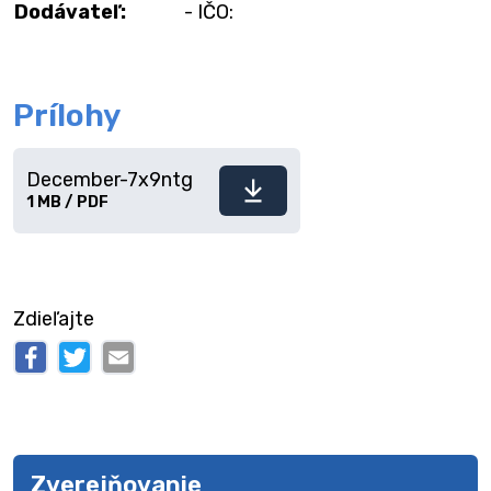
Dodávateľ:
- IČO:
Prílohy
December-7x9ntg
Stiahnuť
1 MB / PDF
súbor
Zdieľajte
Zverejňovanie