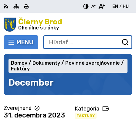
Preskočiť
EN
/
HU
na
Switch
Zme
obsah
Čierny Brod
RSS
Mapa
Tlačiť
Zvýšiť
Zmenšiť
Zväčšiť
languag
jazy
kontrast
veľkosť
veľkosť
Oficiálne stránky
to
na
písma
písma
English
Mag
MENU
PREPNÚŤ
Hľadať:
Od
vy
fo
Domov
Dokumenty
Povinné zverejňovanie
Faktúry
December
Zverejnené
Kategória
31. decembra 2023
FAKTÚRY