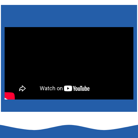
4. augusta 2026 10:05
Zberný dvor-Gyűjtőudvar
Oznamujeme obyvateľom, že v stredu 05. augusta
bude zberný dvor zatvorený. Értesítjük a lakosokat,
hogy szerdán augusztus 05-én a gyűjtőudvar zárva