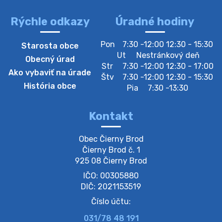
lesz https://ciernybrod.sk?p=214…
4. augusta 2026 09:57
Rýchle odkazy
Úradné hodiny
Zber separovaného odpadu plastu-
Pon
7:30 -12:00 12:30 - 15:30
Starosta obce
Szeparált műanya…
Ut
Nestránkový deň
Obecný úrad
Oznamujeme obyvateľom, že v stredu 05. augusta
Str
7:30 -12:00 12:30 - 17:00
Ako vybaviť na úrade
prebehne zber separovaného odpadu plastu. Prosíme
Štv
7:30 -12:00 12:30 - 15:30
obyvateľov, aby vrecia s odpadom vyložili pred dom už
História obce
Pia
7:30 -13:30
večer vopred, nakoľko firma F…
4. augusta 2026 09:51
Kontakt
Oznámenie o plánovanom prerušení dodávky
Obec Čierny Brod

elektri…
Čierny Brod č. 1

Oznamujeme Vám, že v určitých dňoch bude v
925 08 Čierny Brod
niektorých častiach našej obce plánované prerušenie
IČO: 00305880
distribúcie elektrickej energie. Podrobné informácie o
dátumoch, časoch a dotknutých …
DIČ: 2021153519
4. augusta 2026 09:48
Číslo účtu:
031/78 48 191