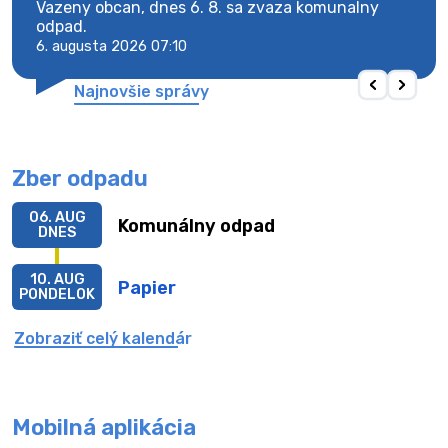
Vazeny obcan, dnes 6. 8. sa zvaza komunalny
Vaze
odpad.
odpa
6. augusta 2026 07:10
6. au
Najnovšie správy
Zber odpadu
06. AUG
Komunálny odpad
DNES
10. AUG
Papier
PONDELOK
Zobraziť celý kalendár
Mobilná aplikácia