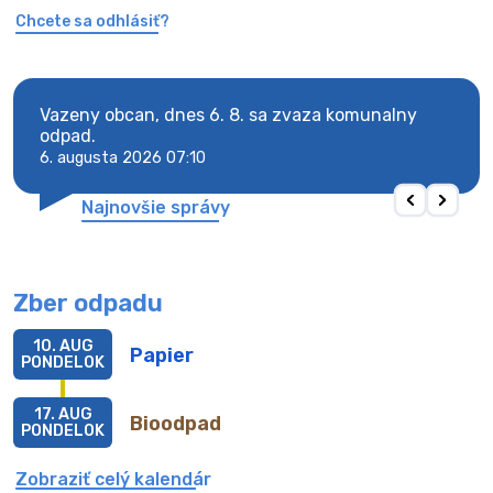
Chcete sa odhlásiť?
Vazeny obcan, dnes 6. 8. sa zvaza komunalny
Vaze
odpad.
odpa
6. augusta 2026 07:10
6. au
Najnovšie správy
Zber odpadu
10. AUG
Papier
PONDELOK
17. AUG
Bioodpad
PONDELOK
Zobraziť celý kalendár