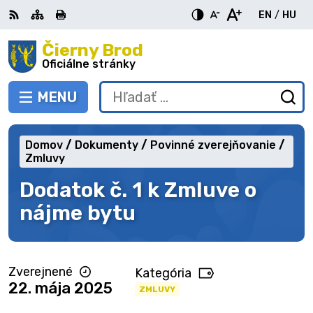
Preskočiť
EN
/
HU
na
Switch
Zme
obsah
Čierny Brod
RSS
Mapa
Tlačiť
Zvýšiť
Zmenšiť
Zväčšiť
languag
jazy
kontrast
veľkosť
veľkosť
Oficiálne stránky
to
na
písma
písma
English
Mag
MENU
PREPNÚŤ
Hľadať:
Od
vy
fo
Domov
Dokumenty
Povinné zverejňovanie
Zmluvy
Dodatok č. 1 k Zmluve o
nájme bytu
Zverejnené
Kategória
22. mája 2025
ZMLUVY