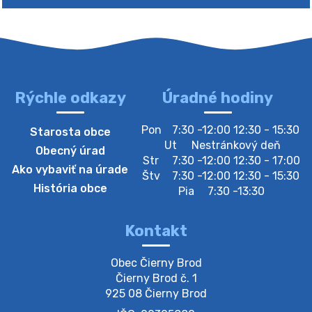
Rýchle odkazy
Úradné hodiny
4. augusta 2026 10:05
Pon
7:30 -12:00 12:30 - 15:30
Starosta obce
Zberný dvor-Gyűjtőudvar
Ut
Nestránkový deň
Obecný úrad
Oznamujeme obyvateľom, že v stredu 05. augusta
Str
7:30 -12:00 12:30 - 17:00
Ako vybaviť na úrade
bude zberný dvor zatvorený. Értesítjük a lakosokat,
Štv
7:30 -12:00 12:30 - 15:30
hogy szerdán augusztus 05-én a gyűjtőudvar zárva
História obce
Pia
7:30 -13:30
lesz https://ciernybrod.sk?p=214…
4. augusta 2026 09:57
Kontakt
Zber separovaného odpadu plastu-
Obec Čierny Brod

Szeparált műanya…
Čierny Brod č. 1

Oznamujeme obyvateľom, že v stredu 05. augusta
925 08 Čierny Brod
prebehne zber separovaného odpadu plastu. Prosíme