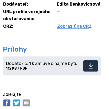
Dodávateľ:
Edita Benkovicsová
URL profilu verejného
—
obstarávania:
CRZ:
Zobraziť na CRZ
Prílohy
Dodatok č. 1 k Zmluve o nájme bytu
Stiahnuť
112 KB / PDF
súbor
Zdieľajte