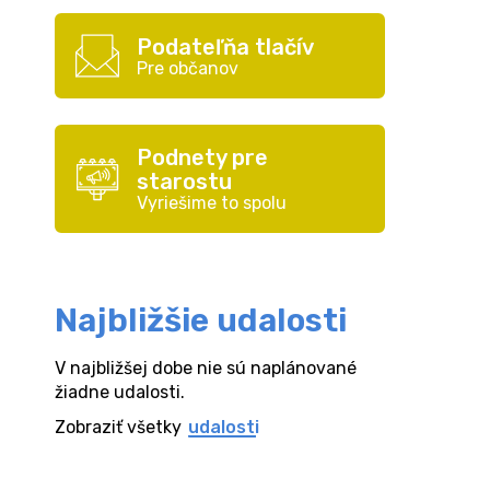
Podateľňa tlačív
Pre občanov
Podnety pre
starostu
Vyriešime to spolu
Najbližšie udalosti
V najbližšej dobe nie sú naplánované
žiadne udalosti.
Zobraziť všetky
udalosti