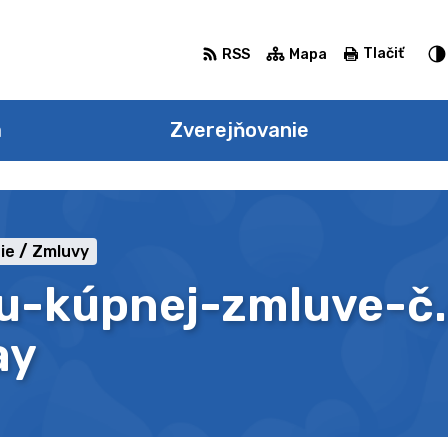
Tlačiť
RSS
Mapa
a
Zverejňovanie
ie
Zmluvy
u-kúpnej-zmluve-č
ay