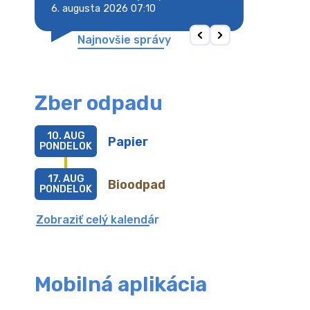
6. augusta 2026 07:10
6. augusta 2026 
Najnovšie správy
Zber odpadu
10. AUG
Papier
PONDELOK
17. AUG
Bioodpad
PONDELOK
Zobraziť celý kalendár
Mobilná aplikácia