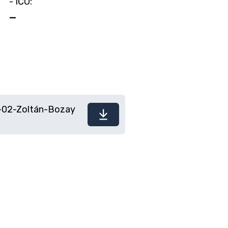
- IČO:
—
1-02-Zoltán-Bozay