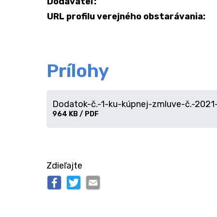
Dodávateľ:
URL profilu verejného obstarávania:
Prílohy
Dodatok-č.-1-ku-kúpnej-zmluve-č.-202
Stiahnuť
964 KB / PDF
súbor
Zdieľajte