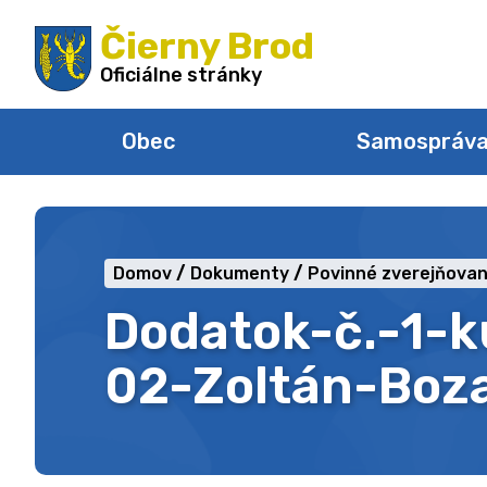
Preskočiť
Čierny Brod
na
obsah
Oficiálne stránky
Obec
Samospráv
Domov
Dokumenty
Povinné zverejňovan
Dodatok-č.-1-k
02-Zoltán-Boz