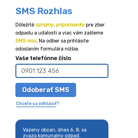
SMS Rozhlas
Dôležité
oznamy
,
pripomienky
pre zber
odpadu a udalosti a viac vám zašleme
SMS-kou
. Na odber sa prihlásite
odoslaním formulára nižšie.
Vaše telefónne číslo
Odoberať SMS
Chcete sa odhlásiť?
8. sa
Vazeny obcan, dnes 6. 8. sa
Vazeny obcan, d
 odpad.
zvaza komunalny odpad.
zvaza komunaln