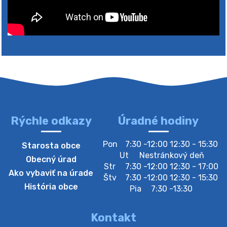
Rýchle odkazy
Úradné hodiny
4. augusta 2026 10:05
Pon
7:30 -12:00 12:30 - 15:30
Starosta obce
Zberný dvor-Gyűjtőudvar
Ut
Nestránkový deň
Obecný úrad
Oznamujeme obyvateľom, že v stredu 05. augusta
Str
7:30 -12:00 12:30 - 17:00
Ako vybaviť na úrade
bude zberný dvor zatvorený. Értesítjük a lakosokat,
Štv
7:30 -12:00 12:30 - 15:30
hogy szerdán augusztus 05-én a gyűjtőudvar zárva
História obce
Pia
7:30 -13:30
lesz https://ciernybrod.sk?p=214…
4. augusta 2026 09:57
Kontakt