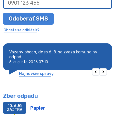
Odoberať SMS
Chcete sa odhlásiť?
Vazeny obcan, dnes 6. 8. sa zvaza komunalny
Vaze
odpad.
odpa
6. augusta 2026 07:10
6. au
Najnovšie správy
Zber odpadu
10. AUG
Papier
ZAJTRA