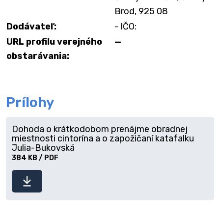
Brod, 925 08
Dodávateľ:
- IČO:
URL profilu verejného
—
obstarávania:
Prílohy
Dohoda o krátkodobom prenájme obradnej
miestnosti cintorína a o zapožičaní katafalku
Julia-Bukovská
384 KB / PDF
Stiahnuť
súbor