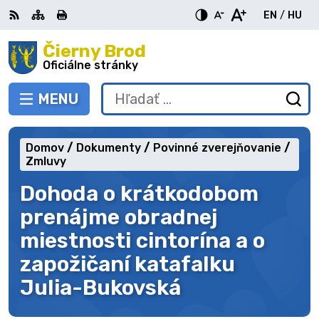
Preskočiť
EN
/
HU
na
Switch
Zme
obsah
Čierny Brod
RSS
Mapa
Tlačiť
Zvýšiť
Zmenšiť
Zväčšiť
languag
jazy
kontrast
veľkosť
veľkosť
Oficiálne stránky
to
na
písma
písma
English
Mag
MENU
PREPNÚŤ
Hľadať:
Od
vy
fo
Domov
Dokumenty
Povinné zverejňovanie
Zmluvy
Dohoda o krátkodobom
prenájme obradnej
miestnosti cintorína a o
zapožičaní katafalku
Julia-Bukovská