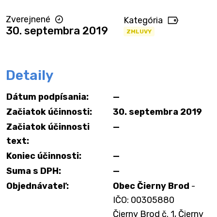
Zverejnené
Kategória
30. septembra 2019
ZMLUVY
Detaily
Dátum podpísania:
—
Začiatok účinnosti:
30. septembra 2019
Začiatok účinnosti
—
text:
Koniec účinnosti:
—
Suma s DPH:
—
Objednávateľ:
Obec Čierny Brod
-
IČO: 00305880
Čierny Brod č. 1, Čierny