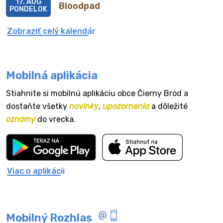
17. AUG
Bioodpad
PONDELOK
Zobraziť celý kalendár
Mobilná aplikácia
Stiahnite si mobilnú aplikáciu obce Čierny Brod a
dostaňte všetky
novinky
,
upozornenia
a dôležité
oznamy
do vrecka.
Viac o aplikácii
Mobilný Rozhlas