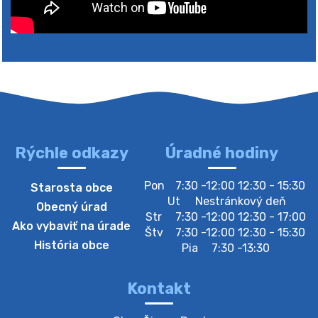
Rýchle odkazy
Úradné hodiny
4. augusta 2026 10:05
Pon
7:30 -12:00 12:30 - 15:30
Starosta obce
Zberný dvor-Gyűjtőudvar
Ut
Nestránkový deň
Obecný úrad
Oznamujeme obyvateľom, že v stredu 05. augusta
Str
7:30 -12:00 12:30 - 17:00
Ako vybaviť na úrade
bude zberný dvor zatvorený. Értesítjük a lakosokat,
Štv
7:30 -12:00 12:30 - 15:30
hogy szerdán augusztus 05-én a gyűjtőudvar zárva
História obce
Pia
7:30 -13:30
lesz https://ciernybrod.sk?p=214…
4. augusta 2026 09:57
Kontakt
Zber separovaného odpadu plastu-