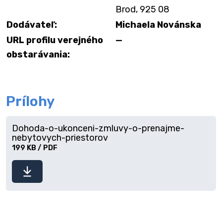
Brod, 925 08
Dodávateľ:
Michaela Novánska
URL profilu verejného
—
obstarávania:
Prílohy
Dohoda-o-ukonceni-zmluvy-o-prenajme-
nebytovych-priestorov
199 KB / PDF
Stiahnuť
súbor