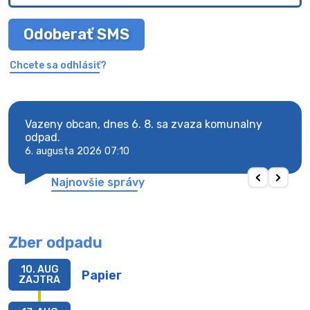
Odoberať SMS
Chcete sa odhlásiť?
Vazeny obcan, dnes 6. 8. sa zvaza komunalny
Vaze
odpad.
odpa
6. augusta 2026 07:10
6. au
Najnovšie správy
Zber odpadu
10. AUG
Papier
ZAJTRA