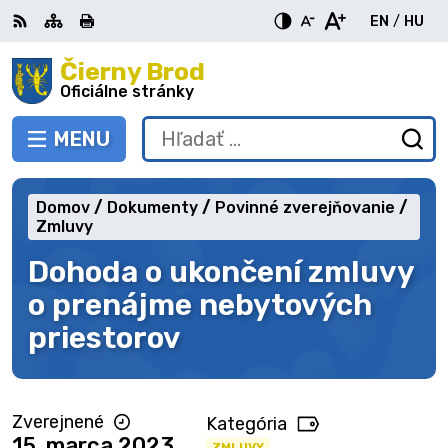
Preskočiť
EN
/
HU
na
Switch
Zme
obsah
Čierny Brod
RSS
Mapa
Tlačiť
Zvýšiť
Zmenšiť
Zväčšiť
languag
jazy
kontrast
veľkosť
veľkosť
Oficiálne stránky
to
na
písma
písma
English
Mag
MENU
PREPNÚŤ
Hľadať:
Od
vy
fo
Domov
Dokumenty
Povinné zverejňovanie
Zmluvy
Dohoda o ukončení zmluvy
o prenájme nebytových
priestorov
Zverejnené
Kategória
15. marca 2023
ZMLUVY