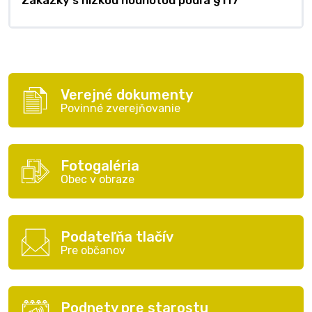
Zákazky s nízkou hodnotou podľa §117
Verejné dokumenty
Povinné zverejňovanie
Fotogaléria
Obec v obraze
Podateľňa tlačív
Pre občanov
Podnety pre starostu