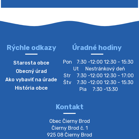
Rýchle odkazy
Úradné hodiny
4. augusta 2026 10:05
Pon
7:30 -12:00 12:30 - 15:30
Starosta obce
Zberný dvor-Gyűjtőudvar
Ut
Nestránkový deň
Obecný úrad
Oznamujeme obyvateľom, že v stredu 05. augusta
Str
7:30 -12:00 12:30 - 17:00
Ako vybaviť na úrade
bude zberný dvor zatvorený. Értesítjük a lakosokat,
Štv
7:30 -12:00 12:30 - 15:30
hogy szerdán augusztus 05-én a gyűjtőudvar zárva
História obce
Pia
7:30 -13:30
lesz https://ciernybrod.sk?p=214…
4. augusta 2026 09:57
Kontakt
Zber separovaného odpadu plastu-
Obec Čierny Brod

Szeparált műanya…
Čierny Brod č. 1

Oznamujeme obyvateľom, že v stredu 05. augusta
925 08 Čierny Brod
prebehne zber separovaného odpadu plastu. Prosíme