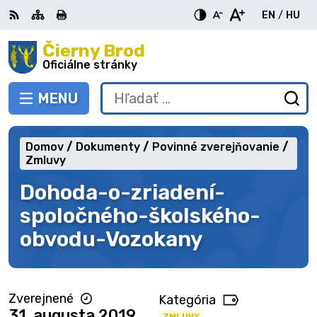
Preskočiť
EN
/
HU
na
Switch
Zme
obsah
Čierny Brod
RSS
Mapa
Tlačiť
Zvýšiť
Zmenšiť
Zväčšiť
languag
jazy
kontrast
veľkosť
veľkosť
Oficiálne stránky
to
na
písma
písma
English
Mag
MENU
PREPNÚŤ
Hľadať:
Od
vy
fo
Domov
Dokumenty
Povinné zverejňovanie
Zmluvy
Dohoda-o-zriadení-
spoločného-školského-
obvodu-Vozokany
Zverejnené
Kategória
31. augusta 2019
ZMLUVY