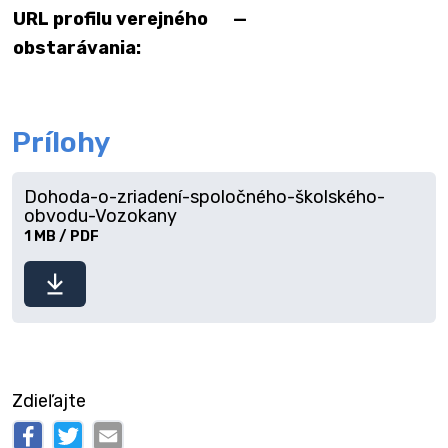
URL profilu verejného
—
obstarávania:
Prílohy
Dohoda-o-zriadení-spoločného-školského-
obvodu-Vozokany
1 MB / PDF
Stiahnuť
súbor
Zdieľajte