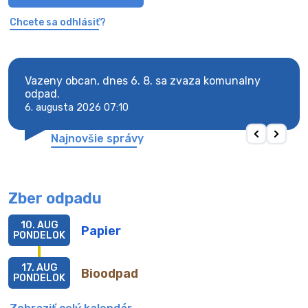
Chcete sa odhlásiť?
Vazeny obcan, dnes 6. 8. sa zvaza komunalny
Vaze
odpad.
odpa
6. augusta 2026 07:10
6. au
Najnovšie správy
Zber odpadu
10. AUG
Papier
PONDELOK
17. AUG
Bioodpad
PONDELOK