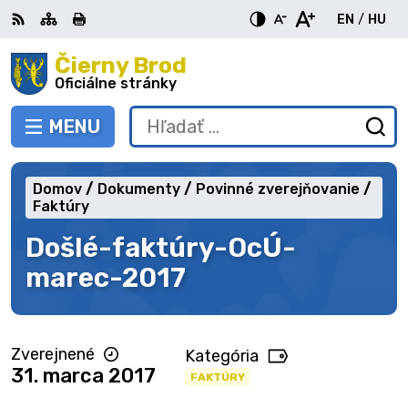
Preskočiť
EN
/
HU
na
Switch
Zme
obsah
Čierny Brod
RSS
Mapa
Tlačiť
Zvýšiť
Zmenšiť
Zväčšiť
languag
jazy
kontrast
veľkosť
veľkosť
Oficiálne stránky
to
na
písma
písma
English
Mag
MENU
PREPNÚŤ
Hľadať:
Od
vy
fo
Domov
Dokumenty
Povinné zverejňovanie
Faktúry
Došlé-faktúry-OcÚ-
marec-2017
Zverejnené
Kategória
31. marca 2017
FAKTÚRY