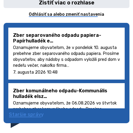
Zistiť viac o rozhlase
Odhlásiť sa alebo zmeniť nastavenia
Zber separovaného odpadu papiera-
Papírhulladék e…
Oznamujeme obyvateľom, že v pondelok 10. augusta
prebehne zber separovaného odpadu papiera. Prosíme
obyvateľov, aby nádoby s odpadom vyložili pred dom v
nedeľu večer, nakoľko firma…
7. augusta 2026 10:48
Zber komunálneho odpadu-Kommunális
hulladék elsz…
Oznamujeme obyvateľom, že 06.08.2026 vo štvrtok
prebehne zber komunálneho odpadu. Prosíme
Staršie správy
obyvateľov, aby smetné nádoby s odpadom vyložili
pred dom deň vopred, nakoľko firma FCC Sl…
5. augusta 2026 08:41