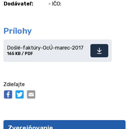
Dodávateľ:
- IČO:
Prílohy
Došlé-faktúry-OcÚ-marec-2017
Stiahnuť
165 KB / PDF
súbor
Zdieľajte
Zverejňovanie