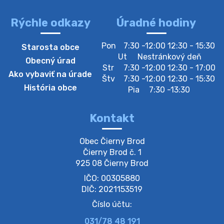
Rýchle odkazy
Úradné hodiny
4. augusta 2026 10:05
Pon
7:30 -12:00 12:30 - 15:30
Starosta obce
Zberný dvor-Gyűjtőudvar
Ut
Nestránkový deň
Obecný úrad
Oznamujeme obyvateľom, že v stredu 05. augusta
Str
7:30 -12:00 12:30 - 17:00
Ako vybaviť na úrade
bude zberný dvor zatvorený. Értesítjük a lakosokat,
Štv
7:30 -12:00 12:30 - 15:30
hogy szerdán augusztus 05-én a gyűjtőudvar zárva
História obce
Pia
7:30 -13:30
lesz https://ciernybrod.sk?p=214…
4. augusta 2026 09:57
Kontakt
Zber separovaného odpadu plastu-
Obec Čierny Brod

Szeparált műanya…
Čierny Brod č. 1

Oznamujeme obyvateľom, že v stredu 05. augusta
925 08 Čierny Brod
prebehne zber separovaného odpadu plastu. Prosíme
IČO: 00305880
obyvateľov, aby vrecia s odpadom vyložili pred dom už
večer vopred, nakoľko firma F…
DIČ: 2021153519
4. augusta 2026 09:51
Číslo účtu:
031/78 48 191