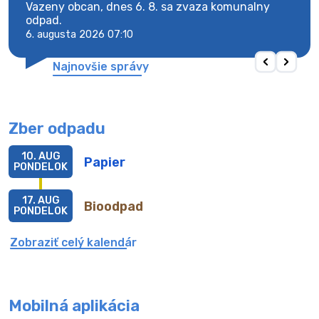
Vazeny obcan, dnes 6. 8. sa zvaza komunalny
Vaze
odpad.
odpa
6. augusta 2026 07:10
6. au
Najnovšie správy
Zber odpadu
10. AUG
Papier
PONDELOK
17. AUG
Bioodpad
PONDELOK
Zobraziť celý kalendár
Mobilná aplikácia